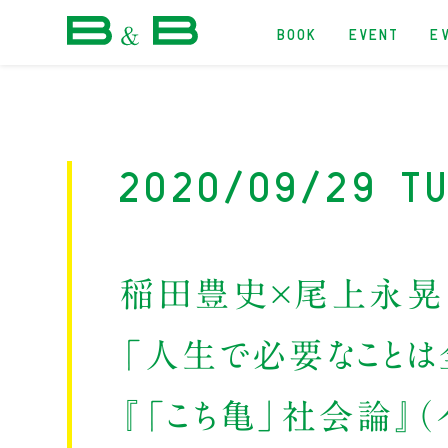
BOOK
EVENT
E
本屋 B&B
2020/09/29 T
稲田豊史×尾上永晃
「人生で必要なことは
『「こち亀」社会論』（