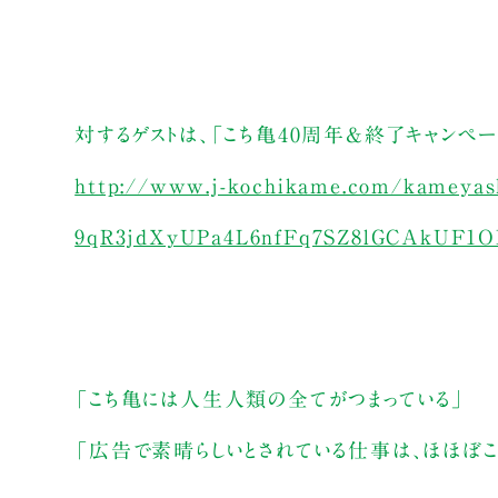
対するゲストは、「こち亀40周年&終了キャンペ
http://www.j-kochikame.com/kameyas
9qR3jdXyUPa4L6nfFq7SZ8lGCAkUF1O
「こち亀には人生人類の全てがつまっている」
「広告で素晴らしいとされている仕事は、ほほぼこ