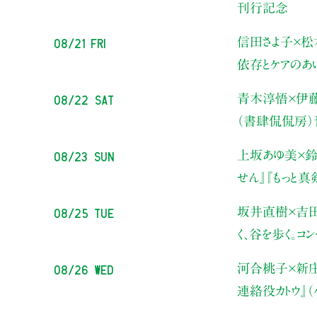
刊行記念
08/21 Fri
信田さよ子×松
依存とケアのあ
08/22 Sat
青木淳悟×伊
（書肆侃侃房
08/23 Sun
上坂あゆ美×鈴
せん』『もっと
08/25 Tue
坂井直樹×吉
く、谷を歩く。コ
08/26 Wed
河合桃子×新
連絡役カトウ』