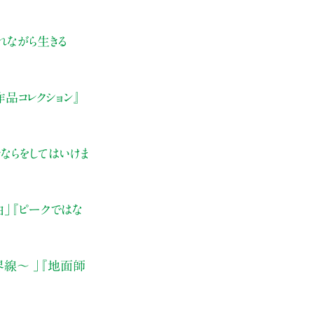
れながら生きる
品コレクション』
ならをしてはいけま
由」
『ピークではな
界線〜 」
『地面師