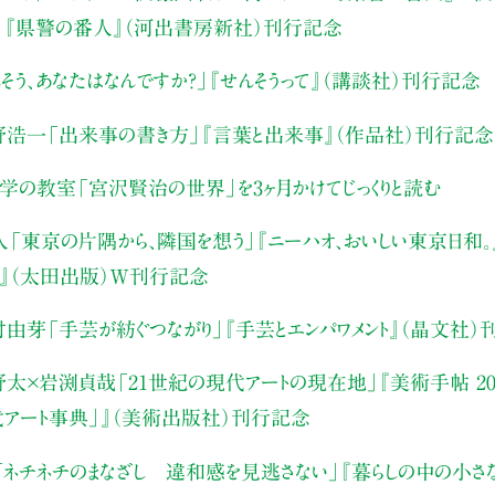
」
『県警の番人』（河出書房新社）刊行記念
そう、あなたはなんですか？」
『せんそうって』（講談社）刊行記念
野浩一
「出来事の書き方」
『言葉と出来事』（作品社）刊行記念
文学の教室
「宮沢賢治の世界」を3ヶ月かけてじっくりと読む
人
「東京の片隅から、隣国を想う」
『ニーハオ、おいしい東京日和。』
』（太田出版）W刊行記念
村由芽
「手芸が紡ぐつながり」
『手芸とエンパワメント』（晶文社）
野太×岩渕貞哉
「21世紀の現代アートの現在地」
『美術手帖 20
代アート事典」』（美術出版社）刊行記念
「ネチネチのまなざし 違和感を見逃さない」
『暮らしの中の小さ