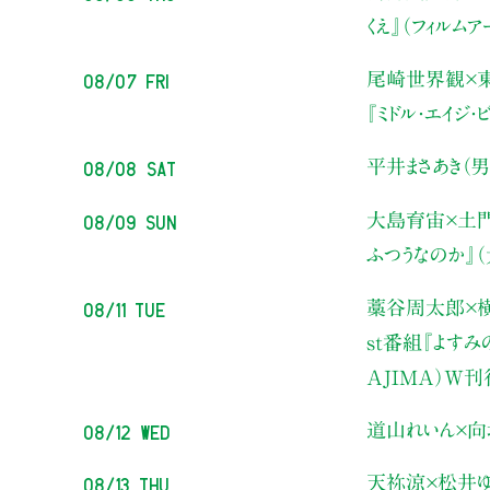
くえ』（フィルム
08/07 Fri
尾崎世界観×
『ミドル・エイジ
08/08 Sat
平井まさあき（男
08/09 Sun
大島育宙×土
ふつうなのか』
08/11 Tue
藁谷周太郎×横
st番組『よす
AJIMA）W
08/12 Wed
道山れいん×向
08/13 Thu
天祢涼×松井ゆ