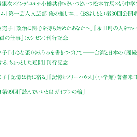
辺銀次×ドンデコルテ小橋共作×そいつどいつ松本竹馬×もう中学生
ャム
「第一芸人文芸部 俺の推し本。」（BSよしもと）
第30回公開
西充子
「政治に関心を持ち始めたあなたへ」
『永田町の人をウォッ
員の仕事』（カンゼン）刊行記念
隼子
「小さな歪（ゆが）みを書きつづけて――
台湾と日本の〈周縁
する、ちょっとした疑問』刊行記念
京子
「記憶は街に宿る」
『記憶とツリーハウス』（小学館）著者来
泉
第99回「読んでいいとも！ ガイブンの輪」