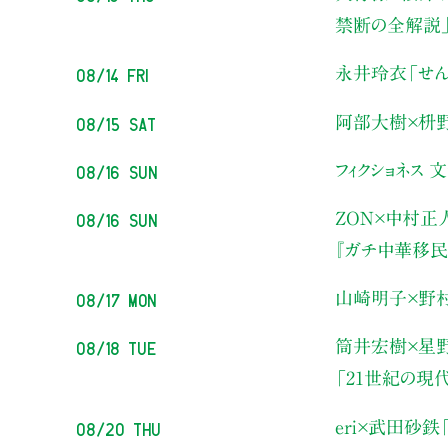
禁断の全解説
08/14 Fri
永井玲衣
「せん
08/15 Sat
阿部大樹×枡
08/16 Sun
フィクショネス 
08/16 Sun
ZON×中村正
『ガチ中華移民
08/17 Mon
山崎明子×野
08/18 Tue
筒井宏樹×星
「21世紀の現
08/20 Thu
eri×武田砂鉄