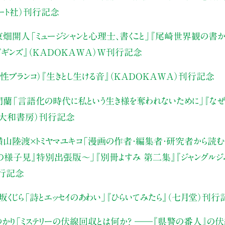
アート社）刊行記念
東畑開人
「ミュージシャンと心理士、書くこと」
『尾崎世界観の書か
・ビギンズ』（KADOKAWA）W刊行記念
性ブランコ）
『生きとし生ける音』（KADOKAWA）刊行記念
門蘭
「言語化の時代に私という生き様を奪われないために」
『な
（大和書房）刊行記念
山陸渡×トミヤマユキコ
「漫画の作者・編集者・研究者から読む“
みの様子見』特別出張版〜」
『別冊よすみ 第二集』『ジャングルジ
刊行記念
坂くじら
「詩とエッセイのあわい」
『ひらいてみたら』（七月堂）刊行
かり
「ミステリーの伏線回収とは何か？ ――『県警の番人』の