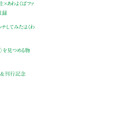
×あわよくばファ
収録
チしてみた：よくわ
〉を見つめる物
日＆刊行記念