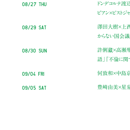
08/27 Thu
ドンデコルテ渡
ビアン×ピストジ
08/29 Sat
澤田大樹×上
からない国会議
08/30 Sun
許俐葳×高瀬
語」
『不倫に関
09/04 Fri
何致和×中島
09/05 Sat
豊﨑由美×星