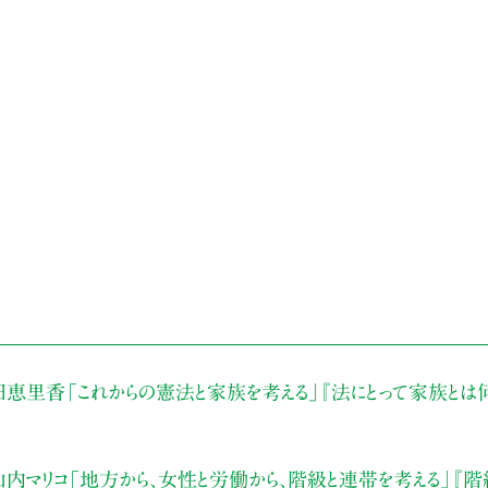
田恵里香
「これからの憲法と家族を考える」
『法にとって家族とは
内マリコ
「地方から、女性と労働から、階級と連帯を考える」
『階