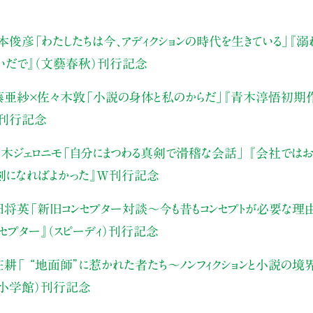
本俊彦
「わたしたちは今、アディクションの時代を生きている」
『溺
いだで』（文藝春秋）刊行記念
藤亜紗×佐々木敦
「小説の身体と私のからだ」
『青木淳悟初期作
）刊行記念
木ジェロニモ
「自分にまつわる真剣で滑稽な会話」
『会社ではお
真剣になればよかった』W刊行記念
田将英
「新旧コンセプター対談～今も昔もコンセプトが必要な理
ンセプター』（スピーディ）刊行記念
庄耕
「 “地面師”に惹かれた者たち〜ノンフィクションと小説の境
（小学館）刊行記念