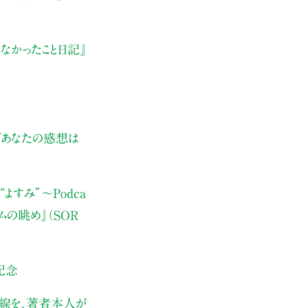
なかったこと日記』
ぜあなたの感想は
よすみ”
〜Podca
ムの眺め』（SOR
記念
伏線を、著者本人が