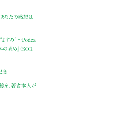
ぜあなたの感想は
よすみ”
〜Podca
ムの眺め』（SOR
記念
伏線を、著者本人が