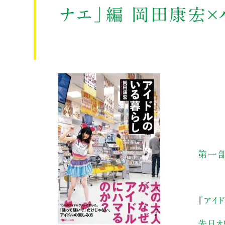
ナエ」編 岡田康宏×
第一部 
『アイ
先日オ