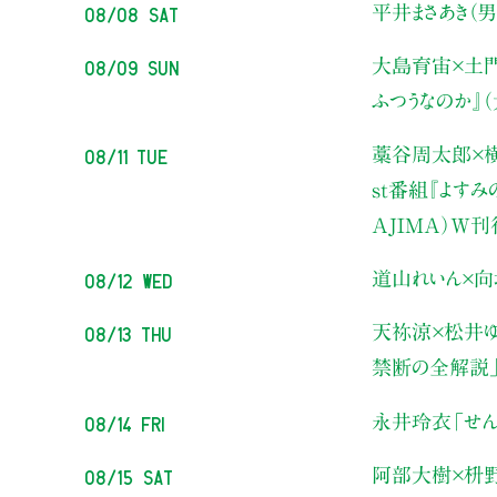
08/08 Sat
平井まさあき（男
08/09 Sun
大島育宙×土
ふつうなのか』
08/11 Tue
藁谷周太郎×横
st番組『よす
AJIMA）W
08/12 Wed
道山れいん×向
08/13 Thu
天祢涼×松井ゆ
禁断の全解説
08/14 Fri
永井玲衣
「せん
08/15 Sat
阿部大樹×枡