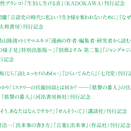
性ブランコ）
『生きとし生ける音』（KADOKAWA）刊行記念
門蘭
「言語化の時代に私という生き様を奪われないために」
『な
（大和書房）刊行記念
山陸渡×トミヤマユキコ
「漫画の作者・編集者・研究者から読む“
みの様子見』特別出張版〜」
『別冊よすみ 第二集』『ジャングルジ
刊行記念
坂くじら
「詩とエッセイのあわい」
『ひらいてみたら』（七月堂）刊行
かり
「ミステリーの伏線回収とは何か？ ――『県警の番人』の
」
『県警の番人』（河出書房新社）刊行記念
そう、あなたはなんですか？」
『せんそうって』（講談社）刊行記念
野浩一
「出来事の書き方」
『言葉と出来事』（作品社）刊行記念