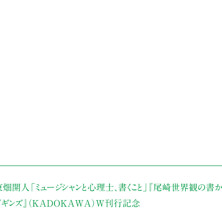
東畑開人
「ミュージシャンと心理士、書くこと」
『尾崎世界観の書か
・ビギンズ』（KADOKAWA）W刊行記念