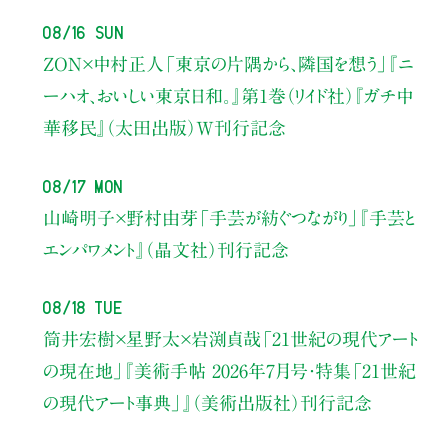
08/16 Sun
ZON×中村正人
「東京の片隅から、隣国を想う」
『ニ
ーハオ、おいしい東京日和。』第1巻（リイド社）
『ガチ中
華移民』（太田出版）W刊行記念
08/17 Mon
山崎明子×野村由芽
「手芸が紡ぐつながり」
『手芸と
エンパワメント』（晶文社）刊行記念
08/18 Tue
筒井宏樹×星野太×岩渕貞哉
「21世紀の現代アート
の現在地」
『美術手帖 2026年7月号・
特集「21世紀
の現代アート事典」』（美術出版社）刊行記念