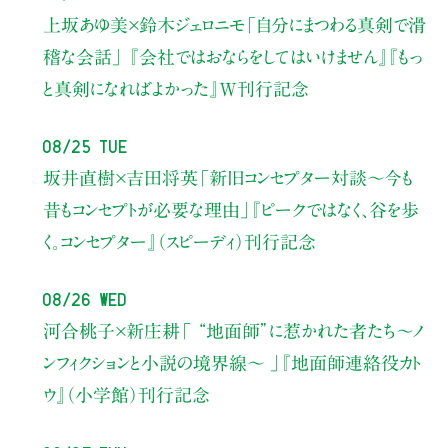
上坂あゆ美×鈴木ジェロニモ
「自分にまつわる真剣で滑
稽な会話」
『会社ではおならをしてはいけません』『もっ
と真剣になればよかった』W刊行記念
08/25 Tue
坂井直樹×吉田将英
「新旧コンセプター対談～今も
昔もコンセプトが必要な理由」
『ピークではなく、谷を歩
く。コンセプター』（スピーディ）刊行記念
08/26 Wed
河合桃子×新庄耕
「 “地面師”に惹かれた者たち〜ノ
ンフィクションと小説の境界線〜 」
『地面師連絡役カト
ウ』（小学館）刊行記念