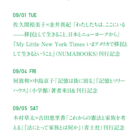
09/01 Tue
佐久間裕美子×金井真紀 「わたしたちは、ここにいる
——移民として生きること、日本とニューヨークから」
『My Little New York Times いまアメリカで移民と
して生きるということ』（NUMABOOKS）刊行記念
09/04 Fri
何致和×中島京子
「記憶は街に宿る」
『記憶とツリー
ハウス』（小学館）著者来日＆刊行記念
09/05 Sat
木村草太×吉田恵里香
「これからの憲法と家族を考
える」
『法にとって家族とは何か』（青土社）刊行記念