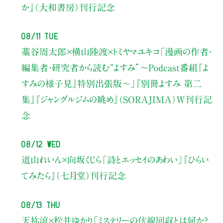
か』（大和書房）刊行記念
08/11 Tue
藁谷周太郎×横山陸渡×トミヤマユキコ
「漫画の作者・
編集者・研究者から読む“よすみ”
〜Podcast番組『よ
すみの様子見』特別出張版〜」
『別冊よすみ 第二
集』『ジャングルジムの眺め』（SORAJIMA）W刊行記
念
08/12 Wed
道山れいん×向坂くじら
「詩とエッセイのあわい」
『ひらい
てみたら』（七月堂）刊行記念
08/13 Thu
天祢涼×松井ゆかり
「ミステリーの伏線回収とは何か？