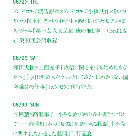
08/27 Thu
ドンデコルテ渡辺銀次×ドンデコルテ小橋共作×そいつ
どいつ松本竹馬×もう中学生×あわよくばファビアン×ピ
ストジャム
「第一芸人文芸部 俺の推し本。」（BSよしも
と）
第30回公開収録
08/29 Sat
澤田大樹×上西充子
「政治に関心を持ち始めたあな
たへ」
『永田町の人をウォッチしてみた：よくわからない国
会議員の仕事』（カンゼン）刊行記念
08/30 Sun
許俐葳×高瀬隼子
「小さな歪（ゆが）みを書きつづけ
て――
台湾と日本の〈周縁〉を見つめる物語」
『不倫
に関する、ちょっとした疑問』刊行記念