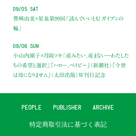
09/05 Sat
豊﨑由美×星泉
第99回「読んでいいとも！ ガイブンの
輪」
09/06 Sun
小山内園子×月岡ツキ
「産みたい、産まないーわたした
ちの希望と選択」
『ハロー、ベイビー』（新潮社）
『今世
は母になりません』（太田出版）W刊行記念
PEOPLE
PUBLISHER
ARCHIVE
特定商取引法に基づく表記