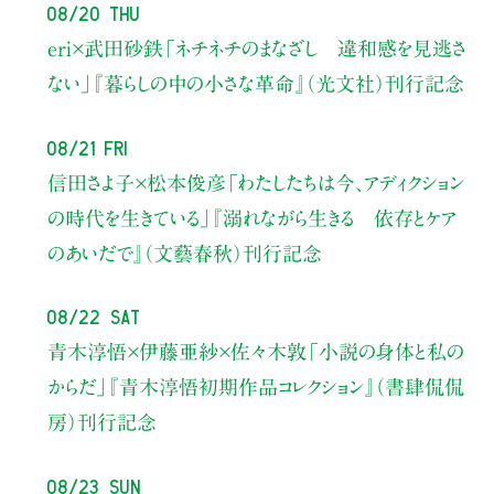
08/20 Thu
eri×武田砂鉄
「ネチネチのまなざし 違和感を見逃さ
ない」
『暮らしの中の小さな革命』（光文社）刊行記念
08/21 Fri
信田さよ子×松本俊彦
「わたしたちは今、アディクション
の時代を生きている」
『溺れながら生きる 依存とケア
のあいだで』（文藝春秋）刊行記念
08/22 Sat
青木淳悟×伊藤亜紗×佐々木敦
「小説の身体と私の
からだ」
『青木淳悟初期作品コレクション』（書肆侃侃
房）刊行記念
08/23 Sun