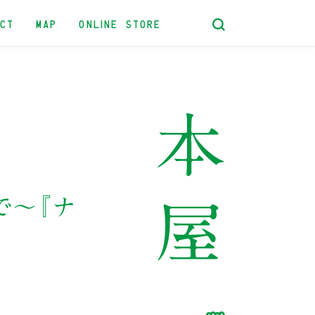
ACT
MAP
ONLINE STORE
で～『ナ