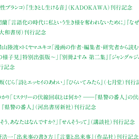
性ブランコ）
『生きとし生ける音』（KADOKAWA）刊行記念
門蘭
「言語化の時代に私という生き様を奪われないために」
『な
（大和書房）刊行記念
山陸渡×トミヤマユキコ
「漫画の作者・編集者・研究者から読む“
みの様子見』特別出張版〜」
『別冊よすみ 第二集』『ジャングルジ
刊行記念
坂くじら
「詩とエッセイのあわい」
『ひらいてみたら』（七月堂）刊行
かり
「ミステリーの伏線回収とは何か？ ――『県警の番人』の
」
『県警の番人』（河出書房新社）刊行記念
そう、あなたはなんですか？」
『せんそうって』（講談社）刊行記念
野浩一
「出来事の書き方」
『言葉と出来事』（作品社）刊行記念