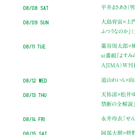
08/08 Sat
平井まさあき（男
08/09 Sun
大島育宙×土
ふつうなのか』
08/11 Tue
藁谷周太郎×横
st番組『よす
AJIMA）W
08/12 Wed
道山れいん×向
08/13 Thu
天祢涼×松井ゆ
禁断の全解説
08/14 Fri
永井玲衣
「せん
08/15 Sat
阿部大樹×枡