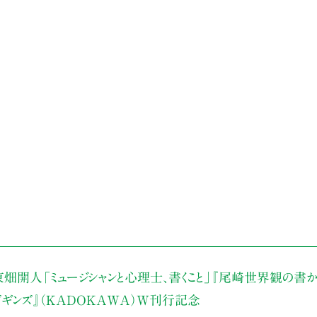
東畑開人
「ミュージシャンと心理士、書くこと」
『尾崎世界観の書か
・ビギンズ』（KADOKAWA）W刊行記念