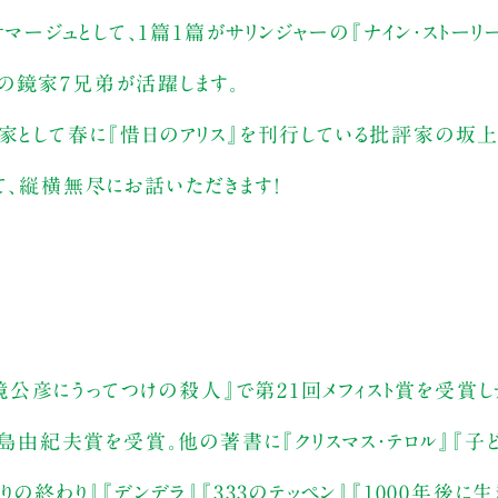
オマージュとして、1篇1篇がサリンジャーの『ナイン・ストーリ
の鏡家7兄弟が活躍します。
作家として春に『惜日のアリス』を刊行している批評家の坂
て、縦横無尽にお話いただきます！
 鏡公彦にうってつけの殺人』で第21回メフィスト賞を受賞しデ
三島由紀夫賞を受賞。他の著書に『クリスマス・テロル』『子
りの終わり』『デンデラ』『333のテッペン』『1000年後に