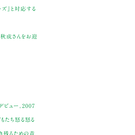
ーズ』と対応する
上秋成さんをお迎
ビュー。2007
どもたち怒る怒る
生き残るための青