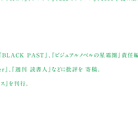
『BLACK PAST』、『ビジュアルノベルの星霜圏』責任
Gamer』、『週刊 読書人』などに批評を 寄稿。
ス』を刊行。