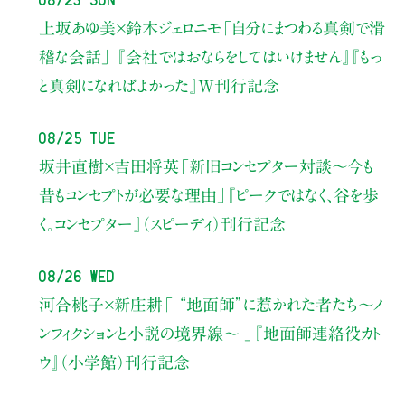
上坂あゆ美×鈴木ジェロニモ
「自分にまつわる真剣で滑
稽な会話」
『会社ではおならをしてはいけません』『もっ
と真剣になればよかった』W刊行記念
08/25 Tue
坂井直樹×吉田将英
「新旧コンセプター対談～今も
昔もコンセプトが必要な理由」
『ピークではなく、谷を歩
く。コンセプター』（スピーディ）刊行記念
08/26 Wed
河合桃子×新庄耕
「 “地面師”に惹かれた者たち〜ノ
ンフィクションと小説の境界線〜 」
『地面師連絡役カト
ウ』（小学館）刊行記念