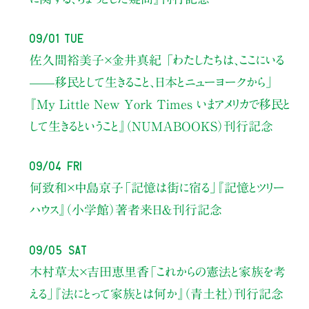
09/01 Tue
佐久間裕美子×金井真紀 「わたしたちは、ここにいる
——移民として生きること、日本とニューヨークから」
『My Little New York Times いまアメリカで移民と
して生きるということ』（NUMABOOKS）刊行記念
09/04 Fri
何致和×中島京子
「記憶は街に宿る」
『記憶とツリー
ハウス』（小学館）著者来日＆刊行記念
09/05 Sat
木村草太×吉田恵里香
「これからの憲法と家族を考
える」
『法にとって家族とは何か』（青土社）刊行記念