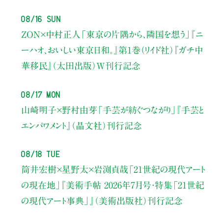
08/16 Sun
ZON×中村正人
「東京の片隅から、隣国を想う」
『ニ
ーハオ、おいしい東京日和。』第1巻（リイド社）
『ガチ中
華移民』（太田出版）W刊行記念
08/17 Mon
山崎明子×野村由芽
「手芸が紡ぐつながり」
『手芸と
エンパワメント』（晶文社）刊行記念
08/18 Tue
筒井宏樹×星野太×岩渕貞哉
「21世紀の現代アート
の現在地」
『美術手帖 2026年7月号・
特集「21世紀
の現代アート事典」』（美術出版社）刊行記念