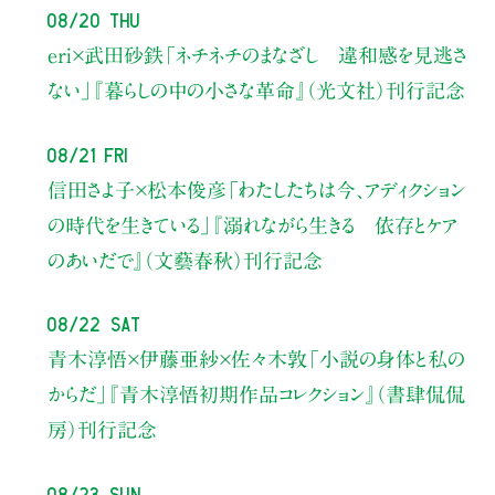
08/20 Thu
eri×武田砂鉄
「ネチネチのまなざし 違和感を見逃さ
ない」
『暮らしの中の小さな革命』（光文社）刊行記念
08/21 Fri
信田さよ子×松本俊彦
「わたしたちは今、アディクション
の時代を生きている」
『溺れながら生きる 依存とケア
のあいだで』（文藝春秋）刊行記念
08/22 Sat
青木淳悟×伊藤亜紗×佐々木敦
「小説の身体と私の
からだ」
『青木淳悟初期作品コレクション』（書肆侃侃
房）刊行記念
08/23 Sun