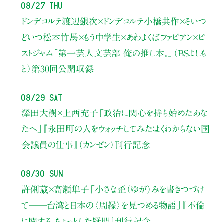
08/27 Thu
ドンデコルテ渡辺銀次×ドンデコルテ小橋共作×そいつ
どいつ松本竹馬×もう中学生×あわよくばファビアン×ピ
ストジャム
「第一芸人文芸部 俺の推し本。」（BSよしも
と）
第30回公開収録
08/29 Sat
澤田大樹×上西充子
「政治に関心を持ち始めたあな
たへ」
『永田町の人をウォッチしてみた：よくわからない国
会議員の仕事』（カンゼン）刊行記念
08/30 Sun
許俐葳×高瀬隼子
「小さな歪（ゆが）みを書きつづけ
て――
台湾と日本の〈周縁〉を見つめる物語」
『不倫
に関する、ちょっとした疑問』刊行記念