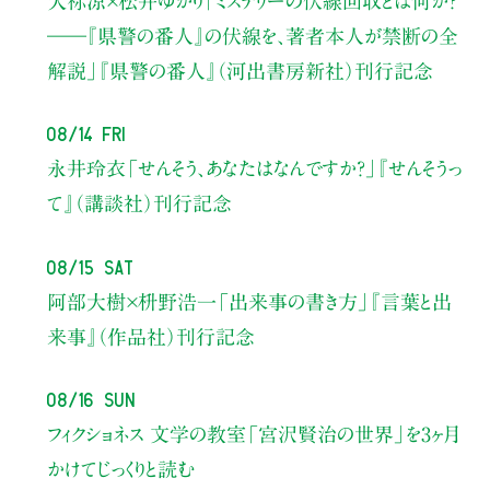
天祢涼×松井ゆかり
「ミステリーの伏線回収とは何か？
――『県警の番人』の伏線を、著者本人が禁断の全
解説」
『県警の番人』（河出書房新社）刊行記念
08/14 Fri
永井玲衣
「せんそう、あなたはなんですか？」
『せんそうっ
て』（講談社）刊行記念
08/15 Sat
阿部大樹×枡野浩一
「出来事の書き方」
『言葉と出
来事』（作品社）刊行記念
08/16 Sun
フィクショネス 文学の教室
「宮沢賢治の世界」を3ヶ月
かけてじっくりと読む