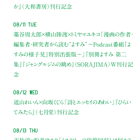
か』（大和書房）刊行記念
08/11 Tue
藁谷周太郎×横山陸渡×トミヤマユキコ
「漫画の作者・
編集者・研究者から読む“よすみ”
〜Podcast番組『よ
すみの様子見』特別出張版〜」
『別冊よすみ 第二
集』『ジャングルジムの眺め』（SORAJIMA）W刊行記
念
08/12 Wed
道山れいん×向坂くじら
「詩とエッセイのあわい」
『ひらい
てみたら』（七月堂）刊行記念
08/13 Thu