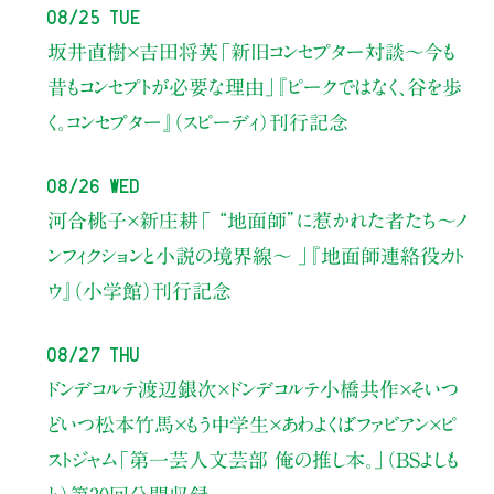
08/25 Tue
坂井直樹×吉田将英
「新旧コンセプター対談～今も
昔もコンセプトが必要な理由」
『ピークではなく、谷を歩
く。コンセプター』（スピーディ）刊行記念
08/26 Wed
河合桃子×新庄耕
「 “地面師”に惹かれた者たち〜ノ
ンフィクションと小説の境界線〜 」
『地面師連絡役カト
ウ』（小学館）刊行記念
08/27 Thu
ドンデコルテ渡辺銀次×ドンデコルテ小橋共作×そいつ
どいつ松本竹馬×もう中学生×あわよくばファビアン×ピ
ストジャム
「第一芸人文芸部 俺の推し本。」（BSよしも