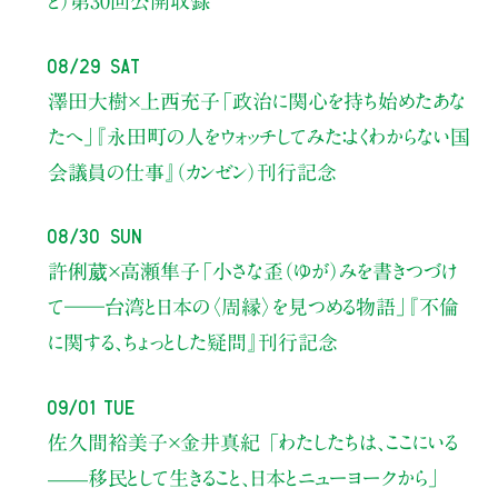
と）
第30回公開収録
08/29 Sat
澤田大樹×上西充子
「政治に関心を持ち始めたあな
たへ」
『永田町の人をウォッチしてみた：よくわからない国
会議員の仕事』（カンゼン）刊行記念
08/30 Sun
許俐葳×高瀬隼子
「小さな歪（ゆが）みを書きつづけ
て――
台湾と日本の〈周縁〉を見つめる物語」
『不倫
に関する、ちょっとした疑問』刊行記念
09/01 Tue
佐久間裕美子×金井真紀 「わたしたちは、ここにいる
——移民として生きること、日本とニューヨークから」