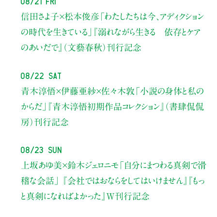
08/21 Fri
信田さよ子×松本俊彦
「わたしたちは今、アディクション
の時代を生きている」
『溺れながら生きる 依存とケア
のあいだで』（文藝春秋）刊行記念
08/22 Sat
青木淳悟×伊藤亜紗×佐々木敦
「小説の身体と私の
からだ」
『青木淳悟初期作品コレクション』（書肆侃侃
房）刊行記念
08/23 Sun
上坂あゆ美×鈴木ジェロニモ
「自分にまつわる真剣で滑
稽な会話」
『会社ではおならをしてはいけません』『もっ
と真剣になればよかった』W刊行記念