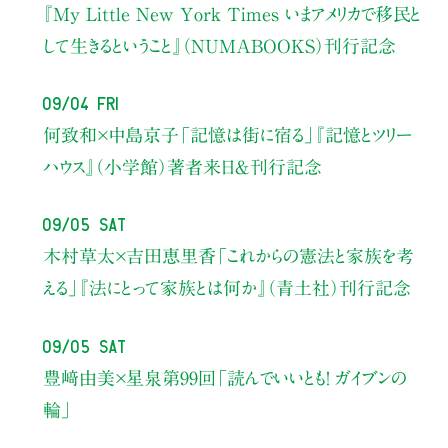
『My Little New York Times いまアメリカで移民と
して生きるということ』（NUMABOOKS）刊行記念
09/04 Fri
何致和×中島京子
「記憶は街に宿る」
『記憶とツリー
ハウス』（小学館）著者来日＆刊行記念
09/05 Sat
木村草太×吉田恵里香
「これからの憲法と家族を考
える」
『法にとって家族とは何か』（青土社）刊行記念
09/05 Sat
豊﨑由美×星泉
第99回「読んでいいとも！ ガイブンの
輪」