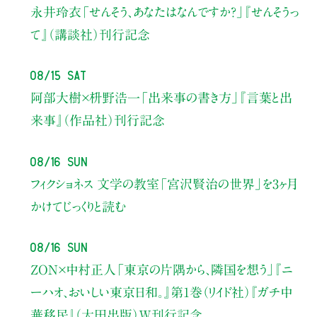
永井玲衣
「せんそう、あなたはなんですか？」
『せんそうっ
て』（講談社）刊行記念
08/15 Sat
阿部大樹×枡野浩一
「出来事の書き方」
『言葉と出
来事』（作品社）刊行記念
08/16 Sun
フィクショネス 文学の教室
「宮沢賢治の世界」を3ヶ月
かけてじっくりと読む
08/16 Sun
ZON×中村正人
「東京の片隅から、隣国を想う」
『ニ
ーハオ、おいしい東京日和。』第1巻（リイド社）
『ガチ中
華移民』（太田出版）W刊行記念