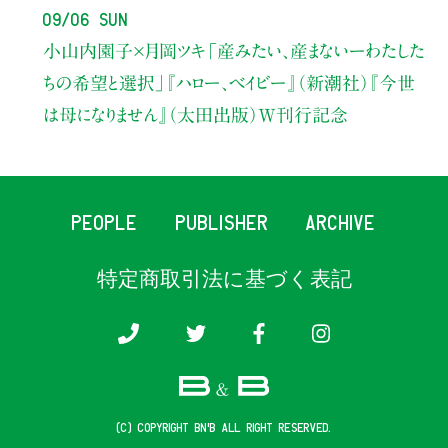
09/06 Sun
小山内園子×月岡ツキ
「産みたい、産まないーわたした
ちの希望と選択」
『ハロー、ベイビー』（新潮社）
『今世
は母になりません』（太田出版）W刊行記念
PEOPLE
PUBLISHER
ARCHIVE
特定商取引法に基づく表記
(c) COPYRIGHT B&B ALL RIGHT RESERVED.