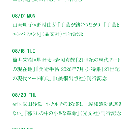
08/17 Mon
山崎明子×野村由芽
「手芸が紡ぐつながり」
『手芸と
エンパワメント』（晶文社）刊行記念
08/18 Tue
筒井宏樹×星野太×岩渕貞哉
「21世紀の現代アート
の現在地」
『美術手帖 2026年7月号・
特集「21世紀
の現代アート事典」』（美術出版社）刊行記念
08/20 Thu
eri×武田砂鉄
「ネチネチのまなざし 違和感を見逃さ
ない」
『暮らしの中の小さな革命』（光文社）刊行記念