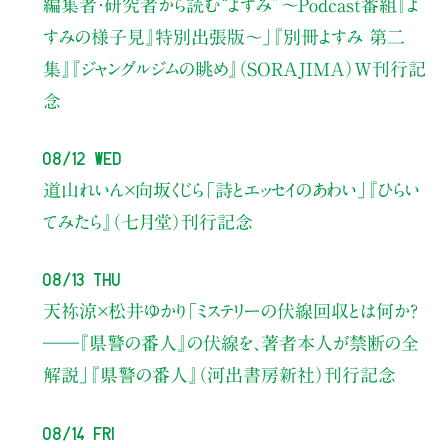
編集者・研究者から読む“よすみ”
〜Podcast番組『よ
すみの様子見』特別出張版〜」
『別冊よすみ 第二
集』『ジャングルジムの眺め』（SORAJIMA）W刊行記
念
08/12 Wed
道山れいん×向坂くじら
「詩とエッセイのあわい」
『ひらい
てみたら』（七月堂）刊行記念
08/13 Thu
天祢涼×松井ゆかり
「ミステリーの伏線回収とは何か？
――『県警の番人』の伏線を、著者本人が禁断の全
解説」
『県警の番人』（河出書房新社）刊行記念
08/14 Fri