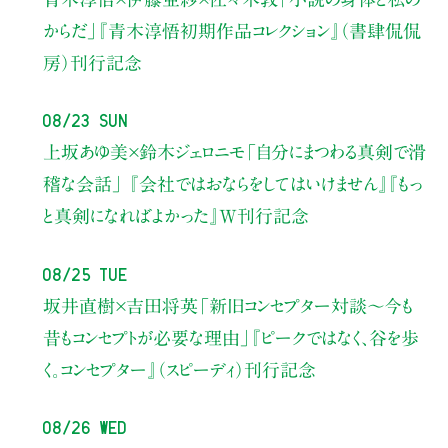
からだ」
『青木淳悟初期作品コレクション』（書肆侃侃
房）刊行記念
08/23 Sun
上坂あゆ美×鈴木ジェロニモ
「自分にまつわる真剣で滑
稽な会話」
『会社ではおならをしてはいけません』『もっ
と真剣になればよかった』W刊行記念
08/25 Tue
坂井直樹×吉田将英
「新旧コンセプター対談～今も
昔もコンセプトが必要な理由」
『ピークではなく、谷を歩
く。コンセプター』（スピーディ）刊行記念
08/26 Wed