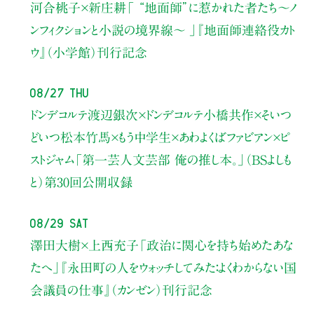
河合桃子×新庄耕
「 “地面師”に惹かれた者たち〜ノ
ンフィクションと小説の境界線〜 」
『地面師連絡役カト
ウ』（小学館）刊行記念
08/27 Thu
ドンデコルテ渡辺銀次×ドンデコルテ小橋共作×そいつ
どいつ松本竹馬×もう中学生×あわよくばファビアン×ピ
ストジャム
「第一芸人文芸部 俺の推し本。」（BSよしも
と）
第30回公開収録
08/29 Sat
澤田大樹×上西充子
「政治に関心を持ち始めたあな
たへ」
『永田町の人をウォッチしてみた：よくわからない国
会議員の仕事』（カンゼン）刊行記念