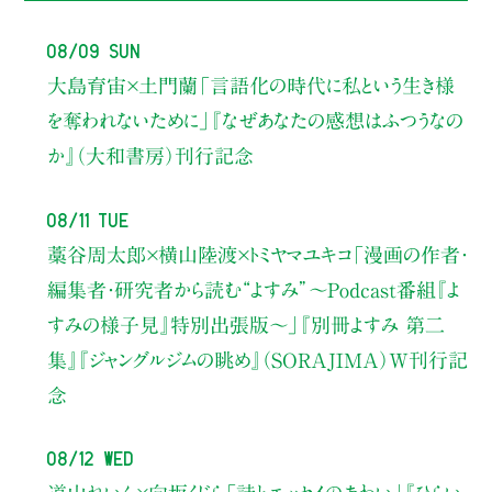
08/09 Sun
大島育宙×土門蘭
「言語化の時代に私という生き様
を奪われないために」
『なぜあなたの感想はふつうなの
か』（大和書房）刊行記念
08/11 Tue
藁谷周太郎×横山陸渡×トミヤマユキコ
「漫画の作者・
編集者・研究者から読む“よすみ”
〜Podcast番組『よ
すみの様子見』特別出張版〜」
『別冊よすみ 第二
集』『ジャングルジムの眺め』（SORAJIMA）W刊行記
念
08/12 Wed