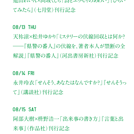
道山れいん×向坂くじら
「詩とエッセイのあわい」
『ひらい
てみたら』（七月堂）刊行記念
08/13 Thu
天祢涼×松井ゆかり
「ミステリーの伏線回収とは何か？
――『県警の番人』の伏線を、著者本人が禁断の全
解説」
『県警の番人』（河出書房新社）刊行記念
08/14 Fri
永井玲衣
「せんそう、あなたはなんですか？」
『せんそうっ
て』（講談社）刊行記念
08/15 Sat
阿部大樹×枡野浩一
「出来事の書き方」
『言葉と出
来事』（作品社）刊行記念