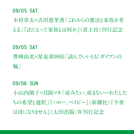
09/05 Sat
木村草太×吉田恵里香
「これからの憲法と家族を考
える」
『法にとって家族とは何か』（青土社）刊行記念
09/05 Sat
豊﨑由美×星泉
第99回「読んでいいとも！ ガイブンの
輪」
09/06 Sun
小山内園子×月岡ツキ
「産みたい、産まないーわたした
ちの希望と選択」
『ハロー、ベイビー』（新潮社）
『今世
は母になりません』（太田出版）W刊行記念