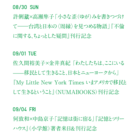
08/30 Sun
許俐葳×高瀬隼子
「小さな歪（ゆが）みを書きつづけ
て――
台湾と日本の〈周縁〉を見つめる物語」
『不倫
に関する、ちょっとした疑問』刊行記念
09/01 Tue
佐久間裕美子×金井真紀 「わたしたちは、ここにいる
——移民として生きること、日本とニューヨークから」
『My Little New York Times いまアメリカで移民と
して生きるということ』（NUMABOOKS）刊行記念
09/04 Fri
何致和×中島京子
「記憶は街に宿る」
『記憶とツリー
ハウス』（小学館）著者来日＆刊行記念