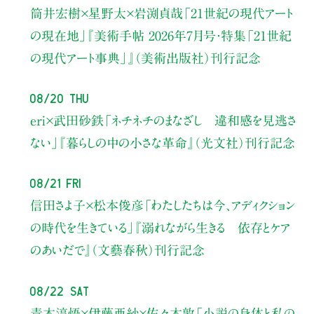
筒井宏樹×星野太×岩渕貞哉
「21世紀の現代アート
の現在地」
『美術手帖 2026年7月号・
特集「21世紀
の現代アート事典」』（美術出版社）刊行記念
08/20 Thu
eri×武田砂鉄
「ネチネチのまなざし 違和感を見逃さ
ない」
『暮らしの中の小さな革命』（光文社）刊行記念
08/21 Fri
信田さよ子×松本俊彦
「わたしたちは今、アディクション
の時代を生きている」
『溺れながら生きる 依存とケア
のあいだで』（文藝春秋）刊行記念
08/22 Sat
青木淳悟×伊藤亜紗×佐々木敦
「小説の身体と私の