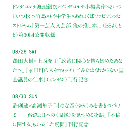
ドンデコルテ渡辺銀次×ドンデコルテ小橋共作×そいつ
どいつ松本竹馬×もう中学生×あわよくばファビアン×ピ
ストジャム
「第一芸人文芸部 俺の推し本。」（BSよしも
と）
第30回公開収録
08/29 Sat
澤田大樹×上西充子
「政治に関心を持ち始めたあな
たへ」
『永田町の人をウォッチしてみた：よくわからない国
会議員の仕事』（カンゼン）刊行記念
08/30 Sun
許俐葳×高瀬隼子
「小さな歪（ゆが）みを書きつづけ
て――
台湾と日本の〈周縁〉を見つめる物語」
『不倫
に関する、ちょっとした疑問』刊行記念