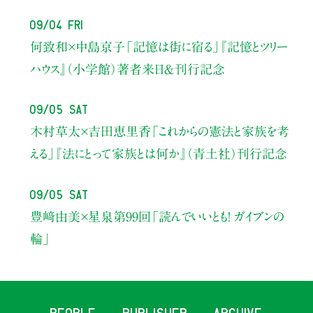
09/04 Fri
何致和×中島京子
「記憶は街に宿る」
『記憶とツリー
ハウス』（小学館）著者来日＆刊行記念
09/05 Sat
木村草太×吉田恵里香
「これからの憲法と家族を考
える」
『法にとって家族とは何か』（青土社）刊行記念
09/05 Sat
豊﨑由美×星泉
第99回「読んでいいとも！ ガイブンの
輪」
PEOPLE
PUBLISHER
ARCHIVE