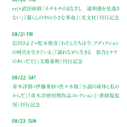
eri×武田砂鉄
「ネチネチのまなざし 違和感を見逃さ
ない」
『暮らしの中の小さな革命』（光文社）刊行記念
08/21 Fri
信田さよ子×松本俊彦
「わたしたちは今、アディクション
の時代を生きている」
『溺れながら生きる 依存とケア
のあいだで』（文藝春秋）刊行記念
08/22 Sat
青木淳悟×伊藤亜紗×佐々木敦
「小説の身体と私の
からだ」
『青木淳悟初期作品コレクション』（書肆侃侃
房）刊行記念
08/23 Sun