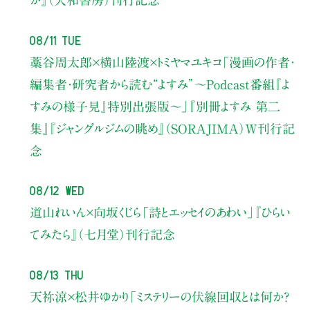
か』（大和書房）刊行記念
08/11 Tue
藁谷周太郎×横山陸渡×トミヤマユキコ
「漫画の作者・
編集者・研究者から読む“よすみ”
〜Podcast番組『よ
すみの様子見』特別出張版〜」
『別冊よすみ 第二
集』『ジャングルジムの眺め』（SORAJIMA）W刊行記
念
08/12 Wed
道山れいん×向坂くじら
「詩とエッセイのあわい」
『ひらい
てみたら』（七月堂）刊行記念
08/13 Thu
天祢涼×松井ゆかり
「ミステリーの伏線回収とは何か？