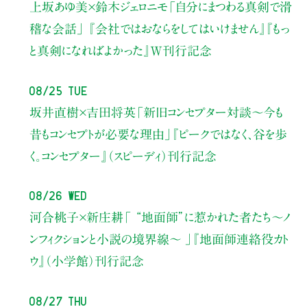
上坂あゆ美×鈴木ジェロニモ
「自分にまつわる真剣で滑
稽な会話」
『会社ではおならをしてはいけません』『もっ
と真剣になればよかった』W刊行記念
08/25 Tue
坂井直樹×吉田将英
「新旧コンセプター対談～今も
昔もコンセプトが必要な理由」
『ピークではなく、谷を歩
く。コンセプター』（スピーディ）刊行記念
08/26 Wed
河合桃子×新庄耕
「 “地面師”に惹かれた者たち〜ノ
ンフィクションと小説の境界線〜 」
『地面師連絡役カト
ウ』（小学館）刊行記念
08/27 Thu