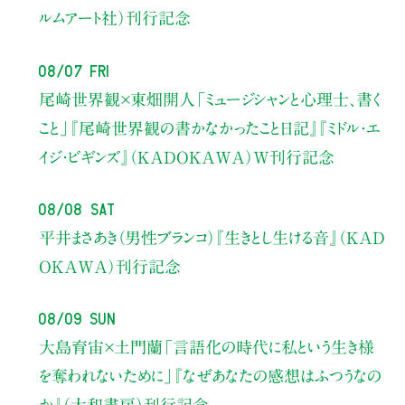
ルムアート社）刊行記念
08/07 Fri
尾崎世界観×東畑開人
「ミュージシャンと心理士、書く
こと」
『尾崎世界観の書かなかったこと日記』『ミドル・エ
イジ・ビギンズ』（KADOKAWA）W刊行記念
08/08 Sat
平井まさあき（男性ブランコ）
『生きとし生ける音』（KAD
OKAWA）刊行記念
08/09 Sun
大島育宙×土門蘭
「言語化の時代に私という生き様
を奪われないために」
『なぜあなたの感想はふつうなの