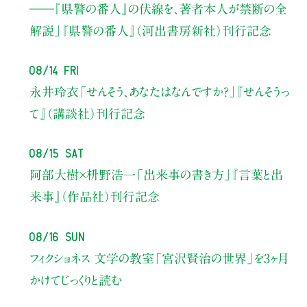
――『県警の番人』の伏線を、著者本人が禁断の全
解説」
『県警の番人』（河出書房新社）刊行記念
08/14 Fri
永井玲衣
「せんそう、あなたはなんですか？」
『せんそうっ
て』（講談社）刊行記念
08/15 Sat
阿部大樹×枡野浩一
「出来事の書き方」
『言葉と出
来事』（作品社）刊行記念
08/16 Sun
フィクショネス 文学の教室
「宮沢賢治の世界」を3ヶ月
かけてじっくりと読む