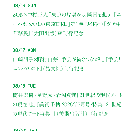
08/16 Sun
ZON×中村正人
「東京の片隅から、隣国を想う」
『ニ
ーハオ、おいしい東京日和。』第1巻（リイド社）
『ガチ中
華移民』（太田出版）W刊行記念
08/17 Mon
山崎明子×野村由芽
「手芸が紡ぐつながり」
『手芸と
エンパワメント』（晶文社）刊行記念
08/18 Tue
筒井宏樹×星野太×岩渕貞哉
「21世紀の現代アート
の現在地」
『美術手帖 2026年7月号・
特集「21世紀
の現代アート事典」』（美術出版社）刊行記念
08/20 Thu