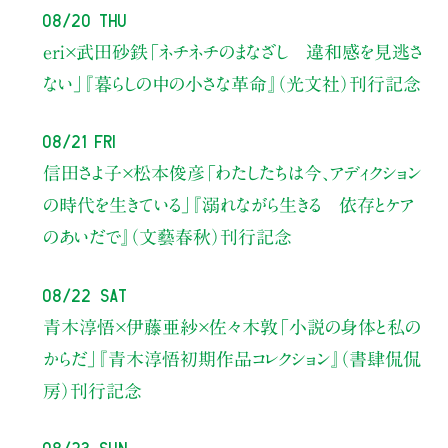
08/20 Thu
eri×武田砂鉄
「ネチネチのまなざし 違和感を見逃さ
ない」
『暮らしの中の小さな革命』（光文社）刊行記念
08/21 Fri
信田さよ子×松本俊彦
「わたしたちは今、アディクション
の時代を生きている」
『溺れながら生きる 依存とケア
のあいだで』（文藝春秋）刊行記念
08/22 Sat
青木淳悟×伊藤亜紗×佐々木敦
「小説の身体と私の
からだ」
『青木淳悟初期作品コレクション』（書肆侃侃
房）刊行記念
08/23 Sun