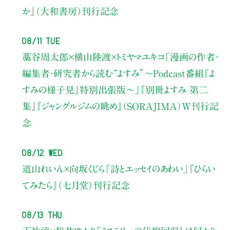
か』（大和書房）刊行記念
08/11 Tue
藁谷周太郎×横山陸渡×トミヤマユキコ
「漫画の作者・
編集者・研究者から読む“よすみ”
〜Podcast番組『よ
すみの様子見』特別出張版〜」
『別冊よすみ 第二
集』『ジャングルジムの眺め』（SORAJIMA）W刊行記
念
08/12 Wed
道山れいん×向坂くじら
「詩とエッセイのあわい」
『ひらい
てみたら』（七月堂）刊行記念
08/13 Thu