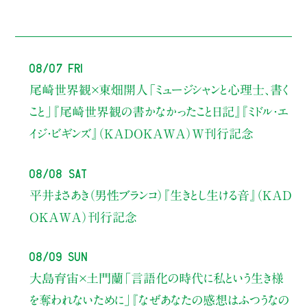
08/07 Fri
尾崎世界観×東畑開人
「ミュージシャンと心理士、書く
こと」
『尾崎世界観の書かなかったこと日記』『ミドル・エ
イジ・ビギンズ』（KADOKAWA）W刊行記念
08/08 Sat
平井まさあき（男性ブランコ）
『生きとし生ける音』（KAD
OKAWA）刊行記念
08/09 Sun
大島育宙×土門蘭
「言語化の時代に私という生き様
を奪われないために」
『なぜあなたの感想はふつうなの