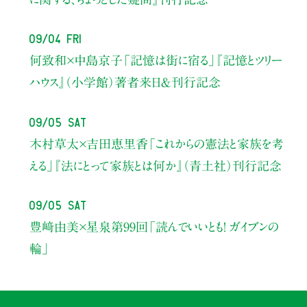
09/04 Fri
何致和×中島京子
「記憶は街に宿る」
『記憶とツリー
ハウス』（小学館）著者来日＆刊行記念
09/05 Sat
木村草太×吉田恵里香
「これからの憲法と家族を考
える」
『法にとって家族とは何か』（青土社）刊行記念
09/05 Sat
豊﨑由美×星泉
第99回「読んでいいとも！ ガイブンの
輪」