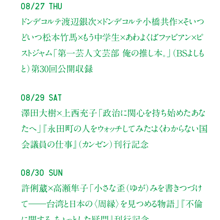
08/27 Thu
ドンデコルテ渡辺銀次×ドンデコルテ小橋共作×そいつ
どいつ松本竹馬×もう中学生×あわよくばファビアン×ピ
ストジャム
「第一芸人文芸部 俺の推し本。」（BSよしも
と）
第30回公開収録
08/29 Sat
澤田大樹×上西充子
「政治に関心を持ち始めたあな
たへ」
『永田町の人をウォッチしてみた：よくわからない国
会議員の仕事』（カンゼン）刊行記念
08/30 Sun
許俐葳×高瀬隼子
「小さな歪（ゆが）みを書きつづけ
て――
台湾と日本の〈周縁〉を見つめる物語」
『不倫
に関する、ちょっとした疑問』刊行記念