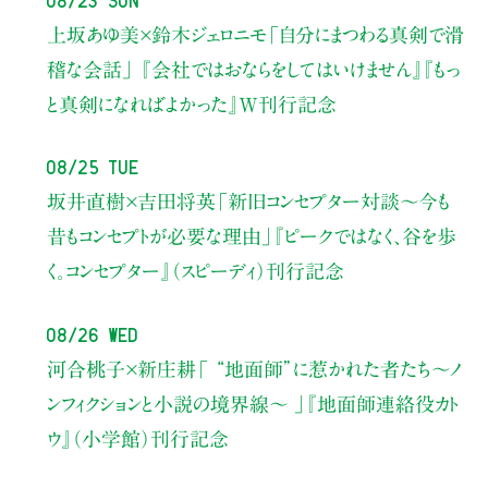
上坂あゆ美×鈴木ジェロニモ
「自分にまつわる真剣で滑
稽な会話」
『会社ではおならをしてはいけません』『もっ
と真剣になればよかった』W刊行記念
08/25 Tue
坂井直樹×吉田将英
「新旧コンセプター対談～今も
昔もコンセプトが必要な理由」
『ピークではなく、谷を歩
く。コンセプター』（スピーディ）刊行記念
08/26 Wed
河合桃子×新庄耕
「 “地面師”に惹かれた者たち〜ノ
ンフィクションと小説の境界線〜 」
『地面師連絡役カト
ウ』（小学館）刊行記念