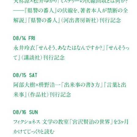
天祢涼×松井ゆかり
「ミステリーの伏線回収とは何か？
――『県警の番人』の伏線を、著者本人が禁断の全
解説」
『県警の番人』（河出書房新社）刊行記念
08/14 Fri
永井玲衣
「せんそう、あなたはなんですか？」
『せんそうっ
て』（講談社）刊行記念
08/15 Sat
阿部大樹×枡野浩一
「出来事の書き方」
『言葉と出
来事』（作品社）刊行記念
08/16 Sun
フィクショネス 文学の教室
「宮沢賢治の世界」を3ヶ月
かけてじっくりと読む