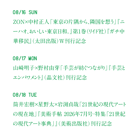
08/16 Sun
ZON×中村正人
「東京の片隅から、隣国を想う」
『ニ
ーハオ、おいしい東京日和。』第1巻（リイド社）
『ガチ中
華移民』（太田出版）W刊行記念
08/17 Mon
山崎明子×野村由芽
「手芸が紡ぐつながり」
『手芸と
エンパワメント』（晶文社）刊行記念
08/18 Tue
筒井宏樹×星野太×岩渕貞哉
「21世紀の現代アート
の現在地」
『美術手帖 2026年7月号・
特集「21世紀
の現代アート事典」』（美術出版社）刊行記念