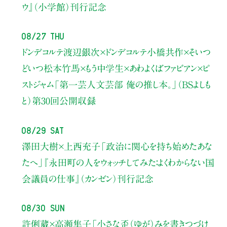
ウ』（小学館）刊行記念
08/27 Thu
ドンデコルテ渡辺銀次×ドンデコルテ小橋共作×そいつ
どいつ松本竹馬×もう中学生×あわよくばファビアン×ピ
ストジャム
「第一芸人文芸部 俺の推し本。」（BSよしも
と）
第30回公開収録
08/29 Sat
澤田大樹×上西充子
「政治に関心を持ち始めたあな
たへ」
『永田町の人をウォッチしてみた：よくわからない国
会議員の仕事』（カンゼン）刊行記念
08/30 Sun
許俐葳×高瀬隼子
「小さな歪（ゆが）みを書きつづけ