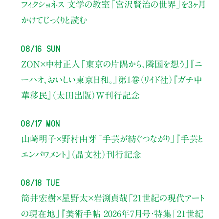
フィクショネス 文学の教室
「宮沢賢治の世界」を3ヶ月
かけてじっくりと読む
08/16 Sun
ZON×中村正人
「東京の片隅から、隣国を想う」
『ニ
ーハオ、おいしい東京日和。』第1巻（リイド社）
『ガチ中
華移民』（太田出版）W刊行記念
08/17 Mon
山崎明子×野村由芽
「手芸が紡ぐつながり」
『手芸と
エンパワメント』（晶文社）刊行記念
08/18 Tue
筒井宏樹×星野太×岩渕貞哉
「21世紀の現代アート
の現在地」
『美術手帖 2026年7月号・
特集「21世紀