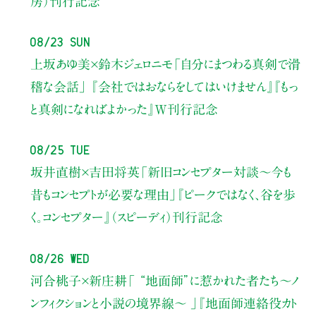
房）刊行記念
08/23 Sun
上坂あゆ美×鈴木ジェロニモ
「自分にまつわる真剣で滑
稽な会話」
『会社ではおならをしてはいけません』『もっ
と真剣になればよかった』W刊行記念
08/25 Tue
坂井直樹×吉田将英
「新旧コンセプター対談～今も
昔もコンセプトが必要な理由」
『ピークではなく、谷を歩
く。コンセプター』（スピーディ）刊行記念
08/26 Wed
河合桃子×新庄耕
「 “地面師”に惹かれた者たち〜ノ
ンフィクションと小説の境界線〜 」
『地面師連絡役カト