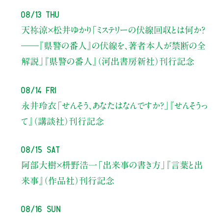
08/13 Thu
天祢涼×松井ゆかり
「ミステリーの伏線回収とは何か？
――『県警の番人』の伏線を、著者本人が禁断の全
解説」
『県警の番人』（河出書房新社）刊行記念
08/14 Fri
永井玲衣
「せんそう、あなたはなんですか？」
『せんそうっ
て』（講談社）刊行記念
08/15 Sat
阿部大樹×枡野浩一
「出来事の書き方」
『言葉と出
来事』（作品社）刊行記念
08/16 Sun