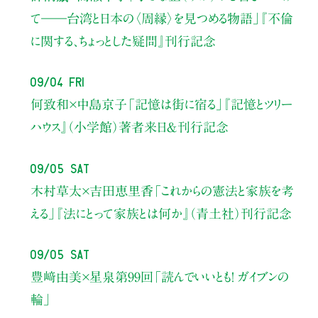
て――
台湾と日本の〈周縁〉を見つめる物語」
『不倫
に関する、ちょっとした疑問』刊行記念
09/04 Fri
何致和×中島京子
「記憶は街に宿る」
『記憶とツリー
ハウス』（小学館）著者来日＆刊行記念
09/05 Sat
木村草太×吉田恵里香
「これからの憲法と家族を考
える」
『法にとって家族とは何か』（青土社）刊行記念
09/05 Sat
豊﨑由美×星泉
第99回「読んでいいとも！ ガイブンの
輪」