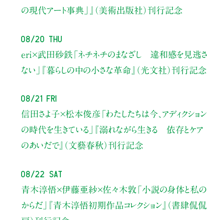
の現代アート事典」』（美術出版社）刊行記念
08/20 Thu
eri×武田砂鉄
「ネチネチのまなざし 違和感を見逃さ
ない」
『暮らしの中の小さな革命』（光文社）刊行記念
08/21 Fri
信田さよ子×松本俊彦
「わたしたちは今、アディクション
の時代を生きている」
『溺れながら生きる 依存とケア
のあいだで』（文藝春秋）刊行記念
08/22 Sat
青木淳悟×伊藤亜紗×佐々木敦
「小説の身体と私の
からだ」
『青木淳悟初期作品コレクション』（書肆侃侃