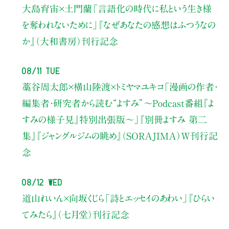
大島育宙×土門蘭
「言語化の時代に私という生き様
を奪われないために」
『なぜあなたの感想はふつうなの
か』（大和書房）刊行記念
08/11 Tue
藁谷周太郎×横山陸渡×トミヤマユキコ
「漫画の作者・
編集者・研究者から読む“よすみ”
〜Podcast番組『よ
すみの様子見』特別出張版〜」
『別冊よすみ 第二
集』『ジャングルジムの眺め』（SORAJIMA）W刊行記
念
08/12 Wed
道山れいん×向坂くじら
「詩とエッセイのあわい」
『ひらい
てみたら』（七月堂）刊行記念