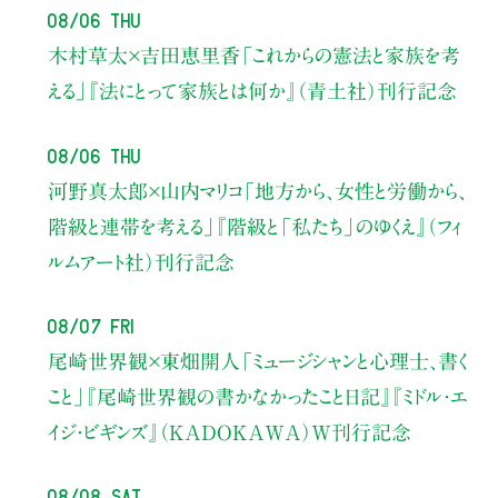
08/06 Thu
木村草太×吉田恵里香
「これからの憲法と家族を考
える」
『法にとって家族とは何か』（青土社）刊行記念
08/06 Thu
河野真太郎×山内マリコ
「地方から、女性と労働から、
階級と連帯を考える」
『階級と「私たち」のゆくえ』（フィ
ルムアート社）刊行記念
08/07 Fri
尾崎世界観×東畑開人
「ミュージシャンと心理士、書く
こと」
『尾崎世界観の書かなかったこと日記』『ミドル・エ
イジ・ビギンズ』（KADOKAWA）W刊行記念
08/08 Sat