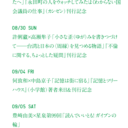
たへ」
『永田町の人をウォッチしてみた：よくわからない国
会議員の仕事』（カンゼン）刊行記念
08/30 Sun
許俐葳×高瀬隼子
「小さな歪（ゆが）みを書きつづけ
て――
台湾と日本の〈周縁〉を見つめる物語」
『不倫
に関する、ちょっとした疑問』刊行記念
09/04 Fri
何致和×中島京子
「記憶は街に宿る」
『記憶とツリー
ハウス』（小学館）著者来日＆刊行記念
09/05 Sat
豊﨑由美×星泉
第99回「読んでいいとも！ ガイブンの
輪」