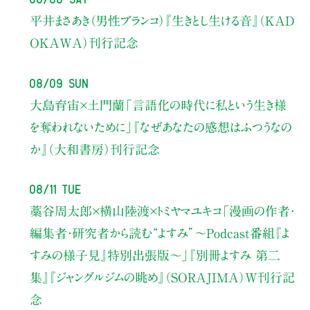
平井まさあき（男性ブランコ）
『生きとし生ける音』（KAD
OKAWA）刊行記念
08/09 Sun
大島育宙×土門蘭
「言語化の時代に私という生き様
を奪われないために」
『なぜあなたの感想はふつうなの
か』（大和書房）刊行記念
08/11 Tue
藁谷周太郎×横山陸渡×トミヤマユキコ
「漫画の作者・
編集者・研究者から読む“よすみ”
〜Podcast番組『よ
すみの様子見』特別出張版〜」
『別冊よすみ 第二
集』『ジャングルジムの眺め』（SORAJIMA）W刊行記
念