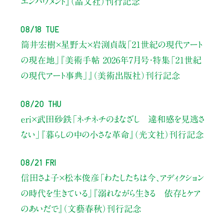
エンパワメント』（晶文社）刊行記念
08/18 Tue
筒井宏樹×星野太×岩渕貞哉
「21世紀の現代アート
の現在地」
『美術手帖 2026年7月号・
特集「21世紀
の現代アート事典」』（美術出版社）刊行記念
08/20 Thu
eri×武田砂鉄
「ネチネチのまなざし 違和感を見逃さ
ない」
『暮らしの中の小さな革命』（光文社）刊行記念
08/21 Fri
信田さよ子×松本俊彦
「わたしたちは今、アディクション
の時代を生きている」
『溺れながら生きる 依存とケア
のあいだで』（文藝春秋）刊行記念