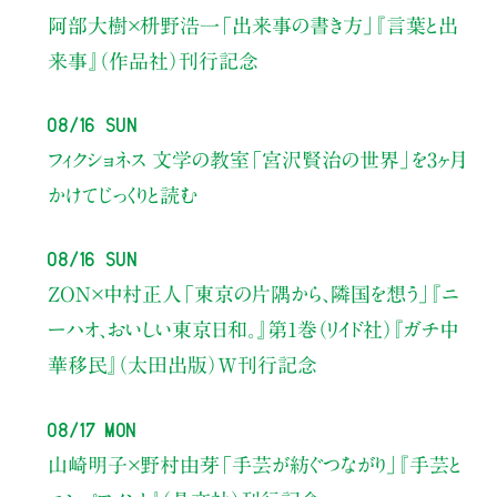
阿部大樹×枡野浩一
「出来事の書き方」
『言葉と出
来事』（作品社）刊行記念
08/16 Sun
フィクショネス 文学の教室
「宮沢賢治の世界」を3ヶ月
かけてじっくりと読む
08/16 Sun
ZON×中村正人
「東京の片隅から、隣国を想う」
『ニ
ーハオ、おいしい東京日和。』第1巻（リイド社）
『ガチ中
華移民』（太田出版）W刊行記念
08/17 Mon
山崎明子×野村由芽
「手芸が紡ぐつながり」
『手芸と