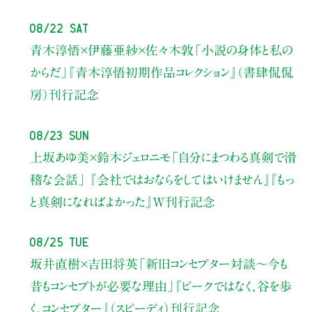
08/22 Sat
青木淳悟×伊藤亜紗×佐々木敦
「小説の身体と私の
からだ」
『青木淳悟初期作品コレクション』（書肆侃侃
房）刊行記念
08/23 Sun
上坂あゆ美×鈴木ジェロニモ
「自分にまつわる真剣で滑
稽な会話」
『会社ではおならをしてはいけません』『もっ
と真剣になればよかった』W刊行記念
08/25 Tue
坂井直樹×吉田将英
「新旧コンセプター対談～今も
昔もコンセプトが必要な理由」
『ピークではなく、谷を歩
く。コンセプター』（スピーディ）刊行記念