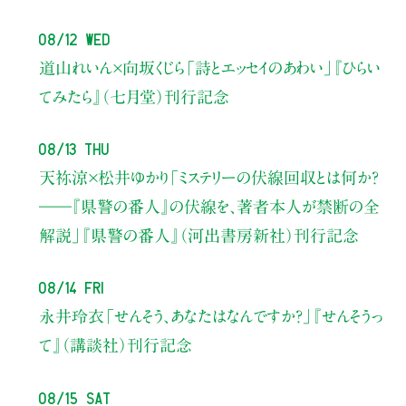
08/12 Wed
道山れいん×向坂くじら
「詩とエッセイのあわい」
『ひらい
てみたら』（七月堂）刊行記念
08/13 Thu
天祢涼×松井ゆかり
「ミステリーの伏線回収とは何か？
――『県警の番人』の伏線を、著者本人が禁断の全
解説」
『県警の番人』（河出書房新社）刊行記念
08/14 Fri
永井玲衣
「せんそう、あなたはなんですか？」
『せんそうっ
て』（講談社）刊行記念
08/15 Sat