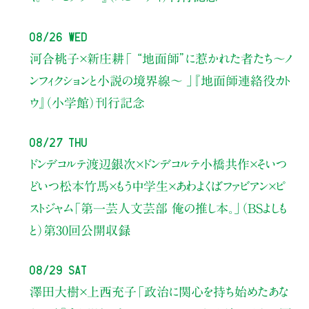
08/26 Wed
河合桃子×新庄耕
「 “地面師”に惹かれた者たち〜ノ
ンフィクションと小説の境界線〜 」
『地面師連絡役カト
ウ』（小学館）刊行記念
08/27 Thu
ドンデコルテ渡辺銀次×ドンデコルテ小橋共作×そいつ
どいつ松本竹馬×もう中学生×あわよくばファビアン×ピ
ストジャム
「第一芸人文芸部 俺の推し本。」（BSよしも
と）
第30回公開収録
08/29 Sat
澤田大樹×上西充子
「政治に関心を持ち始めたあな