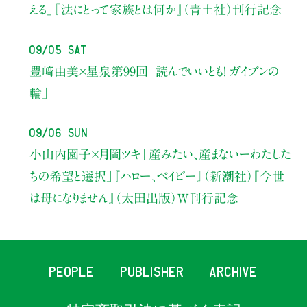
える」
『法にとって家族とは何か』（青土社）刊行記念
09/05 Sat
豊﨑由美×星泉
第99回「読んでいいとも！ ガイブンの
輪」
09/06 Sun
小山内園子×月岡ツキ
「産みたい、産まないーわたした
ちの希望と選択」
『ハロー、ベイビー』（新潮社）
『今世
は母になりません』（太田出版）W刊行記念
PEOPLE
PUBLISHER
ARCHIVE