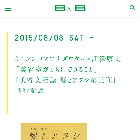
本屋 B&B
2015/08/08 Sat -
ミネシンゴ×アサダワタル×江澤康太
「美容室がまちにできること」
『美容文藝誌 髪とアタシ第三刊』
刊行記念