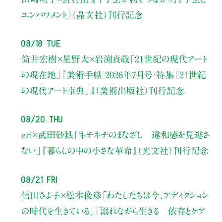
エンパワメント』（晶文社）刊行記念
08/18 Tue
筒井宏樹×星野太×岩渕貞哉
「21世紀の現代アート
の現在地」
『美術手帖 2026年7月号・
特集「21世紀
の現代アート事典」』（美術出版社）刊行記念
08/20 Thu
eri×武田砂鉄
「ネチネチのまなざし 違和感を見逃さ
ない」
『暮らしの中の小さな革命』（光文社）刊行記念
08/21 Fri
信田さよ子×松本俊彦
「わたしたちは今、アディクション
の時代を生きている」
『溺れながら生きる 依存とケア