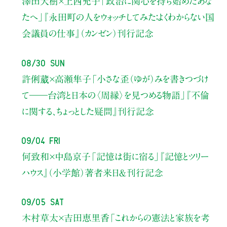
澤田大樹×上西充子
「政治に関心を持ち始めたあな
たへ」
『永田町の人をウォッチしてみた：よくわからない国
会議員の仕事』（カンゼン）刊行記念
08/30 Sun
許俐葳×高瀬隼子
「小さな歪（ゆが）みを書きつづけ
て――
台湾と日本の〈周縁〉を見つめる物語」
『不倫
に関する、ちょっとした疑問』刊行記念
09/04 Fri
何致和×中島京子
「記憶は街に宿る」
『記憶とツリー
ハウス』（小学館）著者来日＆刊行記念
09/05 Sat
木村草太×吉田恵里香
「これからの憲法と家族を考