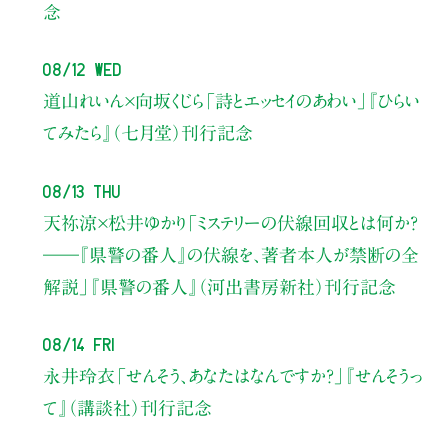
念
08/12 Wed
道山れいん×向坂くじら
「詩とエッセイのあわい」
『ひらい
てみたら』（七月堂）刊行記念
08/13 Thu
天祢涼×松井ゆかり
「ミステリーの伏線回収とは何か？
――『県警の番人』の伏線を、著者本人が禁断の全
解説」
『県警の番人』（河出書房新社）刊行記念
08/14 Fri
永井玲衣
「せんそう、あなたはなんですか？」
『せんそうっ
て』（講談社）刊行記念