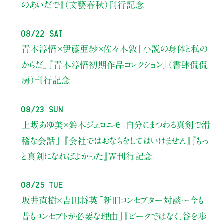
のあいだで』（文藝春秋）刊行記念
08/22 Sat
青木淳悟×伊藤亜紗×佐々木敦
「小説の身体と私の
からだ」
『青木淳悟初期作品コレクション』（書肆侃侃
房）刊行記念
08/23 Sun
上坂あゆ美×鈴木ジェロニモ
「自分にまつわる真剣で滑
稽な会話」
『会社ではおならをしてはいけません』『もっ
と真剣になればよかった』W刊行記念
08/25 Tue
坂井直樹×吉田将英
「新旧コンセプター対談～今も
昔もコンセプトが必要な理由」
『ピークではなく、谷を歩