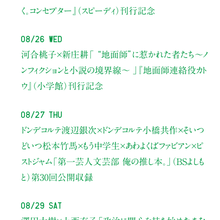
く。コンセプター』（スピーディ）刊行記念
08/26 Wed
河合桃子×新庄耕
「 “地面師”に惹かれた者たち〜ノ
ンフィクションと小説の境界線〜 」
『地面師連絡役カト
ウ』（小学館）刊行記念
08/27 Thu
ドンデコルテ渡辺銀次×ドンデコルテ小橋共作×そいつ
どいつ松本竹馬×もう中学生×あわよくばファビアン×ピ
ストジャム
「第一芸人文芸部 俺の推し本。」（BSよしも
と）
第30回公開収録
08/29 Sat