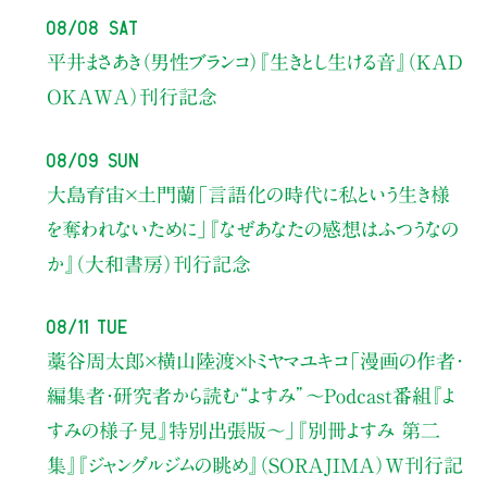
08/08 Sat
平井まさあき（男性ブランコ）
『生きとし生ける音』（KAD
OKAWA）刊行記念
08/09 Sun
大島育宙×土門蘭
「言語化の時代に私という生き様
を奪われないために」
『なぜあなたの感想はふつうなの
か』（大和書房）刊行記念
08/11 Tue
藁谷周太郎×横山陸渡×トミヤマユキコ
「漫画の作者・
編集者・研究者から読む“よすみ”
〜Podcast番組『よ
すみの様子見』特別出張版〜」
『別冊よすみ 第二
集』『ジャングルジムの眺め』（SORAJIMA）W刊行記