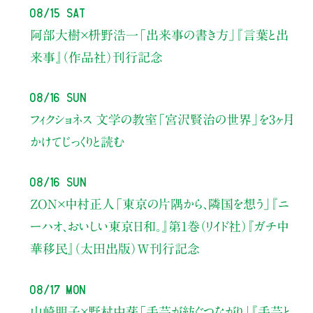
08/15 Sat
阿部大樹×枡野浩一
「出来事の書き方」
『言葉と出
来事』（作品社）刊行記念
08/16 Sun
フィクショネス 文学の教室
「宮沢賢治の世界」を3ヶ月
かけてじっくりと読む
08/16 Sun
ZON×中村正人
「東京の片隅から、隣国を想う」
『ニ
ーハオ、おいしい東京日和。』第1巻（リイド社）
『ガチ中
華移民』（太田出版）W刊行記念
08/17 Mon
山崎明子×野村由芽
「手芸が紡ぐつながり」
『手芸と