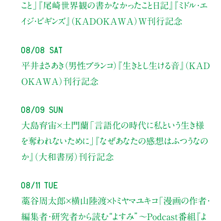
こと」
『尾崎世界観の書かなかったこと日記』『ミドル・エ
イジ・ビギンズ』（KADOKAWA）W刊行記念
08/08 Sat
平井まさあき（男性ブランコ）
『生きとし生ける音』（KAD
OKAWA）刊行記念
08/09 Sun
大島育宙×土門蘭
「言語化の時代に私という生き様
を奪われないために」
『なぜあなたの感想はふつうなの
か』（大和書房）刊行記念
08/11 Tue
藁谷周太郎×横山陸渡×トミヤマユキコ
「漫画の作者・
編集者・研究者から読む“よすみ”
〜Podcast番組『よ