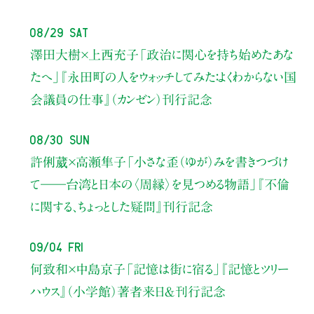
08/29 Sat
澤田大樹×上西充子
「政治に関心を持ち始めたあな
たへ」
『永田町の人をウォッチしてみた：よくわからない国
会議員の仕事』（カンゼン）刊行記念
08/30 Sun
許俐葳×高瀬隼子
「小さな歪（ゆが）みを書きつづけ
て――
台湾と日本の〈周縁〉を見つめる物語」
『不倫
に関する、ちょっとした疑問』刊行記念
09/04 Fri
何致和×中島京子
「記憶は街に宿る」
『記憶とツリー
ハウス』（小学館）著者来日＆刊行記念