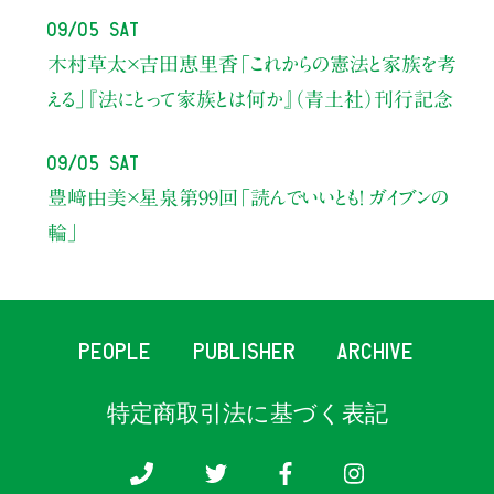
09/05 Sat
木村草太×吉田恵里香
「これからの憲法と家族を考
える」
『法にとって家族とは何か』（青土社）刊行記念
09/05 Sat
豊﨑由美×星泉
第99回「読んでいいとも！ ガイブンの
輪」
PEOPLE
PUBLISHER
ARCHIVE
特定商取引法に基づく表記