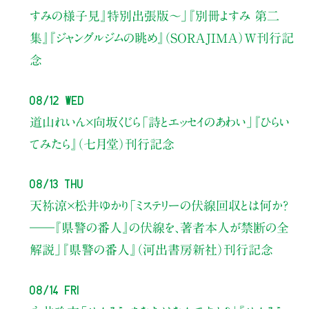
すみの様子見』特別出張版〜」
『別冊よすみ 第二
集』『ジャングルジムの眺め』（SORAJIMA）W刊行記
念
08/12 Wed
道山れいん×向坂くじら
「詩とエッセイのあわい」
『ひらい
てみたら』（七月堂）刊行記念
08/13 Thu
天祢涼×松井ゆかり
「ミステリーの伏線回収とは何か？
――『県警の番人』の伏線を、著者本人が禁断の全
解説」
『県警の番人』（河出書房新社）刊行記念
08/14 Fri