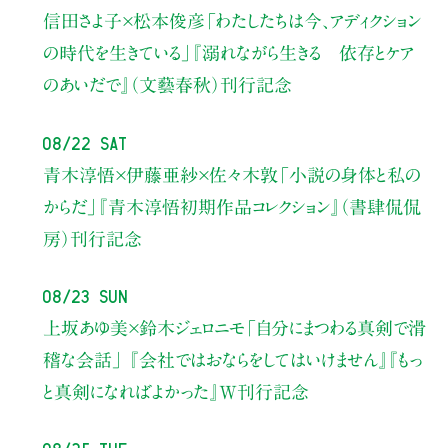
信田さよ子×松本俊彦
「わたしたちは今、アディクション
の時代を生きている」
『溺れながら生きる 依存とケア
のあいだで』（文藝春秋）刊行記念
08/22 Sat
青木淳悟×伊藤亜紗×佐々木敦
「小説の身体と私の
からだ」
『青木淳悟初期作品コレクション』（書肆侃侃
房）刊行記念
08/23 Sun
上坂あゆ美×鈴木ジェロニモ
「自分にまつわる真剣で滑
稽な会話」
『会社ではおならをしてはいけません』『もっ
と真剣になればよかった』W刊行記念
08/25 Tue