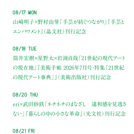
08/17 Mon
山崎明子×野村由芽
「手芸が紡ぐつながり」
『手芸と
エンパワメント』（晶文社）刊行記念
08/18 Tue
筒井宏樹×星野太×岩渕貞哉
「21世紀の現代アート
の現在地」
『美術手帖 2026年7月号・
特集「21世紀
の現代アート事典」』（美術出版社）刊行記念
08/20 Thu
eri×武田砂鉄
「ネチネチのまなざし 違和感を見逃さ
ない」
『暮らしの中の小さな革命』（光文社）刊行記念
08/21 Fri