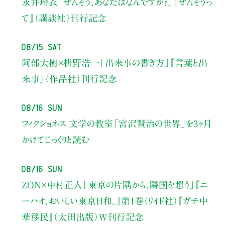
永井玲衣
「せんそう、あなたはなんですか？」
『せんそうっ
て』（講談社）刊行記念
08/15 Sat
阿部大樹×枡野浩一
「出来事の書き方」
『言葉と出
来事』（作品社）刊行記念
08/16 Sun
フィクショネス 文学の教室
「宮沢賢治の世界」を3ヶ月
かけてじっくりと読む
08/16 Sun
ZON×中村正人
「東京の片隅から、隣国を想う」
『ニ
ーハオ、おいしい東京日和。』第1巻（リイド社）
『ガチ中
華移民』（太田出版）W刊行記念