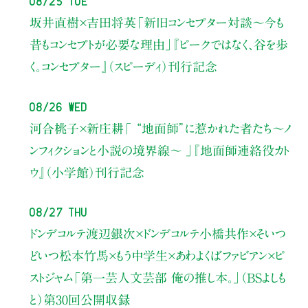
坂井直樹×吉田将英
「新旧コンセプター対談～今も
昔もコンセプトが必要な理由」
『ピークではなく、谷を歩
く。コンセプター』（スピーディ）刊行記念
08/26 Wed
河合桃子×新庄耕
「 “地面師”に惹かれた者たち〜ノ
ンフィクションと小説の境界線〜 」
『地面師連絡役カト
ウ』（小学館）刊行記念
08/27 Thu
ドンデコルテ渡辺銀次×ドンデコルテ小橋共作×そいつ
どいつ松本竹馬×もう中学生×あわよくばファビアン×ピ
ストジャム
「第一芸人文芸部 俺の推し本。」（BSよしも
と）
第30回公開収録