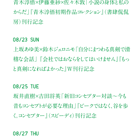
青木淳悟×伊藤亜紗×佐々木敦
「小説の身体と私の
からだ」
『青木淳悟初期作品コレクション』（書肆侃侃
房）刊行記念
08/23 Sun
上坂あゆ美×鈴木ジェロニモ
「自分にまつわる真剣で滑
稽な会話」
『会社ではおならをしてはいけません』『もっ
と真剣になればよかった』W刊行記念
08/25 Tue
坂井直樹×吉田将英
「新旧コンセプター対談～今も
昔もコンセプトが必要な理由」
『ピークではなく、谷を歩
く。コンセプター』（スピーディ）刊行記念
08/27 Thu