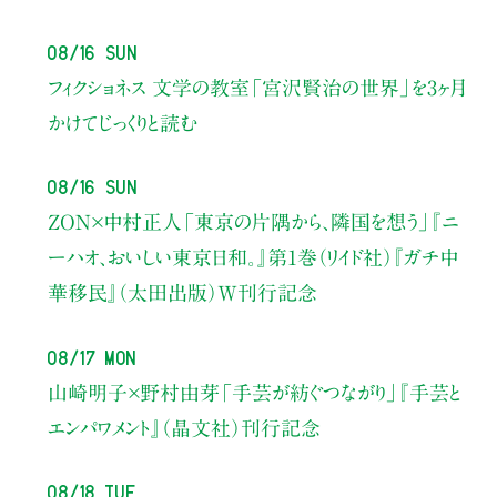
08/16 Sun
フィクショネス 文学の教室
「宮沢賢治の世界」を3ヶ月
かけてじっくりと読む
08/16 Sun
ZON×中村正人
「東京の片隅から、隣国を想う」
『ニ
ーハオ、おいしい東京日和。』第1巻（リイド社）
『ガチ中
華移民』（太田出版）W刊行記念
08/17 Mon
山崎明子×野村由芽
「手芸が紡ぐつながり」
『手芸と
エンパワメント』（晶文社）刊行記念
08/18 Tue