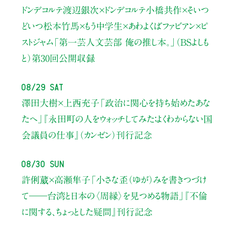
ドンデコルテ渡辺銀次×ドンデコルテ小橋共作×そいつ
どいつ松本竹馬×もう中学生×あわよくばファビアン×ピ
ストジャム
「第一芸人文芸部 俺の推し本。」（BSよしも
と）
第30回公開収録
08/29 Sat
澤田大樹×上西充子
「政治に関心を持ち始めたあな
たへ」
『永田町の人をウォッチしてみた：よくわからない国
会議員の仕事』（カンゼン）刊行記念
08/30 Sun
許俐葳×高瀬隼子
「小さな歪（ゆが）みを書きつづけ
て――
台湾と日本の〈周縁〉を見つめる物語」
『不倫
に関する、ちょっとした疑問』刊行記念