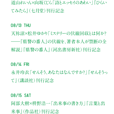
道山れいん×向坂くじら
「詩とエッセイのあわい」
『ひらい
てみたら』（七月堂）刊行記念
08/13 Thu
天祢涼×松井ゆかり
「ミステリーの伏線回収とは何か？
――『県警の番人』の伏線を、著者本人が禁断の全
解説」
『県警の番人』（河出書房新社）刊行記念
08/14 Fri
永井玲衣
「せんそう、あなたはなんですか？」
『せんそうっ
て』（講談社）刊行記念
08/15 Sat
阿部大樹×枡野浩一
「出来事の書き方」
『言葉と出
来事』（作品社）刊行記念