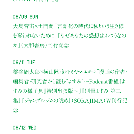
08/09 Sun
大島育宙×土門蘭
「言語化の時代に私という生き様
を奪われないために」
『なぜあなたの感想はふつうなの
か』（大和書房）刊行記念
08/11 Tue
藁谷周太郎×横山陸渡×トミヤマユキコ
「漫画の作者・
編集者・研究者から読む“よすみ”
〜Podcast番組『よ
すみの様子見』特別出張版〜」
『別冊よすみ 第二
集』『ジャングルジムの眺め』（SORAJIMA）W刊行記
念
08/12 Wed