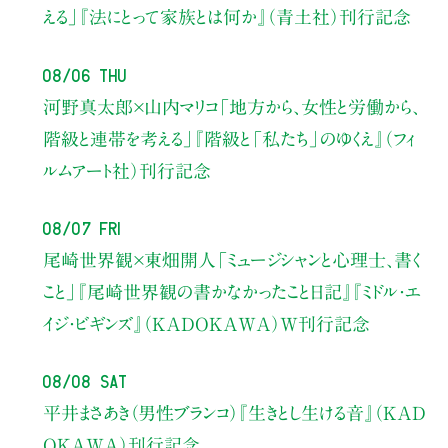
える」
『法にとって家族とは何か』（青土社）刊行記念
08/06 Thu
河野真太郎×山内マリコ
「地方から、女性と労働から、
階級と連帯を考える」
『階級と「私たち」のゆくえ』（フィ
ルムアート社）刊行記念
08/07 Fri
尾崎世界観×東畑開人
「ミュージシャンと心理士、書く
こと」
『尾崎世界観の書かなかったこと日記』『ミドル・エ
イジ・ビギンズ』（KADOKAWA）W刊行記念
08/08 Sat
平井まさあき（男性ブランコ）
『生きとし生ける音』（KAD
OKAWA）刊行記念