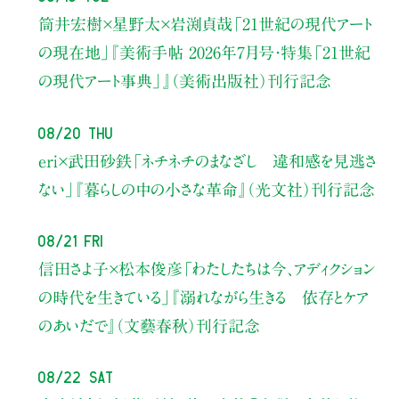
筒井宏樹×星野太×岩渕貞哉
「21世紀の現代アート
の現在地」
『美術手帖 2026年7月号・
特集「21世紀
の現代アート事典」』（美術出版社）刊行記念
08/20 Thu
eri×武田砂鉄
「ネチネチのまなざし 違和感を見逃さ
ない」
『暮らしの中の小さな革命』（光文社）刊行記念
08/21 Fri
信田さよ子×松本俊彦
「わたしたちは今、アディクション
の時代を生きている」
『溺れながら生きる 依存とケア
のあいだで』（文藝春秋）刊行記念
08/22 Sat