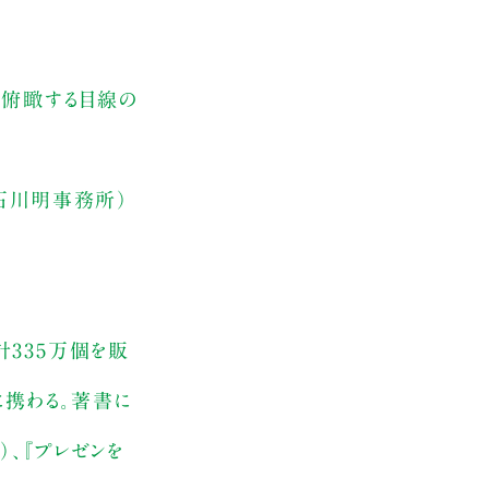
と俯瞰する目線の
石川明事務所）
計335万個を販
に携わる。著書に
）、『プレゼンを