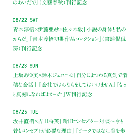
のあいだで』（文藝春秋）刊行記念
08/22 Sat
青木淳悟×伊藤亜紗×佐々木敦
「小説の身体と私の
からだ」
『青木淳悟初期作品コレクション』（書肆侃侃
房）刊行記念
08/23 Sun
上坂あゆ美×鈴木ジェロニモ
「自分にまつわる真剣で滑
稽な会話」
『会社ではおならをしてはいけません』『もっ
と真剣になればよかった』W刊行記念
08/25 Tue
坂井直樹×吉田将英
「新旧コンセプター対談～今も
昔もコンセプトが必要な理由」
『ピークではなく、谷を歩