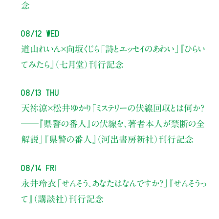
念
08/12 Wed
道山れいん×向坂くじら
「詩とエッセイのあわい」
『ひらい
てみたら』（七月堂）刊行記念
08/13 Thu
天祢涼×松井ゆかり
「ミステリーの伏線回収とは何か？
――『県警の番人』の伏線を、著者本人が禁断の全
解説」
『県警の番人』（河出書房新社）刊行記念
08/14 Fri
永井玲衣
「せんそう、あなたはなんですか？」
『せんそうっ
て』（講談社）刊行記念