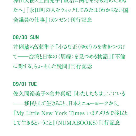
澤田大樹×上西充子
「政治に関心を持ち始めたあな
たへ」
『永田町の人をウォッチしてみた：よくわからない国
会議員の仕事』（カンゼン）刊行記念
08/30 Sun
許俐葳×高瀬隼子
「小さな歪（ゆが）みを書きつづけ
て――
台湾と日本の〈周縁〉を見つめる物語」
『不倫
に関する、ちょっとした疑問』刊行記念
09/01 Tue
佐久間裕美子×金井真紀 「わたしたちは、ここにいる
——移民として生きること、日本とニューヨークから」
『My Little New York Times いまアメリカで移民と
して生きるということ』（NUMABOOKS）刊行記念