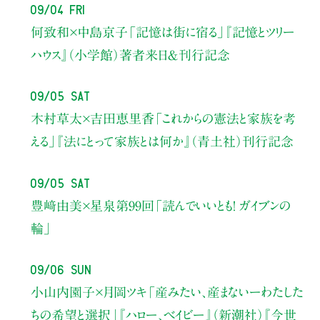
09/04 Fri
何致和×中島京子
「記憶は街に宿る」
『記憶とツリー
ハウス』（小学館）著者来日＆刊行記念
09/05 Sat
木村草太×吉田恵里香
「これからの憲法と家族を考
える」
『法にとって家族とは何か』（青土社）刊行記念
09/05 Sat
豊﨑由美×星泉
第99回「読んでいいとも！ ガイブンの
輪」
09/06 Sun
小山内園子×月岡ツキ
「産みたい、産まないーわたした
ちの希望と選択」
『ハロー、ベイビー』（新潮社）
『今世