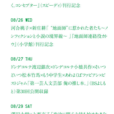
く。コンセプター』（スピーディ）刊行記念
08/26 Wed
河合桃子×新庄耕
「 “地面師”に惹かれた者たち〜ノ
ンフィクションと小説の境界線〜 」
『地面師連絡役カト
ウ』（小学館）刊行記念
08/27 Thu
ドンデコルテ渡辺銀次×ドンデコルテ小橋共作×そいつ
どいつ松本竹馬×もう中学生×あわよくばファビアン×ピ
ストジャム
「第一芸人文芸部 俺の推し本。」（BSよしも
と）
第30回公開収録
08/29 Sat