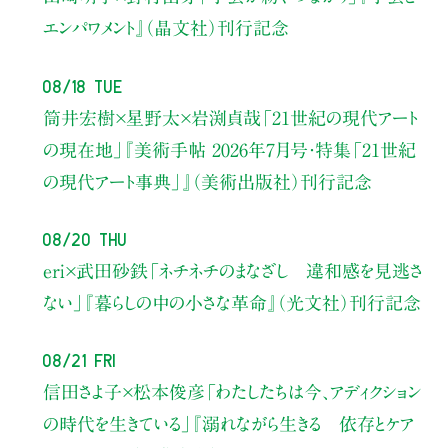
エンパワメント』（晶文社）刊行記念
08/18 Tue
筒井宏樹×星野太×岩渕貞哉
「21世紀の現代アート
の現在地」
『美術手帖 2026年7月号・
特集「21世紀
の現代アート事典」』（美術出版社）刊行記念
08/20 Thu
eri×武田砂鉄
「ネチネチのまなざし 違和感を見逃さ
ない」
『暮らしの中の小さな革命』（光文社）刊行記念
08/21 Fri
信田さよ子×松本俊彦
「わたしたちは今、アディクション
の時代を生きている」
『溺れながら生きる 依存とケア