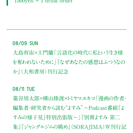
1500yen ＋ 1 drink order
08/09 Sun
大島育宙×土門蘭
「言語化の時代に私という生き様
を奪われないために」
『なぜあなたの感想はふつうなの
か』（大和書房）刊行記念
08/11 Tue
藁谷周太郎×横山陸渡×トミヤマユキコ
「漫画の作者・
編集者・研究者から読む“よすみ”
〜Podcast番組『よ
すみの様子見』特別出張版〜」
『別冊よすみ 第二
集』『ジャングルジムの眺め』（SORAJIMA）W刊行記