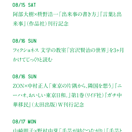
08/15 Sat
阿部大樹×枡野浩一
「出来事の書き方」
『言葉と出
来事』（作品社）刊行記念
08/16 Sun
フィクショネス 文学の教室
「宮沢賢治の世界」を3ヶ月
かけてじっくりと読む
08/16 Sun
ZON×中村正人
「東京の片隅から、隣国を想う」
『ニ
ーハオ、おいしい東京日和。』第1巻（リイド社）
『ガチ中
華移民』（太田出版）W刊行記念
08/17 Mon
山崎明子×野村由芽
「手芸が紡ぐつながり」
『手芸と