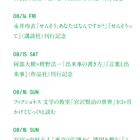
08/14 Fri
永井玲衣
「せんそう、あなたはなんですか？」
『せんそうっ
て』（講談社）刊行記念
08/15 Sat
阿部大樹×枡野浩一
「出来事の書き方」
『言葉と出
来事』（作品社）刊行記念
08/16 Sun
フィクショネス 文学の教室
「宮沢賢治の世界」を3ヶ月
かけてじっくりと読む
08/16 Sun
ZON×中村正人
「東京の片隅から、隣国を想う」
『ニ