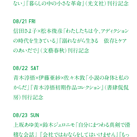
ない」
『暮らしの中の小さな革命』（光文社）刊行記念
08/21 Fri
信田さよ子×松本俊彦
「わたしたちは今、アディクション
の時代を生きている」
『溺れながら生きる 依存とケア
のあいだで』（文藝春秋）刊行記念
08/22 Sat
青木淳悟×伊藤亜紗×佐々木敦
「小説の身体と私の
からだ」
『青木淳悟初期作品コレクション』（書肆侃侃
房）刊行記念
08/23 Sun
上坂あゆ美×鈴木ジェロニモ
「自分にまつわる真剣で滑
稽な会話」
『会社ではおならをしてはいけません』『もっ