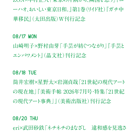
ーハオ、おいしい東京日和。』第1巻（リイド社）
『ガチ中
華移民』（太田出版）W刊行記念
08/17 Mon
山崎明子×野村由芽
「手芸が紡ぐつながり」
『手芸と
エンパワメント』（晶文社）刊行記念
08/18 Tue
筒井宏樹×星野太×岩渕貞哉
「21世紀の現代アート
の現在地」
『美術手帖 2026年7月号・
特集「21世紀
の現代アート事典」』（美術出版社）刊行記念
08/20 Thu
eri×武田砂鉄
「ネチネチのまなざし 違和感を見逃さ