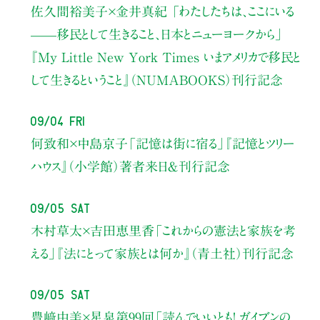
佐久間裕美子×金井真紀 「わたしたちは、ここにいる
——移民として生きること、日本とニューヨークから」
『My Little New York Times いまアメリカで移民と
して生きるということ』（NUMABOOKS）刊行記念
09/04 Fri
何致和×中島京子
「記憶は街に宿る」
『記憶とツリー
ハウス』（小学館）著者来日＆刊行記念
09/05 Sat
木村草太×吉田恵里香
「これからの憲法と家族を考
える」
『法にとって家族とは何か』（青土社）刊行記念
09/05 Sat
豊﨑由美×星泉
第99回「読んでいいとも！ ガイブンの