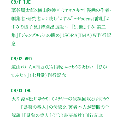
08/11 Tue
藁谷周太郎×横山陸渡×トミヤマユキコ
「漫画の作者・
編集者・研究者から読む“よすみ”
〜Podcast番組『よ
すみの様子見』特別出張版〜」
『別冊よすみ 第二
集』『ジャングルジムの眺め』（SORAJIMA）W刊行記
念
08/12 Wed
道山れいん×向坂くじら
「詩とエッセイのあわい」
『ひらい
てみたら』（七月堂）刊行記念
08/13 Thu
天祢涼×松井ゆかり
「ミステリーの伏線回収とは何か？
――『県警の番人』の伏線を、著者本人が禁断の全
解説」
『県警の番人』（河出書房新社）刊行記念