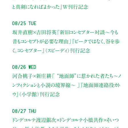
と真剣になればよかった』W刊行記念
08/25 Tue
坂井直樹×吉田将英
「新旧コンセプター対談～今も
昔もコンセプトが必要な理由」
『ピークではなく、谷を歩
く。コンセプター』（スピーディ）刊行記念
08/26 Wed
河合桃子×新庄耕
「 “地面師”に惹かれた者たち〜ノ
ンフィクションと小説の境界線〜 」
『地面師連絡役カト
ウ』（小学館）刊行記念
08/27 Thu
ドンデコルテ渡辺銀次×ドンデコルテ小橋共作×そいつ