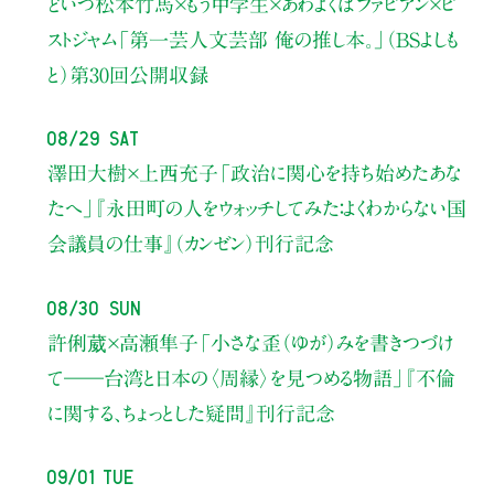
どいつ松本竹馬×もう中学生×あわよくばファビアン×ピ
ストジャム
「第一芸人文芸部 俺の推し本。」（BSよしも
と）
第30回公開収録
08/29 Sat
澤田大樹×上西充子
「政治に関心を持ち始めたあな
たへ」
『永田町の人をウォッチしてみた：よくわからない国
会議員の仕事』（カンゼン）刊行記念
08/30 Sun
許俐葳×高瀬隼子
「小さな歪（ゆが）みを書きつづけ
て――
台湾と日本の〈周縁〉を見つめる物語」
『不倫
に関する、ちょっとした疑問』刊行記念
09/01 Tue