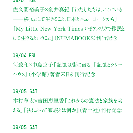
佐久間裕美子×金井真紀 「わたしたちは、ここにいる
——移民として生きること、日本とニューヨークから」
『My Little New York Times いまアメリカで移民と
して生きるということ』（NUMABOOKS）刊行記念
09/04 Fri
何致和×中島京子
「記憶は街に宿る」
『記憶とツリー
ハウス』（小学館）著者来日＆刊行記念
09/05 Sat
木村草太×吉田恵里香
「これからの憲法と家族を考
える」
『法にとって家族とは何か』（青土社）刊行記念
09/05 Sat