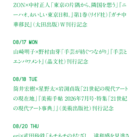
ZON×中村正人
「東京の片隅から、隣国を想う」
『ニ
ーハオ、おいしい東京日和。』第1巻（リイド社）
『ガチ中
華移民』（太田出版）W刊行記念
08/17 Mon
山崎明子×野村由芽
「手芸が紡ぐつながり」
『手芸と
エンパワメント』（晶文社）刊行記念
08/18 Tue
筒井宏樹×星野太×岩渕貞哉
「21世紀の現代アート
の現在地」
『美術手帖 2026年7月号・
特集「21世紀
の現代アート事典」』（美術出版社）刊行記念
08/20 Thu
eri×武田砂鉄
「ネチネチのまなざし 違和感を見逃さ