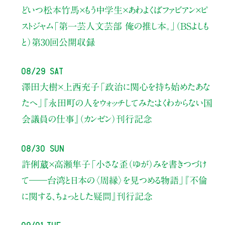
どいつ松本竹馬×もう中学生×あわよくばファビアン×ピ
ストジャム
「第一芸人文芸部 俺の推し本。」（BSよしも
と）
第30回公開収録
08/29 Sat
澤田大樹×上西充子
「政治に関心を持ち始めたあな
たへ」
『永田町の人をウォッチしてみた：よくわからない国
会議員の仕事』（カンゼン）刊行記念
08/30 Sun
許俐葳×高瀬隼子
「小さな歪（ゆが）みを書きつづけ
て――
台湾と日本の〈周縁〉を見つめる物語」
『不倫
に関する、ちょっとした疑問』刊行記念
09/01 Tue