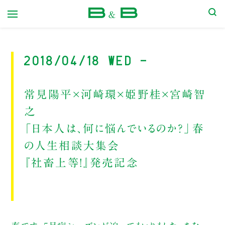
本屋 B&B
2018/04/18 Wed -
常見陽平×河崎環×姫野桂×宮崎智
之
「日本人は、何に悩んでいるのか？」春
の人生相談大集会
『社畜上等！』発売記念