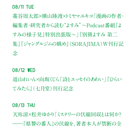
08/11 Tue
藁谷周太郎×横山陸渡×トミヤマユキコ
「漫画の作者・
編集者・研究者から読む“よすみ”
〜Podcast番組『よ
すみの様子見』特別出張版〜」
『別冊よすみ 第二
集』『ジャングルジムの眺め』（SORAJIMA）W刊行記
念
08/12 Wed
道山れいん×向坂くじら
「詩とエッセイのあわい」
『ひらい
てみたら』（七月堂）刊行記念
08/13 Thu
天祢涼×松井ゆかり
「ミステリーの伏線回収とは何か？
――『県警の番人』の伏線を、著者本人が禁断の全