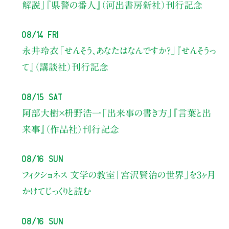
解説」
『県警の番人』（河出書房新社）刊行記念
08/14 Fri
永井玲衣
「せんそう、あなたはなんですか？」
『せんそうっ
て』（講談社）刊行記念
08/15 Sat
阿部大樹×枡野浩一
「出来事の書き方」
『言葉と出
来事』（作品社）刊行記念
08/16 Sun
フィクショネス 文学の教室
「宮沢賢治の世界」を3ヶ月
かけてじっくりと読む
08/16 Sun