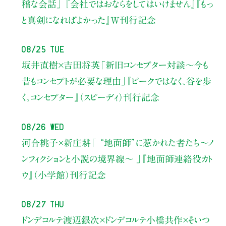
稽な会話」
『会社ではおならをしてはいけません』『もっ
と真剣になればよかった』W刊行記念
08/25 Tue
坂井直樹×吉田将英
「新旧コンセプター対談～今も
昔もコンセプトが必要な理由」
『ピークではなく、谷を歩
く。コンセプター』（スピーディ）刊行記念
08/26 Wed
河合桃子×新庄耕
「 “地面師”に惹かれた者たち〜ノ
ンフィクションと小説の境界線〜 」
『地面師連絡役カト
ウ』（小学館）刊行記念
08/27 Thu
ドンデコルテ渡辺銀次×ドンデコルテ小橋共作×そいつ