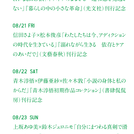
ない」
『暮らしの中の小さな革命』（光文社）刊行記念
08/21 Fri
信田さよ子×松本俊彦
「わたしたちは今、アディクション
の時代を生きている」
『溺れながら生きる 依存とケア
のあいだで』（文藝春秋）刊行記念
08/22 Sat
青木淳悟×伊藤亜紗×佐々木敦
「小説の身体と私の
からだ」
『青木淳悟初期作品コレクション』（書肆侃侃
房）刊行記念
08/23 Sun
上坂あゆ美×鈴木ジェロニモ
「自分にまつわる真剣で滑