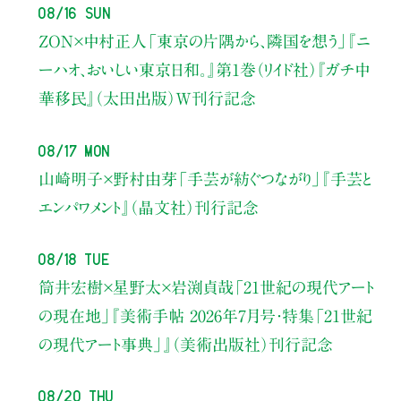
08/16 Sun
ZON×中村正人
「東京の片隅から、隣国を想う」
『ニ
ーハオ、おいしい東京日和。』第1巻（リイド社）
『ガチ中
華移民』（太田出版）W刊行記念
08/17 Mon
山崎明子×野村由芽
「手芸が紡ぐつながり」
『手芸と
エンパワメント』（晶文社）刊行記念
08/18 Tue
筒井宏樹×星野太×岩渕貞哉
「21世紀の現代アート
の現在地」
『美術手帖 2026年7月号・
特集「21世紀
の現代アート事典」』（美術出版社）刊行記念
08/20 Thu