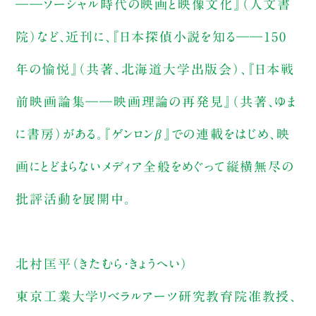
――ソーシャル時代の映画と映像文化』（人文書
院）など、近刊に、『日本探偵小説を知る――150
年の愉悦』（共著、北海道大学出版会）、『日本戦
前映画論集――映画理論の再発見』（共著、ゆま
に書房）がある。『ゲンロンβ』での連載をはじめ、映
画にとどまらないメディア全般をめぐって縦横無尽の
批評活動を展開中。
北村匡平（きたむら・きょうへい）
東京工業大学リベラルアーツ研究教育院准教授、