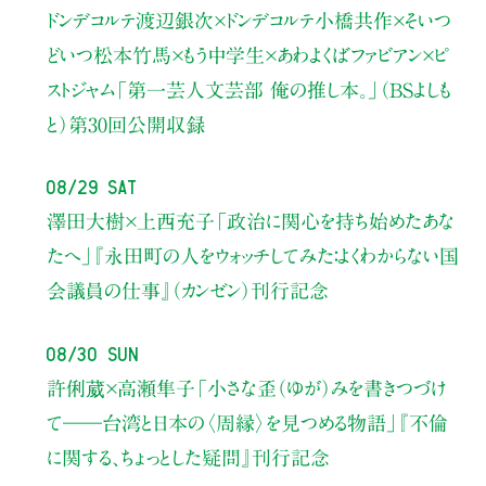
ドンデコルテ渡辺銀次×ドンデコルテ小橋共作×そいつ
どいつ松本竹馬×もう中学生×あわよくばファビアン×ピ
ストジャム
「第一芸人文芸部 俺の推し本。」（BSよしも
と）
第30回公開収録
08/29 Sat
澤田大樹×上西充子
「政治に関心を持ち始めたあな
たへ」
『永田町の人をウォッチしてみた：よくわからない国
会議員の仕事』（カンゼン）刊行記念
08/30 Sun
許俐葳×高瀬隼子
「小さな歪（ゆが）みを書きつづけ
て――
台湾と日本の〈周縁〉を見つめる物語」
『不倫
に関する、ちょっとした疑問』刊行記念