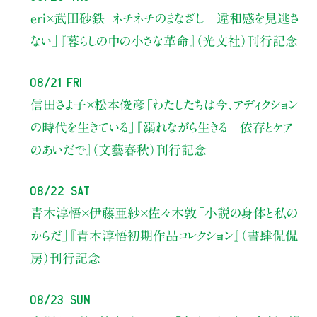
eri×武田砂鉄
「ネチネチのまなざし 違和感を見逃さ
ない」
『暮らしの中の小さな革命』（光文社）刊行記念
08/21 Fri
信田さよ子×松本俊彦
「わたしたちは今、アディクション
の時代を生きている」
『溺れながら生きる 依存とケア
のあいだで』（文藝春秋）刊行記念
08/22 Sat
青木淳悟×伊藤亜紗×佐々木敦
「小説の身体と私の
からだ」
『青木淳悟初期作品コレクション』（書肆侃侃
房）刊行記念
08/23 Sun