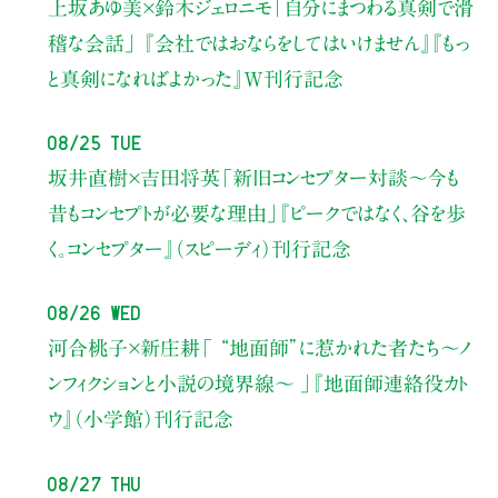
上坂あゆ美×鈴木ジェロニモ
「自分にまつわる真剣で滑
稽な会話」
『会社ではおならをしてはいけません』『もっ
と真剣になればよかった』W刊行記念
08/25 Tue
坂井直樹×吉田将英
「新旧コンセプター対談～今も
昔もコンセプトが必要な理由」
『ピークではなく、谷を歩
く。コンセプター』（スピーディ）刊行記念
08/26 Wed
河合桃子×新庄耕
「 “地面師”に惹かれた者たち〜ノ
ンフィクションと小説の境界線〜 」
『地面師連絡役カト
ウ』（小学館）刊行記念
08/27 Thu