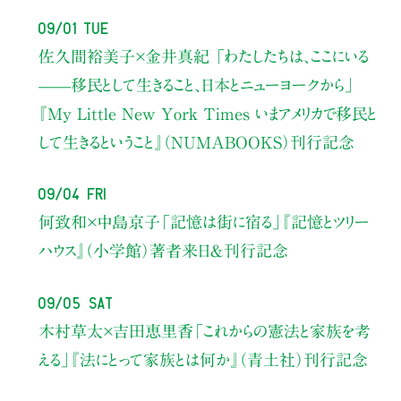
09/01 Tue
佐久間裕美子×金井真紀 「わたしたちは、ここにいる
——移民として生きること、日本とニューヨークから」
『My Little New York Times いまアメリカで移民と
して生きるということ』（NUMABOOKS）刊行記念
09/04 Fri
何致和×中島京子
「記憶は街に宿る」
『記憶とツリー
ハウス』（小学館）著者来日＆刊行記念
09/05 Sat
木村草太×吉田恵里香
「これからの憲法と家族を考
える」
『法にとって家族とは何か』（青土社）刊行記念