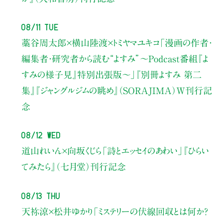
08/11 Tue
藁谷周太郎×横山陸渡×トミヤマユキコ
「漫画の作者・
編集者・研究者から読む“よすみ”
〜Podcast番組『よ
すみの様子見』特別出張版〜」
『別冊よすみ 第二
集』『ジャングルジムの眺め』（SORAJIMA）W刊行記
念
08/12 Wed
道山れいん×向坂くじら
「詩とエッセイのあわい」
『ひらい
てみたら』（七月堂）刊行記念
08/13 Thu
天祢涼×松井ゆかり
「ミステリーの伏線回収とは何か？