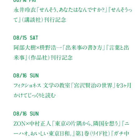
永井玲衣
「せんそう、あなたはなんですか？」
『せんそうっ
て』（講談社）刊行記念
08/15 Sat
阿部大樹×枡野浩一
「出来事の書き方」
『言葉と出
来事』（作品社）刊行記念
08/16 Sun
フィクショネス 文学の教室
「宮沢賢治の世界」を3ヶ月
かけてじっくりと読む
08/16 Sun
ZON×中村正人
「東京の片隅から、隣国を想う」
『ニ
ーハオ、おいしい東京日和。』第1巻（リイド社）
『ガチ中