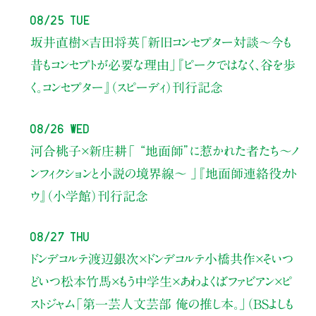
08/25 Tue
坂井直樹×吉田将英
「新旧コンセプター対談～今も
昔もコンセプトが必要な理由」
『ピークではなく、谷を歩
く。コンセプター』（スピーディ）刊行記念
08/26 Wed
河合桃子×新庄耕
「 “地面師”に惹かれた者たち〜ノ
ンフィクションと小説の境界線〜 」
『地面師連絡役カト
ウ』（小学館）刊行記念
08/27 Thu
ドンデコルテ渡辺銀次×ドンデコルテ小橋共作×そいつ
どいつ松本竹馬×もう中学生×あわよくばファビアン×ピ
ストジャム
「第一芸人文芸部 俺の推し本。」（BSよしも