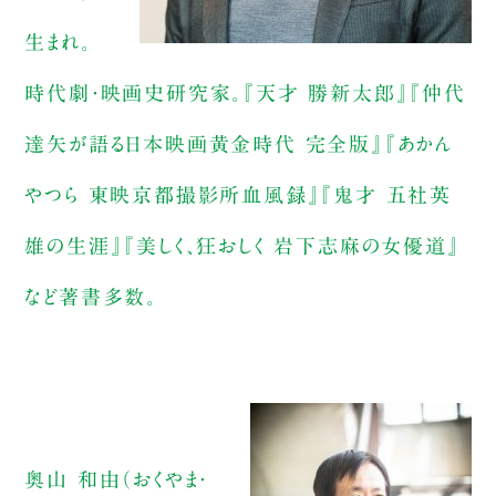
生まれ。
時代劇・映画史研究家。『天才 勝新太郎』『仲代
達矢が語る日本映画黄金時代 完全版』『あかん
やつら 東映京都撮影所血風録』『鬼才 五社英
雄の生涯』『美しく、狂おしく 岩下志麻の女優道』
など著書多数。
奥山 和由（おくやま・