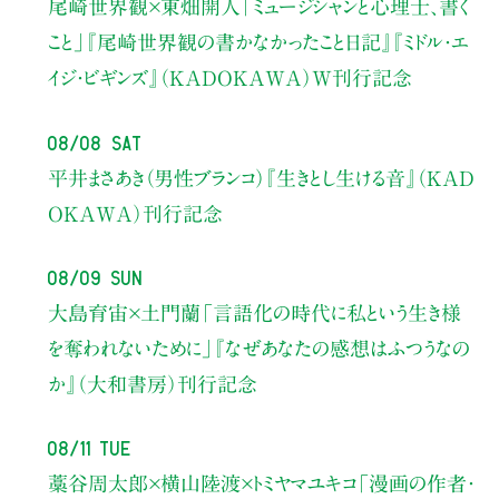
尾崎世界観×東畑開人
「ミュージシャンと心理士、書く
こと」
『尾崎世界観の書かなかったこと日記』『ミドル・エ
イジ・ビギンズ』（KADOKAWA）W刊行記念
08/08 Sat
平井まさあき（男性ブランコ）
『生きとし生ける音』（KAD
OKAWA）刊行記念
08/09 Sun
大島育宙×土門蘭
「言語化の時代に私という生き様
を奪われないために」
『なぜあなたの感想はふつうなの
か』（大和書房）刊行記念
08/11 Tue
藁谷周太郎×横山陸渡×トミヤマユキコ
「漫画の作者・