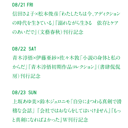
08/21 Fri
信田さよ子×松本俊彦
「わたしたちは今、アディクション
の時代を生きている」
『溺れながら生きる 依存とケア
のあいだで』（文藝春秋）刊行記念
08/22 Sat
青木淳悟×伊藤亜紗×佐々木敦
「小説の身体と私の
からだ」
『青木淳悟初期作品コレクション』（書肆侃侃
房）刊行記念
08/23 Sun
上坂あゆ美×鈴木ジェロニモ
「自分にまつわる真剣で滑
稽な会話」
『会社ではおならをしてはいけません』『もっ
と真剣になればよかった』W刊行記念