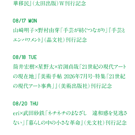
華移民』（太田出版）W刊行記念
08/17 Mon
山崎明子×野村由芽
「手芸が紡ぐつながり」
『手芸と
エンパワメント』（晶文社）刊行記念
08/18 Tue
筒井宏樹×星野太×岩渕貞哉
「21世紀の現代アート
の現在地」
『美術手帖 2026年7月号・
特集「21世紀
の現代アート事典」』（美術出版社）刊行記念
08/20 Thu
eri×武田砂鉄
「ネチネチのまなざし 違和感を見逃さ
ない」
『暮らしの中の小さな革命』（光文社）刊行記念