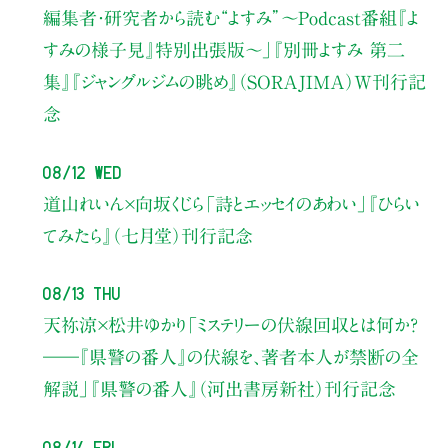
編集者・研究者から読む“よすみ”
〜Podcast番組『よ
すみの様子見』特別出張版〜」
『別冊よすみ 第二
集』『ジャングルジムの眺め』（SORAJIMA）W刊行記
念
08/12 Wed
道山れいん×向坂くじら
「詩とエッセイのあわい」
『ひらい
てみたら』（七月堂）刊行記念
08/13 Thu
天祢涼×松井ゆかり
「ミステリーの伏線回収とは何か？
――『県警の番人』の伏線を、著者本人が禁断の全
解説」
『県警の番人』（河出書房新社）刊行記念
08/14 Fri