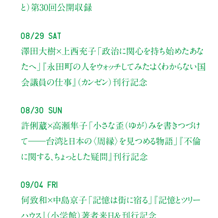
と）
第30回公開収録
08/29 Sat
澤田大樹×上西充子
「政治に関心を持ち始めたあな
たへ」
『永田町の人をウォッチしてみた：よくわからない国
会議員の仕事』（カンゼン）刊行記念
08/30 Sun
許俐葳×高瀬隼子
「小さな歪（ゆが）みを書きつづけ
て――
台湾と日本の〈周縁〉を見つめる物語」
『不倫
に関する、ちょっとした疑問』刊行記念
09/04 Fri
何致和×中島京子
「記憶は街に宿る」
『記憶とツリー
ハウス』（小学館）著者来日＆刊行記念