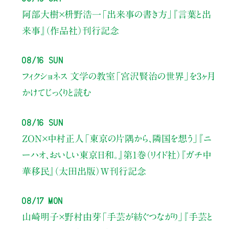
阿部大樹×枡野浩一
「出来事の書き方」
『言葉と出
来事』（作品社）刊行記念
08/16 Sun
フィクショネス 文学の教室
「宮沢賢治の世界」を3ヶ月
かけてじっくりと読む
08/16 Sun
ZON×中村正人
「東京の片隅から、隣国を想う」
『ニ
ーハオ、おいしい東京日和。』第1巻（リイド社）
『ガチ中
華移民』（太田出版）W刊行記念
08/17 Mon
山崎明子×野村由芽
「手芸が紡ぐつながり」
『手芸と