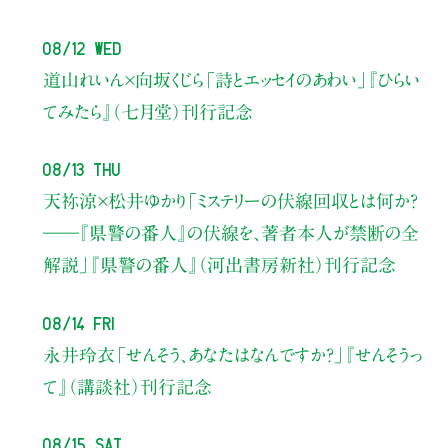
08/12 Wed
道山れいん×向坂くじら
「詩とエッセイのあわい」
『ひらい
てみたら』（七月堂）刊行記念
08/13 Thu
天祢涼×松井ゆかり
「ミステリーの伏線回収とは何か？
――『県警の番人』の伏線を、著者本人が禁断の全
解説」
『県警の番人』（河出書房新社）刊行記念
08/14 Fri
永井玲衣
「せんそう、あなたはなんですか？」
『せんそうっ
て』（講談社）刊行記念
08/15 Sat