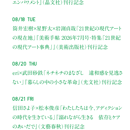
エンパワメント』（晶文社）刊行記念
08/18 Tue
筒井宏樹×星野太×岩渕貞哉
「21世紀の現代アート
の現在地」
『美術手帖 2026年7月号・
特集「21世紀
の現代アート事典」』（美術出版社）刊行記念
08/20 Thu
eri×武田砂鉄
「ネチネチのまなざし 違和感を見逃さ
ない」
『暮らしの中の小さな革命』（光文社）刊行記念
08/21 Fri
信田さよ子×松本俊彦
「わたしたちは今、アディクション
の時代を生きている」
『溺れながら生きる 依存とケア
のあいだで』（文藝春秋）刊行記念