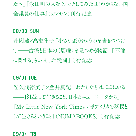
たへ」
『永田町の人をウォッチしてみた：よくわからない国
会議員の仕事』（カンゼン）刊行記念
08/30 Sun
許俐葳×高瀬隼子
「小さな歪（ゆが）みを書きつづけ
て――
台湾と日本の〈周縁〉を見つめる物語」
『不倫
に関する、ちょっとした疑問』刊行記念
09/01 Tue
佐久間裕美子×金井真紀 「わたしたちは、ここにいる
——移民として生きること、日本とニューヨークから」
『My Little New York Times いまアメリカで移民と
して生きるということ』（NUMABOOKS）刊行記念
09/04 Fri