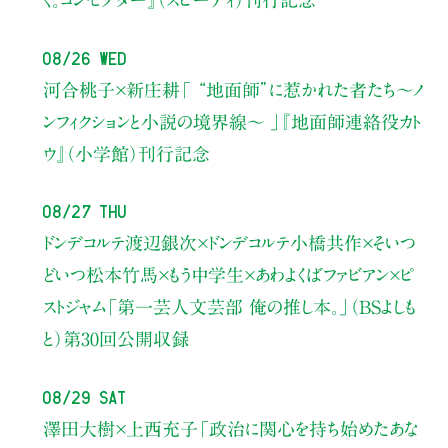
く。コンセプター』（スピーディ）刊行記念
08/26 Wed
河合桃子×新庄耕
「 “地面師”に惹かれた者たち〜ノ
ンフィクションと小説の境界線〜 」
『地面師連絡役カト
ウ』（小学館）刊行記念
08/27 Thu
ドンデコルテ渡辺銀次×ドンデコルテ小橋共作×そいつ
どいつ松本竹馬×もう中学生×あわよくばファビアン×ピ
ストジャム
「第一芸人文芸部 俺の推し本。」（BSよしも
と）
第30回公開収録
08/29 Sat
澤田大樹×上西充子
「政治に関心を持ち始めたあな