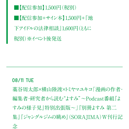
■【配信参加】1,500円（税別）
■【配信参加＋サイン本】1,500円＋『地
下アイドルの法律相談』1,600円（ともに
税別）※イベント後発送
08/11 Tue
藁谷周太郎×横山陸渡×トミヤマユキコ
「漫画の作者・
編集者・研究者から読む“よすみ”
〜Podcast番組『よ
すみの様子見』特別出張版〜」
『別冊よすみ 第二
集』『ジャングルジムの眺め』（SORAJIMA）W刊行記
念