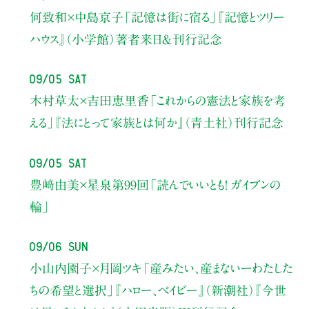
何致和×中島京子
「記憶は街に宿る」
『記憶とツリー
ハウス』（小学館）著者来日＆刊行記念
09/05 Sat
木村草太×吉田恵里香
「これからの憲法と家族を考
える」
『法にとって家族とは何か』（青土社）刊行記念
09/05 Sat
豊﨑由美×星泉
第99回「読んでいいとも！ ガイブンの
輪」
09/06 Sun
小山内園子×月岡ツキ
「産みたい、産まないーわたした
ちの希望と選択」
『ハロー、ベイビー』（新潮社）
『今世