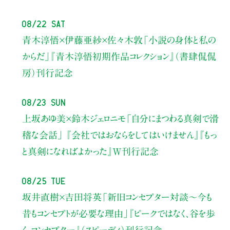
08/22 Sat
青木淳悟×伊藤亜紗×佐々木敦
「小説の身体と私の
からだ」
『青木淳悟初期作品コレクション』（書肆侃侃
房）刊行記念
08/23 Sun
上坂あゆ美×鈴木ジェロニモ
「自分にまつわる真剣で滑
稽な会話」
『会社ではおならをしてはいけません』『もっ
と真剣になればよかった』W刊行記念
08/25 Tue
坂井直樹×吉田将英
「新旧コンセプター対談～今も
昔もコンセプトが必要な理由」
『ピークではなく、谷を歩