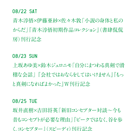
08/22 Sat
青木淳悟×伊藤亜紗×佐々木敦
「小説の身体と私の
からだ」
『青木淳悟初期作品コレクション』（書肆侃侃
房）刊行記念
08/23 Sun
上坂あゆ美×鈴木ジェロニモ
「自分にまつわる真剣で滑
稽な会話」
『会社ではおならをしてはいけません』『もっ
と真剣になればよかった』W刊行記念
08/25 Tue
坂井直樹×吉田将英
「新旧コンセプター対談～今も
昔もコンセプトが必要な理由」
『ピークではなく、谷を歩
く。コンセプター』（スピーディ）刊行記念