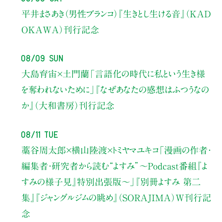
平井まさあき（男性ブランコ）
『生きとし生ける音』（KAD
OKAWA）刊行記念
08/09 Sun
大島育宙×土門蘭
「言語化の時代に私という生き様
を奪われないために」
『なぜあなたの感想はふつうなの
か』（大和書房）刊行記念
08/11 Tue
藁谷周太郎×横山陸渡×トミヤマユキコ
「漫画の作者・
編集者・研究者から読む“よすみ”
〜Podcast番組『よ
すみの様子見』特別出張版〜」
『別冊よすみ 第二
集』『ジャングルジムの眺め』（SORAJIMA）W刊行記
念