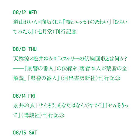
08/12 Wed
道山れいん×向坂くじら
「詩とエッセイのあわい」
『ひらい
てみたら』（七月堂）刊行記念
08/13 Thu
天祢涼×松井ゆかり
「ミステリーの伏線回収とは何か？
――『県警の番人』の伏線を、著者本人が禁断の全
解説」
『県警の番人』（河出書房新社）刊行記念
08/14 Fri
永井玲衣
「せんそう、あなたはなんですか？」
『せんそうっ
て』（講談社）刊行記念
08/15 Sat