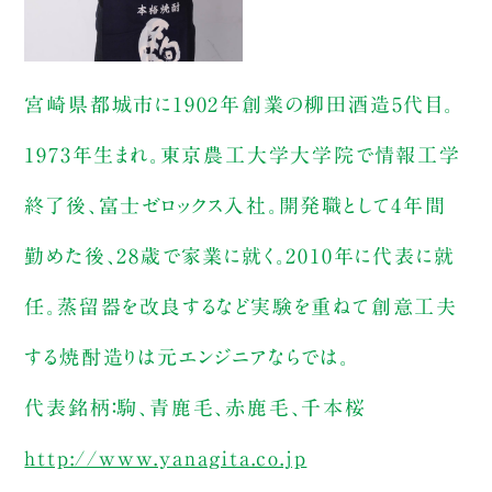
宮崎県都城市に1902年創業の柳田酒造5代目。
1973年生まれ。東京農工大学大学院で情報工学
終了後、富士ゼロックス入社。開発職として4年間
勤めた後、28歳で家業に就く。2010年に代表に就
任。蒸留器を改良するなど実験を重ねて創意工夫
する焼酎造りは元エンジニアならでは。
代表銘柄：駒、青鹿毛、赤鹿毛、千本桜
http://www.yanagita.co.jp