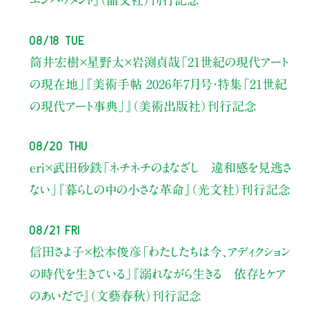
エンパワメント』（晶文社）刊行記念
08/18 Tue
筒井宏樹×星野太×岩渕貞哉
「21世紀の現代アート
の現在地」
『美術手帖 2026年7月号・
特集「21世紀
の現代アート事典」』（美術出版社）刊行記念
08/20 Thu
eri×武田砂鉄
「ネチネチのまなざし 違和感を見逃さ
ない」
『暮らしの中の小さな革命』（光文社）刊行記念
08/21 Fri
信田さよ子×松本俊彦
「わたしたちは今、アディクション
の時代を生きている」
『溺れながら生きる 依存とケア
のあいだで』（文藝春秋）刊行記念