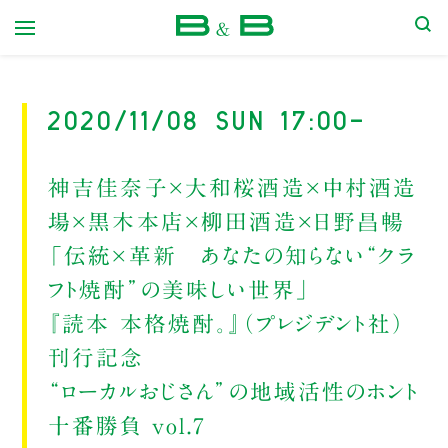
本屋 B&B
2020/11/08 Sun 17:00-
神吉佳奈子×大和桜酒造×中村酒造
場×黒木本店×柳田酒造×日野昌暢
「伝統×革新 あなたの知らない“クラ
フト焼酎”の美味しい世界」
『読本 本格焼酎。』（プレジデント社）
刊行記念
“ローカルおじさん”の地域活性のホント
十番勝負 vol.7