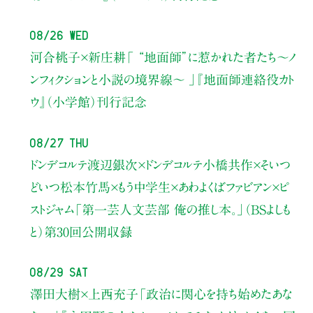
08/26 Wed
河合桃子×新庄耕
「 “地面師”に惹かれた者たち〜ノ
ンフィクションと小説の境界線〜 」
『地面師連絡役カト
ウ』（小学館）刊行記念
08/27 Thu
ドンデコルテ渡辺銀次×ドンデコルテ小橋共作×そいつ
どいつ松本竹馬×もう中学生×あわよくばファビアン×ピ
ストジャム
「第一芸人文芸部 俺の推し本。」（BSよしも
と）
第30回公開収録
08/29 Sat
澤田大樹×上西充子
「政治に関心を持ち始めたあな