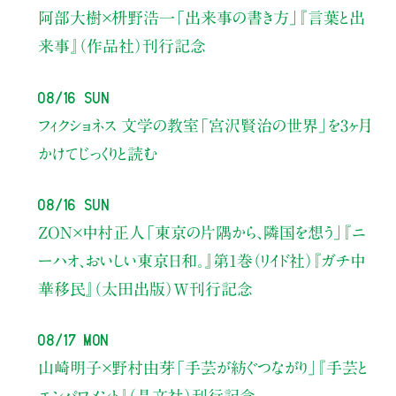
阿部大樹×枡野浩一
「出来事の書き方」
『言葉と出
来事』（作品社）刊行記念
08/16 Sun
フィクショネス 文学の教室
「宮沢賢治の世界」を3ヶ月
かけてじっくりと読む
08/16 Sun
ZON×中村正人
「東京の片隅から、隣国を想う」
『ニ
ーハオ、おいしい東京日和。』第1巻（リイド社）
『ガチ中
華移民』（太田出版）W刊行記念
08/17 Mon
山崎明子×野村由芽
「手芸が紡ぐつながり」
『手芸と