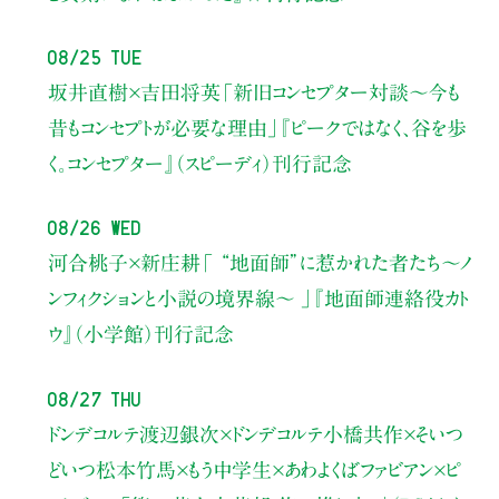
08/25 Tue
坂井直樹×吉田将英
「新旧コンセプター対談～今も
昔もコンセプトが必要な理由」
『ピークではなく、谷を歩
く。コンセプター』（スピーディ）刊行記念
08/26 Wed
河合桃子×新庄耕
「 “地面師”に惹かれた者たち〜ノ
ンフィクションと小説の境界線〜 」
『地面師連絡役カト
ウ』（小学館）刊行記念
08/27 Thu
ドンデコルテ渡辺銀次×ドンデコルテ小橋共作×そいつ
どいつ松本竹馬×もう中学生×あわよくばファビアン×ピ