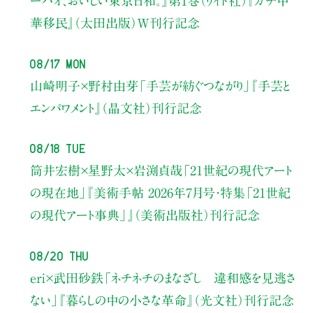
ーハオ、おいしい東京日和。』第1巻（リイド社）
『ガチ中
華移民』（太田出版）W刊行記念
08/17 Mon
山崎明子×野村由芽
「手芸が紡ぐつながり」
『手芸と
エンパワメント』（晶文社）刊行記念
08/18 Tue
筒井宏樹×星野太×岩渕貞哉
「21世紀の現代アート
の現在地」
『美術手帖 2026年7月号・
特集「21世紀
の現代アート事典」』（美術出版社）刊行記念
08/20 Thu
eri×武田砂鉄
「ネチネチのまなざし 違和感を見逃さ
ない」
『暮らしの中の小さな革命』（光文社）刊行記念