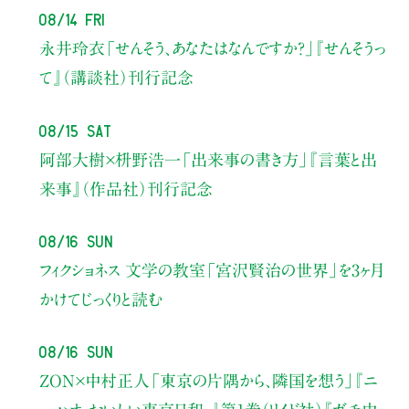
08/14 Fri
永井玲衣
「せんそう、あなたはなんですか？」
『せんそうっ
て』（講談社）刊行記念
08/15 Sat
阿部大樹×枡野浩一
「出来事の書き方」
『言葉と出
来事』（作品社）刊行記念
08/16 Sun
フィクショネス 文学の教室
「宮沢賢治の世界」を3ヶ月
かけてじっくりと読む
08/16 Sun
ZON×中村正人
「東京の片隅から、隣国を想う」
『ニ