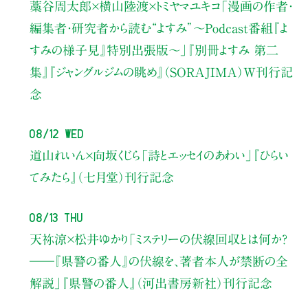
藁谷周太郎×横山陸渡×トミヤマユキコ
「漫画の作者・
編集者・研究者から読む“よすみ”
〜Podcast番組『よ
すみの様子見』特別出張版〜」
『別冊よすみ 第二
集』『ジャングルジムの眺め』（SORAJIMA）W刊行記
念
08/12 Wed
道山れいん×向坂くじら
「詩とエッセイのあわい」
『ひらい
てみたら』（七月堂）刊行記念
08/13 Thu
天祢涼×松井ゆかり
「ミステリーの伏線回収とは何か？
――『県警の番人』の伏線を、著者本人が禁断の全
解説」
『県警の番人』（河出書房新社）刊行記念