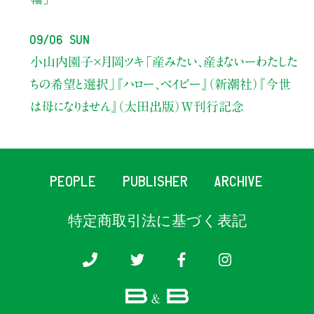
09/06 Sun
小山内園子×月岡ツキ
「産みたい、産まないーわたした
ちの希望と選択」
『ハロー、ベイビー』（新潮社）
『今世
は母になりません』（太田出版）W刊行記念
PEOPLE
PUBLISHER
ARCHIVE
特定商取引法に基づく表記