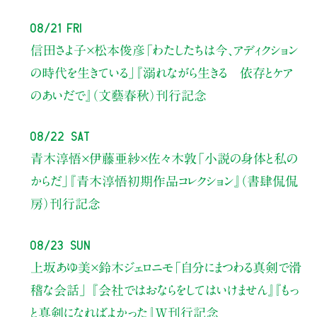
08/21 Fri
信田さよ子×松本俊彦
「わたしたちは今、アディクション
の時代を生きている」
『溺れながら生きる 依存とケア
のあいだで』（文藝春秋）刊行記念
08/22 Sat
青木淳悟×伊藤亜紗×佐々木敦
「小説の身体と私の
からだ」
『青木淳悟初期作品コレクション』（書肆侃侃
房）刊行記念
08/23 Sun
上坂あゆ美×鈴木ジェロニモ
「自分にまつわる真剣で滑
稽な会話」
『会社ではおならをしてはいけません』『もっ
と真剣になればよかった』W刊行記念