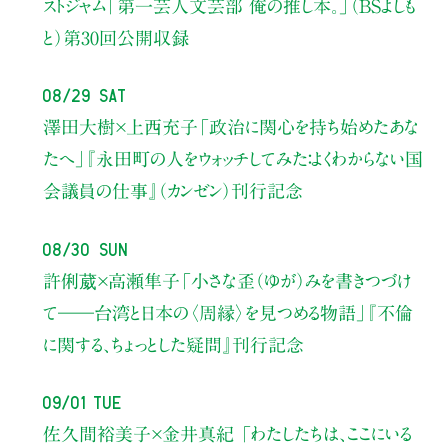
ストジャム
「第一芸人文芸部 俺の推し本。」（BSよしも
と）
第30回公開収録
08/29 Sat
澤田大樹×上西充子
「政治に関心を持ち始めたあな
たへ」
『永田町の人をウォッチしてみた：よくわからない国
会議員の仕事』（カンゼン）刊行記念
08/30 Sun
許俐葳×高瀬隼子
「小さな歪（ゆが）みを書きつづけ
て――
台湾と日本の〈周縁〉を見つめる物語」
『不倫
に関する、ちょっとした疑問』刊行記念
09/01 Tue
佐久間裕美子×金井真紀 「わたしたちは、ここにいる