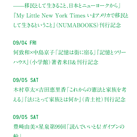
——移民として生きること、日本とニューヨークから」
『My Little New York Times いまアメリカで移民と
して生きるということ』（NUMABOOKS）刊行記念
09/04 Fri
何致和×中島京子
「記憶は街に宿る」
『記憶とツリー
ハウス』（小学館）著者来日＆刊行記念
09/05 Sat
木村草太×吉田恵里香
「これからの憲法と家族を考
える」
『法にとって家族とは何か』（青土社）刊行記念
09/05 Sat
豊﨑由美×星泉
第99回「読んでいいとも！ ガイブンの
輪」