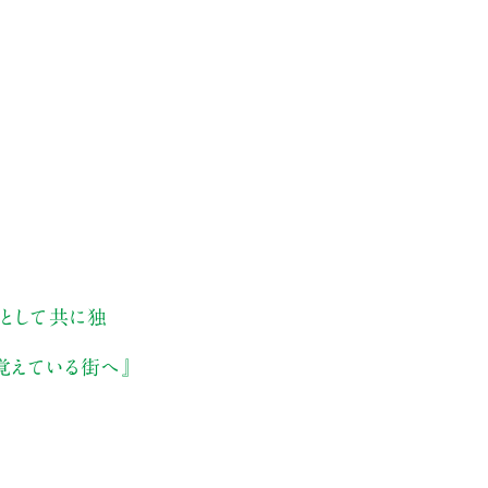
ouとして共に独
覚えている街へ』