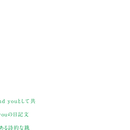
d youとして共
youの日記文
にある詩的な跳