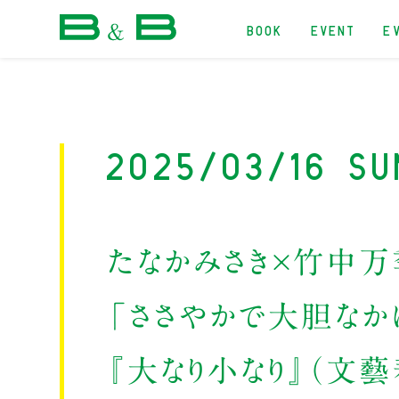
BOOK
EVENT
E
本屋 B&B
2025/03/16 Su
たなかみさき×竹中
「ささやかで大胆なか
『大なり小なり』（文