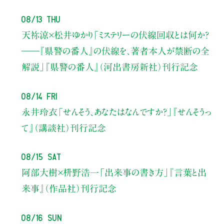
08/13 Thu
天祢涼×松井ゆかり
「ミステリーの伏線回収とは何か？
――『県警の番人』の伏線を、著者本人が禁断の全
解説」
『県警の番人』（河出書房新社）刊行記念
08/14 Fri
永井玲衣
「せんそう、あなたはなんですか？」
『せんそうっ
て』（講談社）刊行記念
08/15 Sat
阿部大樹×枡野浩一
「出来事の書き方」
『言葉と出
来事』（作品社）刊行記念
08/16 Sun