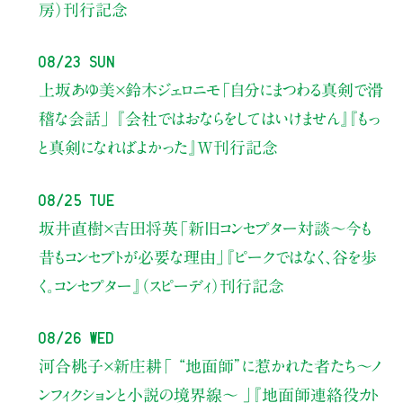
房）刊行記念
08/23 Sun
上坂あゆ美×鈴木ジェロニモ
「自分にまつわる真剣で滑
稽な会話」
『会社ではおならをしてはいけません』『もっ
と真剣になればよかった』W刊行記念
08/25 Tue
坂井直樹×吉田将英
「新旧コンセプター対談～今も
昔もコンセプトが必要な理由」
『ピークではなく、谷を歩
く。コンセプター』（スピーディ）刊行記念
08/26 Wed
河合桃子×新庄耕
「 “地面師”に惹かれた者たち〜ノ
ンフィクションと小説の境界線〜 」
『地面師連絡役カト