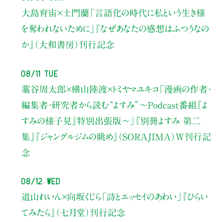
大島育宙×土門蘭
「言語化の時代に私という生き様
を奪われないために」
『なぜあなたの感想はふつうなの
か』（大和書房）刊行記念
08/11 Tue
藁谷周太郎×横山陸渡×トミヤマユキコ
「漫画の作者・
編集者・研究者から読む“よすみ”
〜Podcast番組『よ
すみの様子見』特別出張版〜」
『別冊よすみ 第二
集』『ジャングルジムの眺め』（SORAJIMA）W刊行記
念
08/12 Wed
道山れいん×向坂くじら
「詩とエッセイのあわい」
『ひらい
てみたら』（七月堂）刊行記念