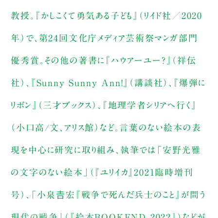
教授。『かしこくて勇気ある子ども』（リイド社／2020
年）で、第24回文化庁メディア芸術祭マンガ部門
優秀賞。その他の著書に『ハウアーユー？』（祥伝
社）、『Sunny Sunny Ann!』（講談社）、『爆弾に
リボン』（三才ブックス）、『地理学者シリアへ行く』
（小口高/文、アリス館）など。言葉のない絵本の表
現を中心に研究に取り組み、執筆では「安野光雅
の文字のない絵本」（『ユリイカ』2021臨時増刊
号）、「小泉𠮷宏『戦争で死んだ兵士のこと』が問う
現代の戦争」（『絵本BOOKEND 2022』）などが