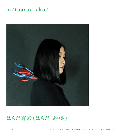
m/toaruarako/
はらだ有彩（はらだ・ありさ）