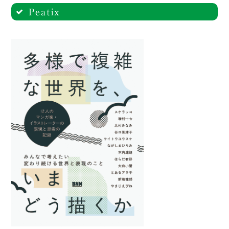
Peatix
購入ページへ
購入ページへ
【来店参加（数量限定・1ドリンク付
き）】2,750円（税込）
すべてのチケット販売
購入ページへ
【配信参加】1,650円（税込）
購入ページへ
【登壇者3名サイン入り書籍つき配信
参加】1,650円（税込）＋書籍『多様
で複雑な世界を、いまどう描くか』2,42
0円（税込）※イベント後発送