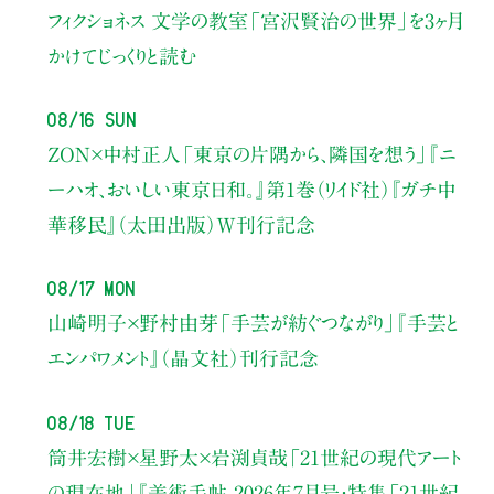
フィクショネス 文学の教室
「宮沢賢治の世界」を3ヶ月
かけてじっくりと読む
08/16 Sun
ZON×中村正人
「東京の片隅から、隣国を想う」
『ニ
ーハオ、おいしい東京日和。』第1巻（リイド社）
『ガチ中
華移民』（太田出版）W刊行記念
08/17 Mon
山崎明子×野村由芽
「手芸が紡ぐつながり」
『手芸と
エンパワメント』（晶文社）刊行記念
08/18 Tue
筒井宏樹×星野太×岩渕貞哉
「21世紀の現代アート
の現在地」
『美術手帖 2026年7月号・
特集「21世紀