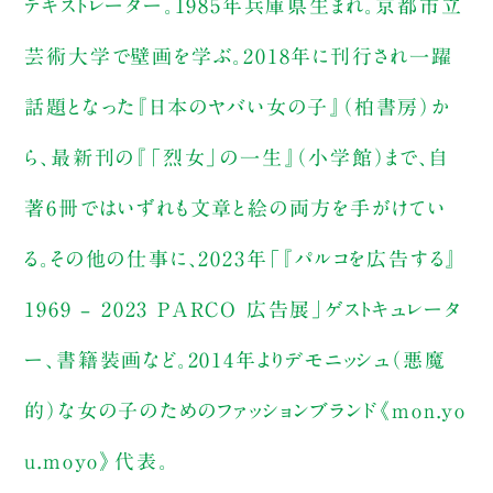
テキストレーター。1985年兵庫県⽣まれ。京都市⽴
芸術⼤学で壁画を学ぶ。2018年に刊⾏され⼀躍
話題となった『⽇本のヤバい⼥の⼦』（柏書房）か
ら、最新刊の『「烈女」の一生』（小学館）まで、自
著6冊ではいずれも⽂章と絵の両⽅を⼿がけてい
る。その他の仕事に、2023年「『パルコを広告する』
1969 – 2023 PARCO 広告展」ゲストキュレータ
ー、書籍装画など。2014年よりデモニッシュ（悪魔
的）な⼥の⼦のためのファッションブランド《mon.yo
u.moyo》代表。