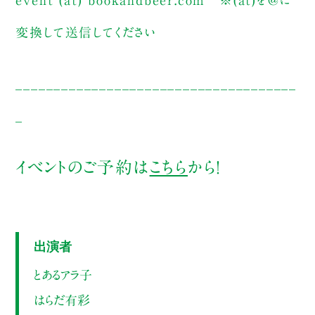
event (at) bookandbeer.com
※(at)を@に
変換して送信してください
_____________________________________
_
イベントのご予約は
こちら
から！
出演者
とあるアラ子
はらだ有彩