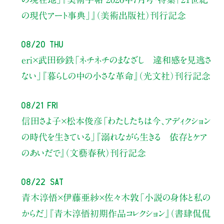
の現代アート事典」』（美術出版社）刊行記念
08/20 Thu
eri×武田砂鉄
「ネチネチのまなざし 違和感を見逃さ
ない」
『暮らしの中の小さな革命』（光文社）刊行記念
08/21 Fri
信田さよ子×松本俊彦
「わたしたちは今、アディクション
の時代を生きている」
『溺れながら生きる 依存とケア
のあいだで』（文藝春秋）刊行記念
08/22 Sat
青木淳悟×伊藤亜紗×佐々木敦
「小説の身体と私の
からだ」
『青木淳悟初期作品コレクション』（書肆侃侃