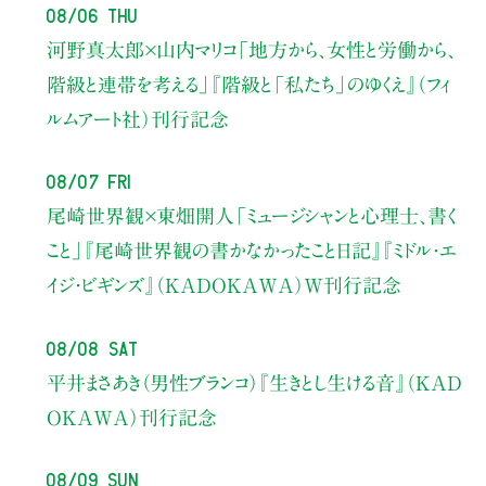
08/06 Thu
河野真太郎×山内マリコ
「地方から、女性と労働から、
階級と連帯を考える」
『階級と「私たち」のゆくえ』（フィ
ルムアート社）刊行記念
08/07 Fri
尾崎世界観×東畑開人
「ミュージシャンと心理士、書く
こと」
『尾崎世界観の書かなかったこと日記』『ミドル・エ
イジ・ビギンズ』（KADOKAWA）W刊行記念
08/08 Sat
平井まさあき（男性ブランコ）
『生きとし生ける音』（KAD
OKAWA）刊行記念
08/09 Sun