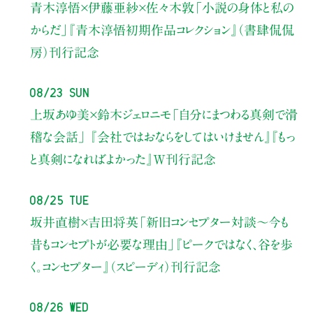
青木淳悟×伊藤亜紗×佐々木敦
「小説の身体と私の
からだ」
『青木淳悟初期作品コレクション』（書肆侃侃
房）刊行記念
08/23 Sun
上坂あゆ美×鈴木ジェロニモ
「自分にまつわる真剣で滑
稽な会話」
『会社ではおならをしてはいけません』『もっ
と真剣になればよかった』W刊行記念
08/25 Tue
坂井直樹×吉田将英
「新旧コンセプター対談～今も
昔もコンセプトが必要な理由」
『ピークではなく、谷を歩
く。コンセプター』（スピーディ）刊行記念
08/26 Wed