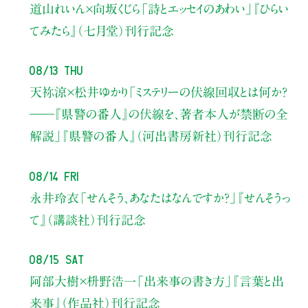
道山れいん×向坂くじら
「詩とエッセイのあわい」
『ひらい
てみたら』（七月堂）刊行記念
08/13 Thu
天祢涼×松井ゆかり
「ミステリーの伏線回収とは何か？
――『県警の番人』の伏線を、著者本人が禁断の全
解説」
『県警の番人』（河出書房新社）刊行記念
08/14 Fri
永井玲衣
「せんそう、あなたはなんですか？」
『せんそうっ
て』（講談社）刊行記念
08/15 Sat
阿部大樹×枡野浩一
「出来事の書き方」
『言葉と出
来事』（作品社）刊行記念