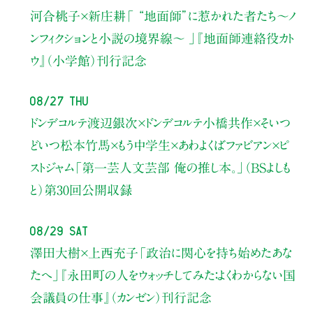
河合桃子×新庄耕
「 “地面師”に惹かれた者たち〜ノ
ンフィクションと小説の境界線〜 」
『地面師連絡役カト
ウ』（小学館）刊行記念
08/27 Thu
ドンデコルテ渡辺銀次×ドンデコルテ小橋共作×そいつ
どいつ松本竹馬×もう中学生×あわよくばファビアン×ピ
ストジャム
「第一芸人文芸部 俺の推し本。」（BSよしも
と）
第30回公開収録
08/29 Sat
澤田大樹×上西充子
「政治に関心を持ち始めたあな
たへ」
『永田町の人をウォッチしてみた：よくわからない国
会議員の仕事』（カンゼン）刊行記念