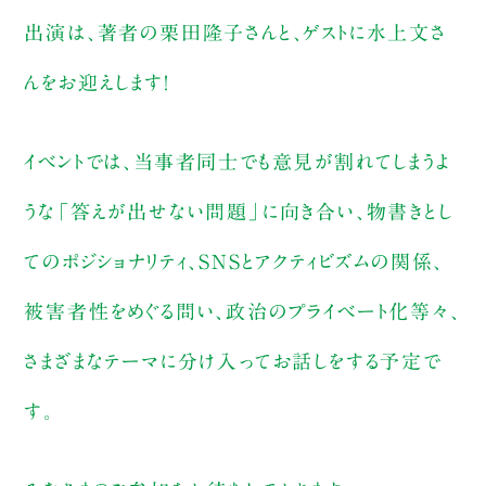
購入ページへ
出演は、著者の栗田隆子さんと、ゲストに水上文さ
【サイン入り書籍『ぼそぼそ声のフェミ
んをお迎えします！
ニズム 増補新版』つき配信参加】
イベントでは、当事者同士でも意見が割れてしまうよ
購入ページへ
うな「答えが出せない問題」に向き合い、物書きとし
【サイン入り書籍『暗中模索のフェミニ
てのポジショナリティ、SNSとアクティビズムの関係、
ズム』『ぼそぼそ声のフェミニズム 増
補新版』つき配信参加】
被害者性をめぐる問い、政治のプライベート化等々、
さまざまなテーマに分け入ってお話しをする予定で
す。