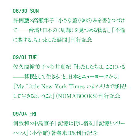
08/30 Sun
許俐葳×高瀬隼子
「小さな歪（ゆが）みを書きつづけ
て――
台湾と日本の〈周縁〉を見つめる物語」
『不倫
に関する、ちょっとした疑問』刊行記念
09/01 Tue
佐久間裕美子×金井真紀 「わたしたちは、ここにいる
——移民として生きること、日本とニューヨークから」
『My Little New York Times いまアメリカで移民と
して生きるということ』（NUMABOOKS）刊行記念
09/04 Fri
何致和×中島京子
「記憶は街に宿る」
『記憶とツリー
ハウス』（小学館）著者来日＆刊行記念