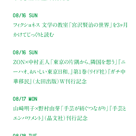
08/16 Sun
フィクショネス 文学の教室
「宮沢賢治の世界」を3ヶ月
かけてじっくりと読む
08/16 Sun
ZON×中村正人
「東京の片隅から、隣国を想う」
『ニ
ーハオ、おいしい東京日和。』第1巻（リイド社）
『ガチ中
華移民』（太田出版）W刊行記念
08/17 Mon
山崎明子×野村由芽
「手芸が紡ぐつながり」
『手芸と
エンパワメント』（晶文社）刊行記念
08/18 Tue