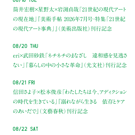
筒井宏樹×星野太×岩渕貞哉
「21世紀の現代アート
の現在地」
『美術手帖 2026年7月号・
特集「21世紀
の現代アート事典」』（美術出版社）刊行記念
08/20 Thu
eri×武田砂鉄
「ネチネチのまなざし 違和感を見逃さ
ない」
『暮らしの中の小さな革命』（光文社）刊行記念
08/21 Fri
信田さよ子×松本俊彦
「わたしたちは今、アディクション
の時代を生きている」
『溺れながら生きる 依存とケア
のあいだで』（文藝春秋）刊行記念
08/22 Sat