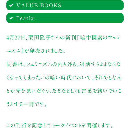
VALUE BOOKS
Peatix
購入ページへ
購入ページへ
【来店参加（1ドリンク付き）】
4月27日、栗田隆子さんの新刊『暗中模索のフェミ
全てのチケット販売
ニズム』が発売されました。
購入ページへ
同書は、フェミニズムの内も外も、対話すらままならな
【配信参加】
くなってしまったこの暗い時代において、それでもなん
とか光を見いだそう、たどたどしくも言葉を紡いでいこ
購入ページへ
うとする一冊です。
【サイン入り書籍『暗中模索のフェミニ
ズム』つき配信参加】
この刊行を記念してトークイベントを開催します。