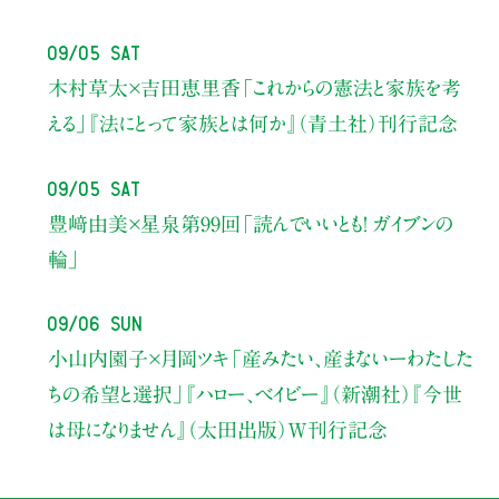
09/05 Sat
木村草太×吉田恵里香
「これからの憲法と家族を考
える」
『法にとって家族とは何か』（青土社）刊行記念
09/05 Sat
豊﨑由美×星泉
第99回「読んでいいとも！ ガイブンの
輪」
09/06 Sun
小山内園子×月岡ツキ
「産みたい、産まないーわたした
ちの希望と選択」
『ハロー、ベイビー』（新潮社）
『今世
は母になりません』（太田出版）W刊行記念