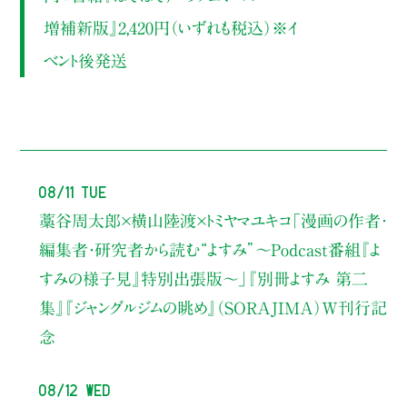
増補新版』2,420円（いずれも税込）※イ
ベント後発送
08/11 Tue
藁谷周太郎×横山陸渡×トミヤマユキコ
「漫画の作者・
編集者・研究者から読む“よすみ”
〜Podcast番組『よ
すみの様子見』特別出張版〜」
『別冊よすみ 第二
集』『ジャングルジムの眺め』（SORAJIMA）W刊行記
念
08/12 Wed