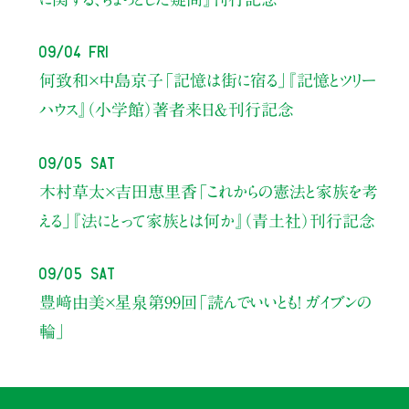
09/04 Fri
何致和×中島京子
「記憶は街に宿る」
『記憶とツリー
ハウス』（小学館）著者来日＆刊行記念
09/05 Sat
木村草太×吉田恵里香
「これからの憲法と家族を考
える」
『法にとって家族とは何か』（青土社）刊行記念
09/05 Sat
豊﨑由美×星泉
第99回「読んでいいとも！ ガイブンの
輪」