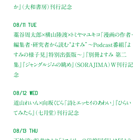
か』（大和書房）刊行記念
08/11 Tue
藁谷周太郎×横山陸渡×トミヤマユキコ
「漫画の作者・
編集者・研究者から読む“よすみ”
〜Podcast番組『よ
すみの様子見』特別出張版〜」
『別冊よすみ 第二
集』『ジャングルジムの眺め』（SORAJIMA）W刊行記
念
08/12 Wed
道山れいん×向坂くじら
「詩とエッセイのあわい」
『ひらい
てみたら』（七月堂）刊行記念
08/13 Thu