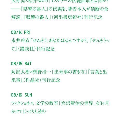
天祢涼×松井ゆかり
「ミステリーの伏線回収とは何か？
――『県警の番人』の伏線を、著者本人が禁断の全
解説」
『県警の番人』（河出書房新社）刊行記念
08/14 Fri
永井玲衣
「せんそう、あなたはなんですか？」
『せんそうっ
て』（講談社）刊行記念
08/15 Sat
阿部大樹×枡野浩一
「出来事の書き方」
『言葉と出
来事』（作品社）刊行記念
08/16 Sun
フィクショネス 文学の教室
「宮沢賢治の世界」を3ヶ月
かけてじっくりと読む