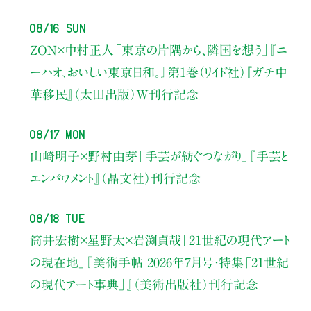
08/16 Sun
ZON×中村正人
「東京の片隅から、隣国を想う」
『ニ
ーハオ、おいしい東京日和。』第1巻（リイド社）
『ガチ中
華移民』（太田出版）W刊行記念
08/17 Mon
山崎明子×野村由芽
「手芸が紡ぐつながり」
『手芸と
エンパワメント』（晶文社）刊行記念
08/18 Tue
筒井宏樹×星野太×岩渕貞哉
「21世紀の現代アート
の現在地」
『美術手帖 2026年7月号・
特集「21世紀
の現代アート事典」』（美術出版社）刊行記念