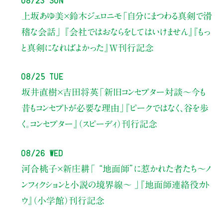
上坂あゆ美×鈴木ジェロニモ
「自分にまつわる真剣で滑
稽な会話」
『会社ではおならをしてはいけません』『もっ
と真剣になればよかった』W刊行記念
08/25 Tue
坂井直樹×吉田将英
「新旧コンセプター対談～今も
昔もコンセプトが必要な理由」
『ピークではなく、谷を歩
く。コンセプター』（スピーディ）刊行記念
08/26 Wed
河合桃子×新庄耕
「 “地面師”に惹かれた者たち〜ノ
ンフィクションと小説の境界線〜 」
『地面師連絡役カト
ウ』（小学館）刊行記念