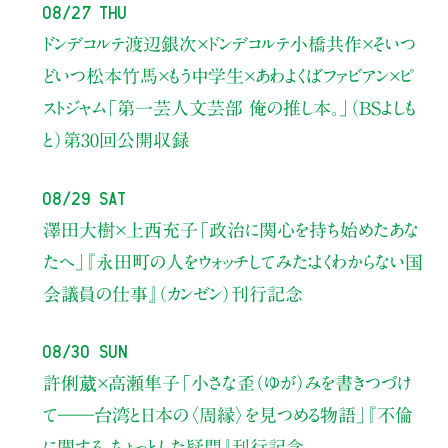
08/27 Thu
ドンデコルテ渡辺銀次×ドンデコルテ小橋共作×そいつ
どいつ松本竹馬×もう中学生×あわよくばファビアン×ピ
ストジャム
「第一芸人文芸部 俺の推し本。」（BSよしも
と）
第30回公開収録
08/29 Sat
澤田大樹×上西充子
「政治に関心を持ち始めたあな
たへ」
『永田町の人をウォッチしてみた：よくわからない国
会議員の仕事』（カンゼン）刊行記念
08/30 Sun
許俐葳×高瀬隼子
「小さな歪（ゆが）みを書きつづけ
て――
台湾と日本の〈周縁〉を見つめる物語」
『不倫
に関する、ちょっとした疑問』刊行記念