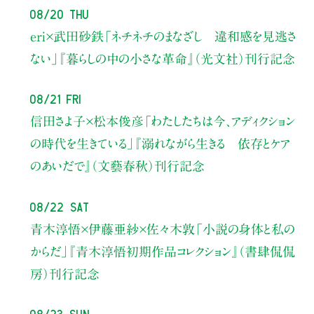
08/20 Thu
eri×武田砂鉄
「ネチネチのまなざし 違和感を見逃さ
ない」
『暮らしの中の小さな革命』（光文社）刊行記念
08/21 Fri
信田さよ子×松本俊彦
「わたしたちは今、アディクション
の時代を生きている」
『溺れながら生きる 依存とケア
のあいだで』（文藝春秋）刊行記念
08/22 Sat
青木淳悟×伊藤亜紗×佐々木敦
「小説の身体と私の
からだ」
『青木淳悟初期作品コレクション』（書肆侃侃
房）刊行記念
08/23 Sun