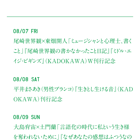
08/07 Fri
尾崎世界観×東畑開人
「ミュージシャンと心理士、書く
こと」
『尾崎世界観の書かなかったこと日記』『ミドル・エ
イジ・ビギンズ』（KADOKAWA）W刊行記念
08/08 Sat
平井まさあき（男性ブランコ）
『生きとし生ける音』（KAD
OKAWA）刊行記念
08/09 Sun
大島育宙×土門蘭
「言語化の時代に私という生き様
を奪われないために」
『なぜあなたの感想はふつうなの