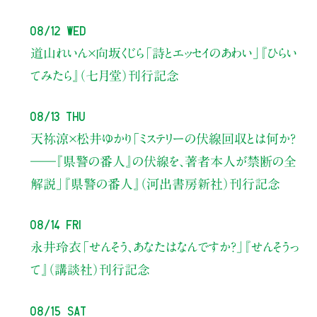
08/12 Wed
道山れいん×向坂くじら
「詩とエッセイのあわい」
『ひらい
てみたら』（七月堂）刊行記念
08/13 Thu
天祢涼×松井ゆかり
「ミステリーの伏線回収とは何か？
――『県警の番人』の伏線を、著者本人が禁断の全
解説」
『県警の番人』（河出書房新社）刊行記念
08/14 Fri
永井玲衣
「せんそう、あなたはなんですか？」
『せんそうっ
て』（講談社）刊行記念
08/15 Sat