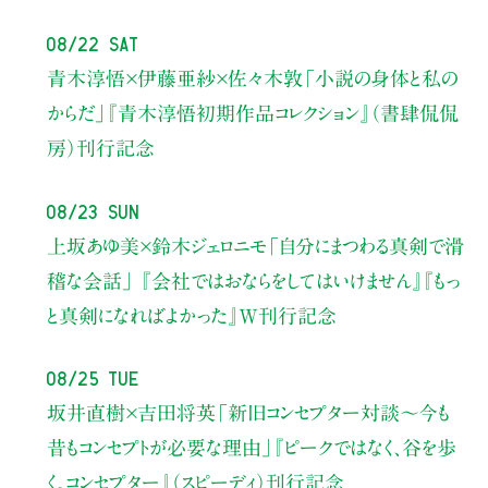
08/22 Sat
青木淳悟×伊藤亜紗×佐々木敦
「小説の身体と私の
からだ」
『青木淳悟初期作品コレクション』（書肆侃侃
房）刊行記念
08/23 Sun
上坂あゆ美×鈴木ジェロニモ
「自分にまつわる真剣で滑
稽な会話」
『会社ではおならをしてはいけません』『もっ
と真剣になればよかった』W刊行記念
08/25 Tue
坂井直樹×吉田将英
「新旧コンセプター対談～今も
昔もコンセプトが必要な理由」
『ピークではなく、谷を歩
く。コンセプター』（スピーディ）刊行記念