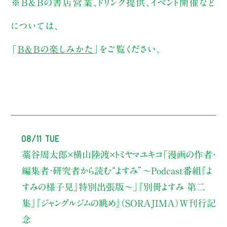
※B&Bの書店営業、ドリンク提供、イベント開催など
については、
「
B&Bの楽しみかた
」をご覧ください。
08/11 Tue
藁谷周太郎×横山陸渡×トミヤマユキコ
「漫画の作者・
編集者・研究者から読む“よすみ”
〜Podcast番組『よ
すみの様子見』特別出張版〜」
『別冊よすみ 第二
集』『ジャングルジムの眺め』（SORAJIMA）W刊行記
念