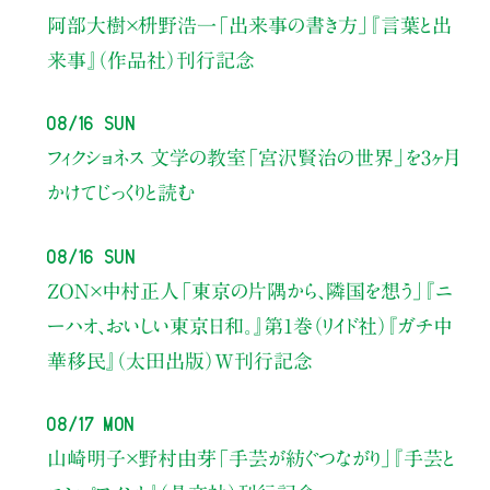
阿部大樹×枡野浩一
「出来事の書き方」
『言葉と出
来事』（作品社）刊行記念
08/16 Sun
フィクショネス 文学の教室
「宮沢賢治の世界」を3ヶ月
かけてじっくりと読む
08/16 Sun
ZON×中村正人
「東京の片隅から、隣国を想う」
『ニ
ーハオ、おいしい東京日和。』第1巻（リイド社）
『ガチ中
華移民』（太田出版）W刊行記念
08/17 Mon
山崎明子×野村由芽
「手芸が紡ぐつながり」
『手芸と