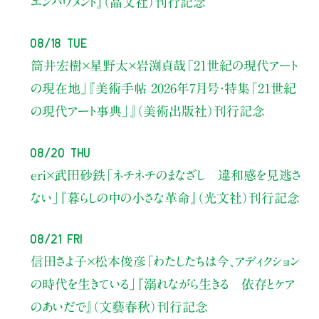
エンパワメント』（晶文社）刊行記念
08/18 Tue
筒井宏樹×星野太×岩渕貞哉
「21世紀の現代アート
の現在地」
『美術手帖 2026年7月号・
特集「21世紀
の現代アート事典」』（美術出版社）刊行記念
08/20 Thu
eri×武田砂鉄
「ネチネチのまなざし 違和感を見逃さ
ない」
『暮らしの中の小さな革命』（光文社）刊行記念
08/21 Fri
信田さよ子×松本俊彦
「わたしたちは今、アディクション
の時代を生きている」
『溺れながら生きる 依存とケア
のあいだで』（文藝春秋）刊行記念