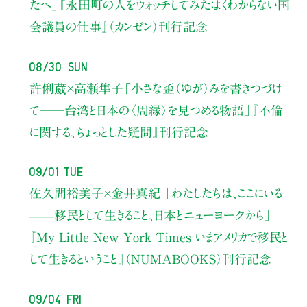
たへ」
『永田町の人をウォッチしてみた：よくわからない国
会議員の仕事』（カンゼン）刊行記念
08/30 Sun
許俐葳×高瀬隼子
「小さな歪（ゆが）みを書きつづけ
て――
台湾と日本の〈周縁〉を見つめる物語」
『不倫
に関する、ちょっとした疑問』刊行記念
09/01 Tue
佐久間裕美子×金井真紀 「わたしたちは、ここにいる
——移民として生きること、日本とニューヨークから」
『My Little New York Times いまアメリカで移民と
して生きるということ』（NUMABOOKS）刊行記念
09/04 Fri