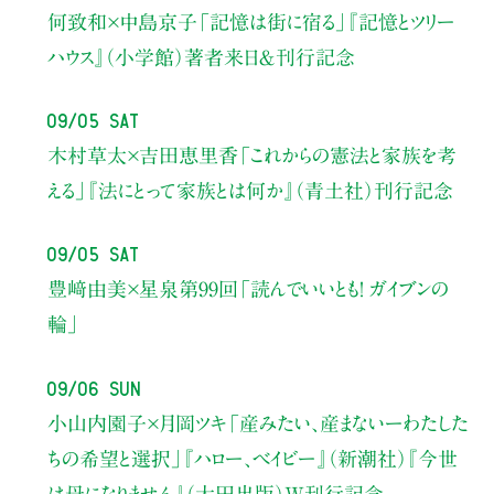
何致和×中島京子
「記憶は街に宿る」
『記憶とツリー
ハウス』（小学館）著者来日＆刊行記念
09/05 Sat
木村草太×吉田恵里香
「これからの憲法と家族を考
える」
『法にとって家族とは何か』（青土社）刊行記念
09/05 Sat
豊﨑由美×星泉
第99回「読んでいいとも！ ガイブンの
輪」
09/06 Sun
小山内園子×月岡ツキ
「産みたい、産まないーわたした
ちの希望と選択」
『ハロー、ベイビー』（新潮社）
『今世
は母になりません』（太田出版）W刊行記念