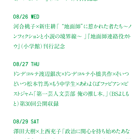
08/26 Wed
河合桃子×新庄耕
「 “地面師”に惹かれた者たち〜ノ
ンフィクションと小説の境界線〜 」
『地面師連絡役カト
ウ』（小学館）刊行記念
08/27 Thu
ドンデコルテ渡辺銀次×ドンデコルテ小橋共作×そいつ
どいつ松本竹馬×もう中学生×あわよくばファビアン×ピ
ストジャム
「第一芸人文芸部 俺の推し本。」（BSよしも
と）
第30回公開収録
08/29 Sat
澤田大樹×上西充子
「政治に関心を持ち始めたあな