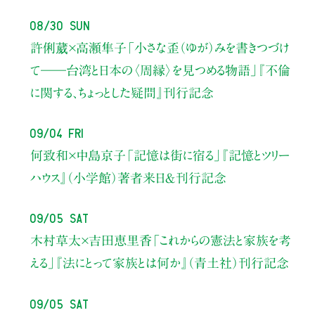
08/30 Sun
許俐葳×高瀬隼子
「小さな歪（ゆが）みを書きつづけ
て――
台湾と日本の〈周縁〉を見つめる物語」
『不倫
に関する、ちょっとした疑問』刊行記念
09/04 Fri
何致和×中島京子
「記憶は街に宿る」
『記憶とツリー
ハウス』（小学館）著者来日＆刊行記念
09/05 Sat
木村草太×吉田恵里香
「これからの憲法と家族を考
える」
『法にとって家族とは何か』（青土社）刊行記念
09/05 Sat