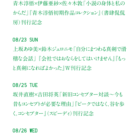
青木淳悟×伊藤亜紗×佐々木敦
「小説の身体と私の
からだ」
『青木淳悟初期作品コレクション』（書肆侃侃
房）刊行記念
08/23 Sun
上坂あゆ美×鈴木ジェロニモ
「自分にまつわる真剣で滑
稽な会話」
『会社ではおならをしてはいけません』『もっ
と真剣になればよかった』W刊行記念
08/25 Tue
坂井直樹×吉田将英
「新旧コンセプター対談～今も
昔もコンセプトが必要な理由」
『ピークではなく、谷を歩
く。コンセプター』（スピーディ）刊行記念
08/26 Wed