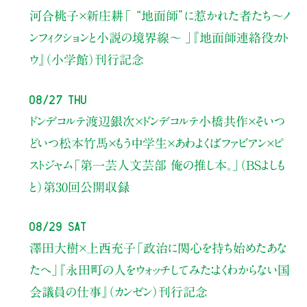
河合桃子×新庄耕
「 “地面師”に惹かれた者たち〜ノ
ンフィクションと小説の境界線〜 」
『地面師連絡役カト
ウ』（小学館）刊行記念
08/27 Thu
ドンデコルテ渡辺銀次×ドンデコルテ小橋共作×そいつ
どいつ松本竹馬×もう中学生×あわよくばファビアン×ピ
ストジャム
「第一芸人文芸部 俺の推し本。」（BSよしも
と）
第30回公開収録
08/29 Sat
澤田大樹×上西充子
「政治に関心を持ち始めたあな
たへ」
『永田町の人をウォッチしてみた：よくわからない国
会議員の仕事』（カンゼン）刊行記念