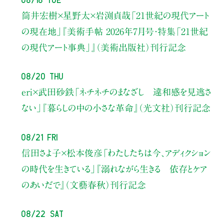
筒井宏樹×星野太×岩渕貞哉
「21世紀の現代アート
の現在地」
『美術手帖 2026年7月号・
特集「21世紀
の現代アート事典」』（美術出版社）刊行記念
08/20 Thu
eri×武田砂鉄
「ネチネチのまなざし 違和感を見逃さ
ない」
『暮らしの中の小さな革命』（光文社）刊行記念
08/21 Fri
信田さよ子×松本俊彦
「わたしたちは今、アディクション
の時代を生きている」
『溺れながら生きる 依存とケア
のあいだで』（文藝春秋）刊行記念
08/22 Sat