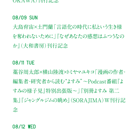
OKAWA）刊行記念
08/09 Sun
大島育宙×土門蘭
「言語化の時代に私という生き様
を奪われないために」
『なぜあなたの感想はふつうなの
か』（大和書房）刊行記念
08/11 Tue
藁谷周太郎×横山陸渡×トミヤマユキコ
「漫画の作者・
編集者・研究者から読む“よすみ”
〜Podcast番組『よ
すみの様子見』特別出張版〜」
『別冊よすみ 第二
集』『ジャングルジムの眺め』（SORAJIMA）W刊行記
念
08/12 Wed