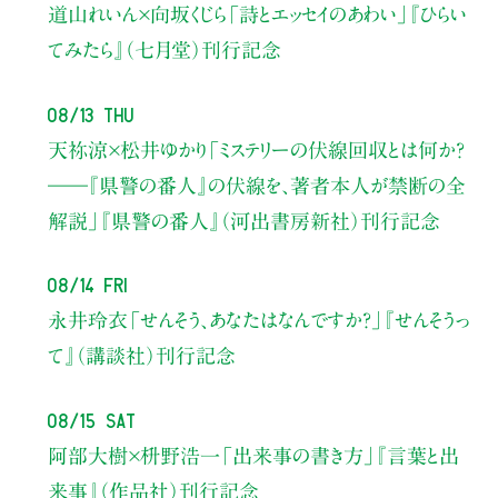
道山れいん×向坂くじら
「詩とエッセイのあわい」
『ひらい
てみたら』（七月堂）刊行記念
08/13 Thu
天祢涼×松井ゆかり
「ミステリーの伏線回収とは何か？
――『県警の番人』の伏線を、著者本人が禁断の全
解説」
『県警の番人』（河出書房新社）刊行記念
08/14 Fri
永井玲衣
「せんそう、あなたはなんですか？」
『せんそうっ
て』（講談社）刊行記念
08/15 Sat
阿部大樹×枡野浩一
「出来事の書き方」
『言葉と出
来事』（作品社）刊行記念