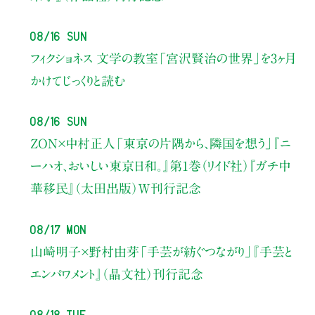
08/16 Sun
フィクショネス 文学の教室
「宮沢賢治の世界」を3ヶ月
かけてじっくりと読む
08/16 Sun
ZON×中村正人
「東京の片隅から、隣国を想う」
『ニ
ーハオ、おいしい東京日和。』第1巻（リイド社）
『ガチ中
華移民』（太田出版）W刊行記念
08/17 Mon
山崎明子×野村由芽
「手芸が紡ぐつながり」
『手芸と
エンパワメント』（晶文社）刊行記念
08/18 Tue