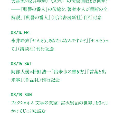
天祢涼×松井ゆかり
「ミステリーの伏線回収とは何か？
――『県警の番人』の伏線を、著者本人が禁断の全
解説」
『県警の番人』（河出書房新社）刊行記念
08/14 Fri
永井玲衣
「せんそう、あなたはなんですか？」
『せんそうっ
て』（講談社）刊行記念
08/15 Sat
阿部大樹×枡野浩一
「出来事の書き方」
『言葉と出
来事』（作品社）刊行記念
08/16 Sun
フィクショネス 文学の教室
「宮沢賢治の世界」を3ヶ月
かけてじっくりと読む