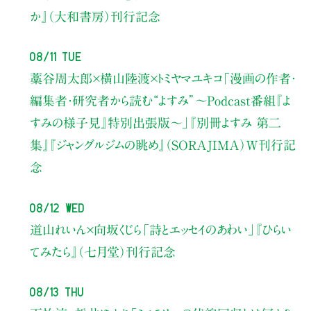
か』（大和書房）刊行記念
08/11 Tue
藁谷周太郎×横山陸渡×トミヤマユキコ
「漫画の作者・
編集者・研究者から読む“よすみ”
〜Podcast番組『よ
すみの様子見』特別出張版〜」
『別冊よすみ 第二
集』『ジャングルジムの眺め』（SORAJIMA）W刊行記
念
08/12 Wed
道山れいん×向坂くじら
「詩とエッセイのあわい」
『ひらい
てみたら』（七月堂）刊行記念
08/13 Thu