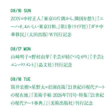
08/16 Sun
ZON×中村正人
「東京の片隅から、隣国を想う」
『ニ
ーハオ、おいしい東京日和。』第1巻（リイド社）
『ガチ中
華移民』（太田出版）W刊行記念
08/17 Mon
山崎明子×野村由芽
「手芸が紡ぐつながり」
『手芸と
エンパワメント』（晶文社）刊行記念
08/18 Tue
筒井宏樹×星野太×岩渕貞哉
「21世紀の現代アート
の現在地」
『美術手帖 2026年7月号・
特集「21世紀
の現代アート事典」』（美術出版社）刊行記念