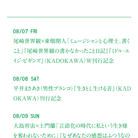
08/07 Fri
尾崎世界観×東畑開人
「ミュージシャンと心理士、書く
こと」
『尾崎世界観の書かなかったこと日記』『ミドル・エ
イジ・ビギンズ』（KADOKAWA）W刊行記念
08/08 Sat
平井まさあき（男性ブランコ）
『生きとし生ける音』（KAD
OKAWA）刊行記念
08/09 Sun
大島育宙×土門蘭
「言語化の時代に私という生き様
を奪われないために」
『なぜあなたの感想はふつうなの