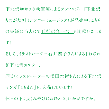
下北沢ゆかりの執筆陣によるアンソロジー
『下北沢
ものがたり』
（シンコーミュージック）が発売中。こちら
の書籍は当店にて
刊行記念イベント
も開催いたしま
す！
そして、イラストレーター
石井恭子
さんによる
「わざわ
ざ下北沢カルタ」
、
同じくイラストレーターの
松田水緒
さんによる下北沢
マンガ『しもまん』も、入荷しています！
休日の下北沢みやげにおひとつ、いかがですか。