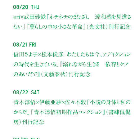
08/20 Thu
eri×武田砂鉄
「ネチネチのまなざし 違和感を見逃さ
ない」
『暮らしの中の小さな革命』（光文社）刊行記念
08/21 Fri
信田さよ子×松本俊彦
「わたしたちは今、アディクション
の時代を生きている」
『溺れながら生きる 依存とケア
のあいだで』（文藝春秋）刊行記念
08/22 Sat
青木淳悟×伊藤亜紗×佐々木敦
「小説の身体と私の
からだ」
『青木淳悟初期作品コレクション』（書肆侃侃
房）刊行記念