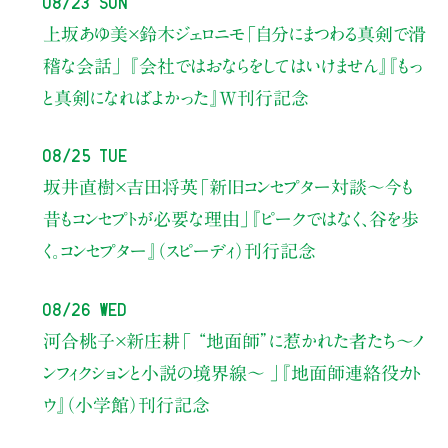
08/23 Sun
上坂あゆ美×鈴木ジェロニモ
「自分にまつわる真剣で滑
稽な会話」
『会社ではおならをしてはいけません』『もっ
と真剣になればよかった』W刊行記念
08/25 Tue
坂井直樹×吉田将英
「新旧コンセプター対談～今も
昔もコンセプトが必要な理由」
『ピークではなく、谷を歩
く。コンセプター』（スピーディ）刊行記念
08/26 Wed
河合桃子×新庄耕
「 “地面師”に惹かれた者たち〜ノ
ンフィクションと小説の境界線〜 」
『地面師連絡役カト
ウ』（小学館）刊行記念