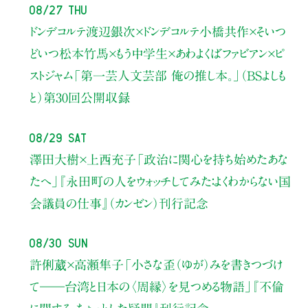
08/27 Thu
ドンデコルテ渡辺銀次×ドンデコルテ小橋共作×そいつ
どいつ松本竹馬×もう中学生×あわよくばファビアン×ピ
ストジャム
「第一芸人文芸部 俺の推し本。」（BSよしも
と）
第30回公開収録
08/29 Sat
澤田大樹×上西充子
「政治に関心を持ち始めたあな
たへ」
『永田町の人をウォッチしてみた：よくわからない国
会議員の仕事』（カンゼン）刊行記念
08/30 Sun
許俐葳×高瀬隼子
「小さな歪（ゆが）みを書きつづけ
て――
台湾と日本の〈周縁〉を見つめる物語」
『不倫