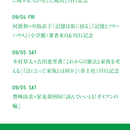
に関する、ちょっとした疑問』刊行記念
09/04 Fri
何致和×中島京子
「記憶は街に宿る」
『記憶とツリー
ハウス』（小学館）著者来日＆刊行記念
09/05 Sat
木村草太×吉田恵里香
「これからの憲法と家族を考
える」
『法にとって家族とは何か』（青土社）刊行記念
09/05 Sat
豊﨑由美×星泉
第99回「読んでいいとも！ ガイブンの
輪」