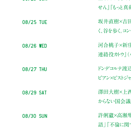
せん』『もっと
08/25 Tue
坂井直樹×吉
く、谷を歩く。コ
08/26 Wed
河合桃子×新
連絡役カトウ』
08/27 Thu
ドンデコルテ渡
ビアン×ピストジ
08/29 Sat
澤田大樹×上
からない国会議
08/30 Sun
許俐葳×高瀬
語」
『不倫に関