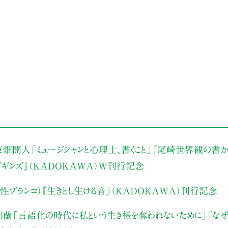
東畑開人
「ミュージシャンと心理士、書くこと」
『尾崎世界観の書か
・ビギンズ』（KADOKAWA）W刊行記念
性ブランコ）
『生きとし生ける音』（KADOKAWA）刊行記念
門蘭
「言語化の時代に私という生き様を奪われないために」
『な