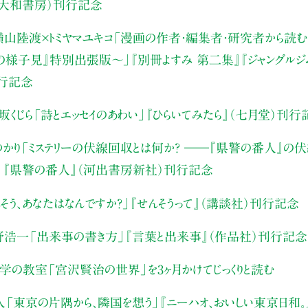
（大和書房）刊行記念
山陸渡×トミヤマユキコ
「漫画の作者・編集者・研究者から読む“
みの様子見』特別出張版〜」
『別冊よすみ 第二集』『ジャングルジ
刊行記念
坂くじら
「詩とエッセイのあわい」
『ひらいてみたら』（七月堂）刊行
かり
「ミステリーの伏線回収とは何か？ ――『県警の番人』の
」
『県警の番人』（河出書房新社）刊行記念
そう、あなたはなんですか？」
『せんそうって』（講談社）刊行記念
野浩一
「出来事の書き方」
『言葉と出来事』（作品社）刊行記念
文学の教室
「宮沢賢治の世界」を3ヶ月かけてじっくりと読む
人
「東京の片隅から、隣国を想う」
『ニーハオ、おいしい東京日和。』