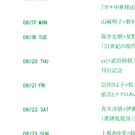
『ガチ中華移民
08/17 Mon
山崎明子×野
08/18 Tue
筒井宏樹×星
「21世紀の現
08/20 Thu
eri×武田砂鉄
刊行記念
08/21 Fri
信田さよ子×松
依存とケアのあ
08/22 Sat
青木淳悟×伊
（書肆侃侃房
08/23 Sun
上坂あゆ美×鈴