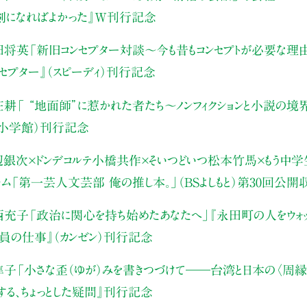
真剣になればよかった』W刊行記念
田将英
「新旧コンセプター対談～今も昔もコンセプトが必要な理
ンセプター』（スピーディ）刊行記念
庄耕
「 “地面師”に惹かれた者たち〜ノンフィクションと小説の境
（小学館）刊行記念
辺銀次×ドンデコルテ小橋共作×そいつどいつ松本竹馬×もう中学生
ャム
「第一芸人文芸部 俺の推し本。」（BSよしもと）
第30回公開
西充子
「政治に関心を持ち始めたあなたへ」
『永田町の人をウォッ
員の仕事』（カンゼン）刊行記念
隼子
「小さな歪（ゆが）みを書きつづけて――
台湾と日本の〈周縁
する、ちょっとした疑問』刊行記念