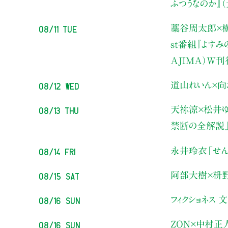
ふつうなのか』
08/11 Tue
藁谷周太郎×横
st番組『よす
AJIMA）W
08/12 Wed
道山れいん×向
08/13 Thu
天祢涼×松井ゆ
禁断の全解説
08/14 Fri
永井玲衣
「せん
08/15 Sat
阿部大樹×枡
08/16 Sun
フィクショネス 
08/16 Sun
ZON×中村正