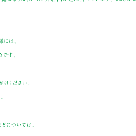
様には、
すめです。
がけください。
。
などについては、