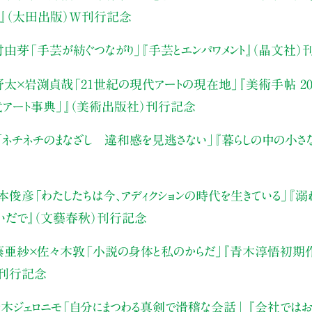
』（太田出版）W刊行記念
村由芽
「手芸が紡ぐつながり」
『手芸とエンパワメント』（晶文社）
野太×岩渕貞哉
「21世紀の現代アートの現在地」
『美術手帖 20
代アート事典」』（美術出版社）刊行記念
「ネチネチのまなざし 違和感を見逃さない」
『暮らしの中の小さ
本俊彦
「わたしたちは今、アディクションの時代を生きている」
『溺
いだで』（文藝春秋）刊行記念
藤亜紗×佐々木敦
「小説の身体と私のからだ」
『青木淳悟初期作
）刊行記念
木ジェロニモ
「自分にまつわる真剣で滑稽な会話」
『会社ではお