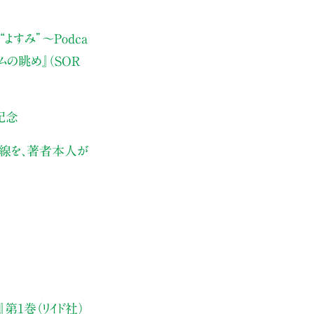
よすみ”
〜Podca
ムの眺め』（SOR
記念
伏線を、著者本人が
第1巻（リイド社）