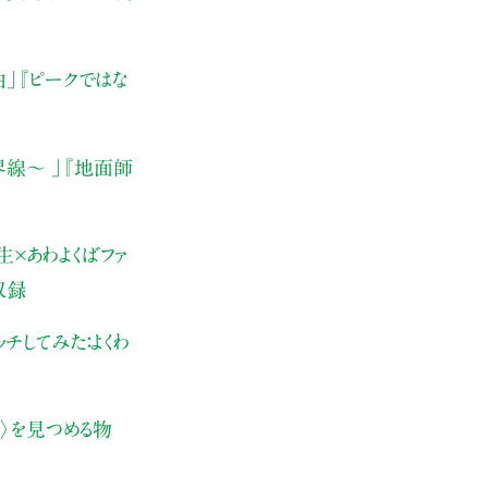
由」
『ピークではな
界線〜 」
『地面師
×あわよくばファ
収録
チしてみた：よくわ
〉を見つめる物