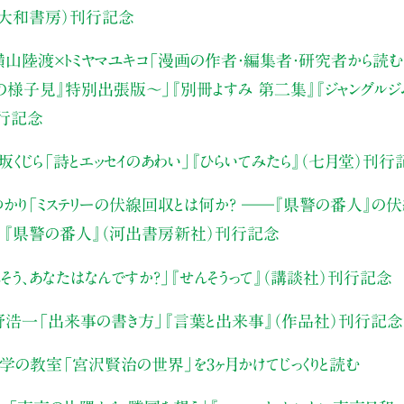
（大和書房）刊行記念
山陸渡×トミヤマユキコ
「漫画の作者・編集者・研究者から読む“
みの様子見』特別出張版〜」
『別冊よすみ 第二集』『ジャングルジ
刊行記念
坂くじら
「詩とエッセイのあわい」
『ひらいてみたら』（七月堂）刊行
かり
「ミステリーの伏線回収とは何か？ ――『県警の番人』の
」
『県警の番人』（河出書房新社）刊行記念
そう、あなたはなんですか？」
『せんそうって』（講談社）刊行記念
野浩一
「出来事の書き方」
『言葉と出来事』（作品社）刊行記念
文学の教室
「宮沢賢治の世界」を3ヶ月かけてじっくりと読む