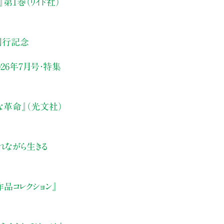
第1巻（リイド社）
刊行記念
26年7月号・
特集
な革命』（光文社）
れながら生きる
品コレクション』