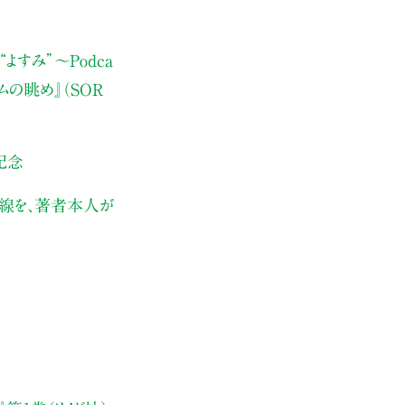
よすみ”
〜Podca
ムの眺め』（SOR
記念
伏線を、著者本人が