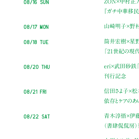
08/16 Sun
ZON×中村正
『ガチ中華移民
08/17 Mon
山崎明子×野
08/18 Tue
筒井宏樹×星
「21世紀の現
08/20 Thu
eri×武田砂鉄
刊行記念
08/21 Fri
信田さよ子×松
依存とケアのあ
08/22 Sat
青木淳悟×伊
（書肆侃侃房