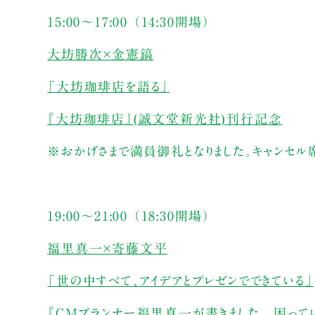
15:00～17:00 （14:30開場）
大坊勝次×金憲鎬
「大坊珈琲店を語る」
『大坊珈琲店』(誠文堂新光社)刊行記念
※おかげさまで満員御礼となりました。キャンセル
19:00～21:00 （18:30開場）
福里真一×寄藤文平
「世の中すべて、アイデアとプレゼンでできている」
『CMプランナー福里真一が書きました 困って