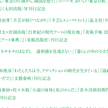
人
「東京の片隅から、隣国を想う」
『ニーハオ、おいしい東京日和。』
』（太田出版）W刊行記念
村由芽
「手芸が紡ぐつながり」
『手芸とエンパワメント』（晶文社）
野太×岩渕貞哉
「21世紀の現代アートの現在地」
『美術手帖 20
代アート事典」』（美術出版社）刊行記念
「ネチネチのまなざし 違和感を見逃さない」
『暮らしの中の小さ
本俊彦
「わたしたちは今、アディクションの時代を生きている」
『溺
いだで』（文藝春秋）刊行記念
藤亜紗×佐々木敦
「小説の身体と私のからだ」
『青木淳悟初期作
）刊行記念