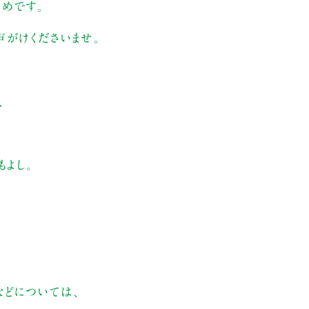
すすめです。
がけくださいませ。
、
もよし。
などについては、