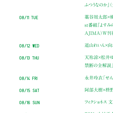
ふつうなのか』
08/11 Tue
藁谷周太郎×横
st番組『よす
AJIMA）W
08/12 Wed
道山れいん×向
08/13 Thu
天祢涼×松井ゆ
禁断の全解説
08/14 Fri
永井玲衣
「せん
08/15 Sat
阿部大樹×枡
08/16 Sun
フィクショネス 