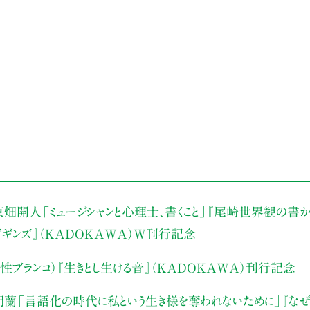
東畑開人
「ミュージシャンと心理士、書くこと」
『尾崎世界観の書か
・ビギンズ』（KADOKAWA）W刊行記念
性ブランコ）
『生きとし生ける音』（KADOKAWA）刊行記念
門蘭
「言語化の時代に私という生き様を奪われないために」
『な