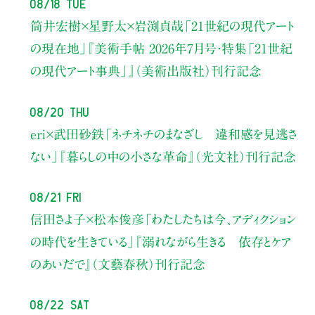
08/18 Tue
筒井宏樹×星野太×岩渕貞哉
「21世紀の現代アート
の現在地」
『美術手帖 2026年7月号・
特集「21世紀
の現代アート事典」』（美術出版社）刊行記念
08/20 Thu
eri×武田砂鉄
「ネチネチのまなざし 違和感を見逃さ
ない」
『暮らしの中の小さな革命』（光文社）刊行記念
08/21 Fri
信田さよ子×松本俊彦
「わたしたちは今、アディクション
の時代を生きている」
『溺れながら生きる 依存とケア
のあいだで』（文藝春秋）刊行記念
08/22 Sat