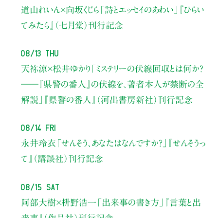
道山れいん×向坂くじら
「詩とエッセイのあわい」
『ひらい
てみたら』（七月堂）刊行記念
08/13 Thu
天祢涼×松井ゆかり
「ミステリーの伏線回収とは何か？
――『県警の番人』の伏線を、著者本人が禁断の全
解説」
『県警の番人』（河出書房新社）刊行記念
08/14 Fri
永井玲衣
「せんそう、あなたはなんですか？」
『せんそうっ
て』（講談社）刊行記念
08/15 Sat
阿部大樹×枡野浩一
「出来事の書き方」
『言葉と出
来事』（作品社）刊行記念