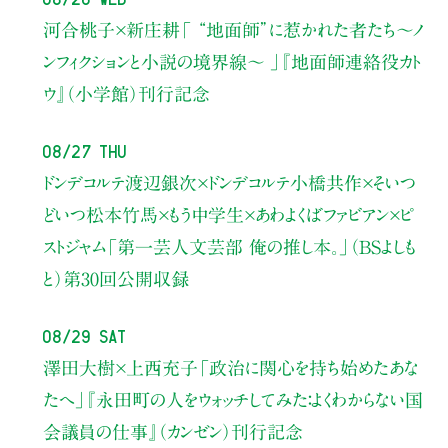
河合桃子×新庄耕
「 “地面師”に惹かれた者たち〜ノ
ンフィクションと小説の境界線〜 」
『地面師連絡役カト
ウ』（小学館）刊行記念
08/27 Thu
ドンデコルテ渡辺銀次×ドンデコルテ小橋共作×そいつ
どいつ松本竹馬×もう中学生×あわよくばファビアン×ピ
ストジャム
「第一芸人文芸部 俺の推し本。」（BSよしも
と）
第30回公開収録
08/29 Sat
澤田大樹×上西充子
「政治に関心を持ち始めたあな
たへ」
『永田町の人をウォッチしてみた：よくわからない国
会議員の仕事』（カンゼン）刊行記念