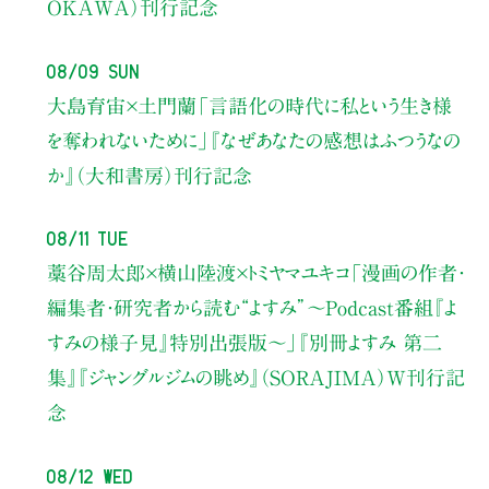
OKAWA）刊行記念
08/09 Sun
大島育宙×土門蘭
「言語化の時代に私という生き様
を奪われないために」
『なぜあなたの感想はふつうなの
か』（大和書房）刊行記念
08/11 Tue
藁谷周太郎×横山陸渡×トミヤマユキコ
「漫画の作者・
編集者・研究者から読む“よすみ”
〜Podcast番組『よ
すみの様子見』特別出張版〜」
『別冊よすみ 第二
集』『ジャングルジムの眺め』（SORAJIMA）W刊行記
念
08/12 Wed