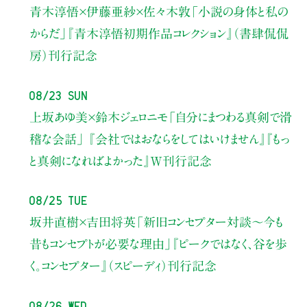
青木淳悟×伊藤亜紗×佐々木敦
「小説の身体と私の
からだ」
『青木淳悟初期作品コレクション』（書肆侃侃
房）刊行記念
08/23 Sun
上坂あゆ美×鈴木ジェロニモ
「自分にまつわる真剣で滑
稽な会話」
『会社ではおならをしてはいけません』『もっ
と真剣になればよかった』W刊行記念
08/25 Tue
坂井直樹×吉田将英
「新旧コンセプター対談～今も
昔もコンセプトが必要な理由」
『ピークではなく、谷を歩
く。コンセプター』（スピーディ）刊行記念
08/26 Wed