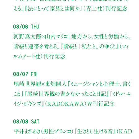
える」
『法にとって家族とは何か』（青土社）刊行記念
08/06 Thu
河野真太郎×山内マリコ
「地方から、女性と労働から、
階級と連帯を考える」
『階級と「私たち」のゆくえ』（フィ
ルムアート社）刊行記念
08/07 Fri
尾崎世界観×東畑開人
「ミュージシャンと心理士、書く
こと」
『尾崎世界観の書かなかったこと日記』『ミドル・エ
イジ・ビギンズ』（KADOKAWA）W刊行記念
08/08 Sat
平井まさあき（男性ブランコ）
『生きとし生ける音』（KAD