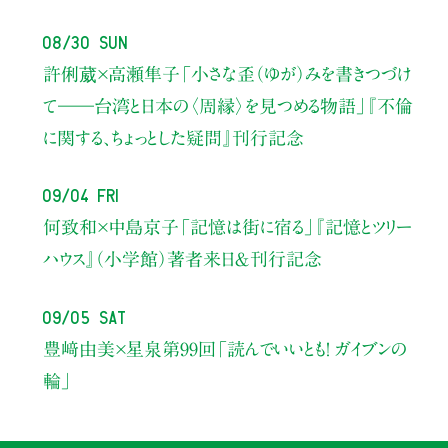
08/30 Sun
許俐葳×高瀬隼子
「小さな歪（ゆが）みを書きつづけ
て――
台湾と日本の〈周縁〉を見つめる物語」
『不倫
に関する、ちょっとした疑問』刊行記念
09/04 Fri
何致和×中島京子
「記憶は街に宿る」
『記憶とツリー
ハウス』（小学館）著者来日＆刊行記念
09/05 Sat
豊﨑由美×星泉
第99回「読んでいいとも！ ガイブンの
輪」