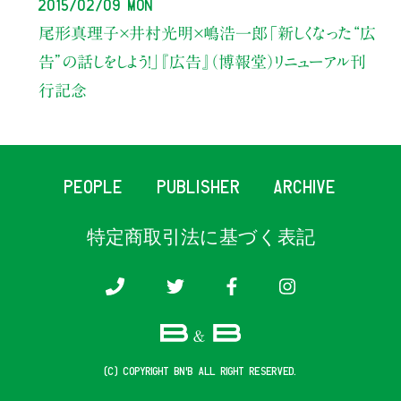
2015/02/09 Mon
尾形真理子×井村光明×嶋浩一郎「新しくなった“広
告”の話しをしよう！」『広告』（博報堂）リニューアル刊
行記念
PEOPLE
PUBLISHER
ARCHIVE
特定商取引法に基づく表記
(c) COPYRIGHT B&B ALL RIGHT RESERVED.