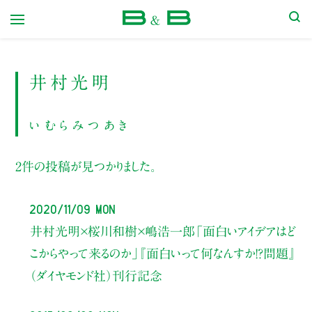
本屋 B&B
井村光明
いむらみつあき
2件の投稿が見つかりました。
2020/11/09 Mon
井村光明×桜川和樹×嶋浩一郎
「面白いアイデアはど
こからやって来るのか」
『面白いって何なんすか!?問題』
（ダイヤモンド社）刊行記念