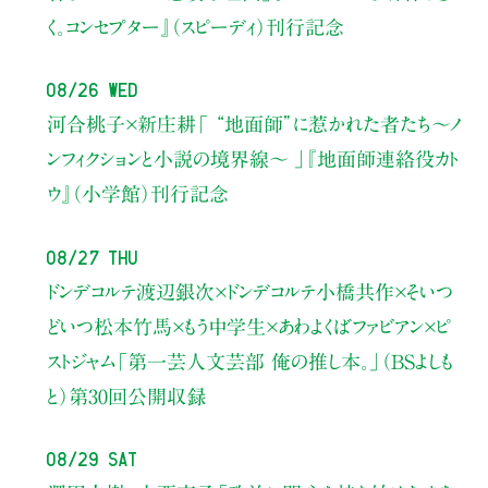
く。コンセプター』（スピーディ）刊行記念
08/26 Wed
河合桃子×新庄耕
「 “地面師”に惹かれた者たち〜ノ
ンフィクションと小説の境界線〜 」
『地面師連絡役カト
ウ』（小学館）刊行記念
08/27 Thu
ドンデコルテ渡辺銀次×ドンデコルテ小橋共作×そいつ
どいつ松本竹馬×もう中学生×あわよくばファビアン×ピ
ストジャム
「第一芸人文芸部 俺の推し本。」（BSよしも
と）
第30回公開収録
08/29 Sat