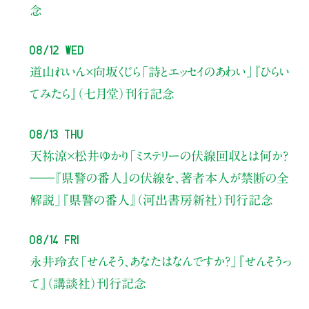
念
08/12 Wed
道山れいん×向坂くじら
「詩とエッセイのあわい」
『ひらい
てみたら』（七月堂）刊行記念
08/13 Thu
天祢涼×松井ゆかり
「ミステリーの伏線回収とは何か？
――『県警の番人』の伏線を、著者本人が禁断の全
解説」
『県警の番人』（河出書房新社）刊行記念
08/14 Fri
永井玲衣
「せんそう、あなたはなんですか？」
『せんそうっ
て』（講談社）刊行記念