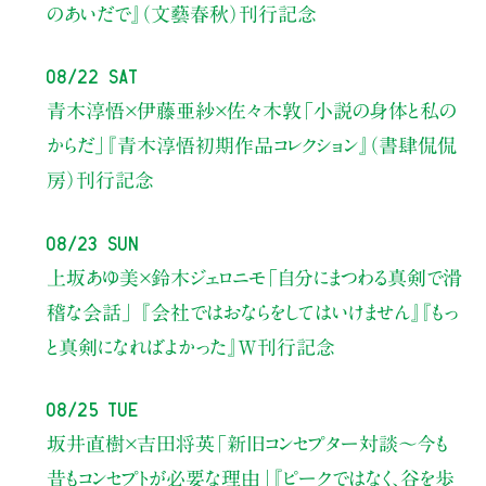
のあいだで』（文藝春秋）刊行記念
08/22 Sat
青木淳悟×伊藤亜紗×佐々木敦
「小説の身体と私の
からだ」
『青木淳悟初期作品コレクション』（書肆侃侃
房）刊行記念
08/23 Sun
上坂あゆ美×鈴木ジェロニモ
「自分にまつわる真剣で滑
稽な会話」
『会社ではおならをしてはいけません』『もっ
と真剣になればよかった』W刊行記念
08/25 Tue
坂井直樹×吉田将英
「新旧コンセプター対談～今も
昔もコンセプトが必要な理由」
『ピークではなく、谷を歩