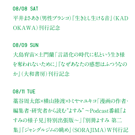
08/08 Sat
平井まさあき（男性ブランコ）
『生きとし生ける音』（KAD
OKAWA）刊行記念
08/09 Sun
大島育宙×土門蘭
「言語化の時代に私という生き様
を奪われないために」
『なぜあなたの感想はふつうなの
か』（大和書房）刊行記念
08/11 Tue
藁谷周太郎×横山陸渡×トミヤマユキコ
「漫画の作者・
編集者・研究者から読む“よすみ”
〜Podcast番組『よ
すみの様子見』特別出張版〜」
『別冊よすみ 第二
集』『ジャングルジムの眺め』（SORAJIMA）W刊行記