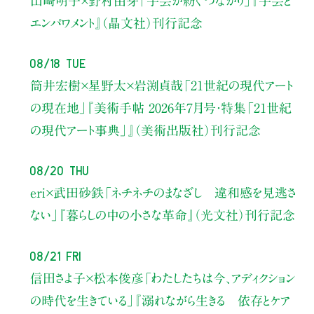
山崎明子×野村由芽
「手芸が紡ぐつながり」
『手芸と
エンパワメント』（晶文社）刊行記念
08/18 Tue
筒井宏樹×星野太×岩渕貞哉
「21世紀の現代アート
の現在地」
『美術手帖 2026年7月号・
特集「21世紀
の現代アート事典」』（美術出版社）刊行記念
08/20 Thu
eri×武田砂鉄
「ネチネチのまなざし 違和感を見逃さ
ない」
『暮らしの中の小さな革命』（光文社）刊行記念
08/21 Fri
信田さよ子×松本俊彦
「わたしたちは今、アディクション
の時代を生きている」
『溺れながら生きる 依存とケア