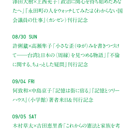
澤田大樹×上西充子
「政治に関心を持ち始めたあな
たへ」
『永田町の人をウォッチしてみた：よくわからない国
会議員の仕事』（カンゼン）刊行記念
08/30 Sun
許俐葳×高瀬隼子
「小さな歪（ゆが）みを書きつづけ
て――
台湾と日本の〈周縁〉を見つめる物語」
『不倫
に関する、ちょっとした疑問』刊行記念
09/04 Fri
何致和×中島京子
「記憶は街に宿る」
『記憶とツリー
ハウス』（小学館）著者来日＆刊行記念
09/05 Sat
木村草太×吉田恵里香
「これからの憲法と家族を考