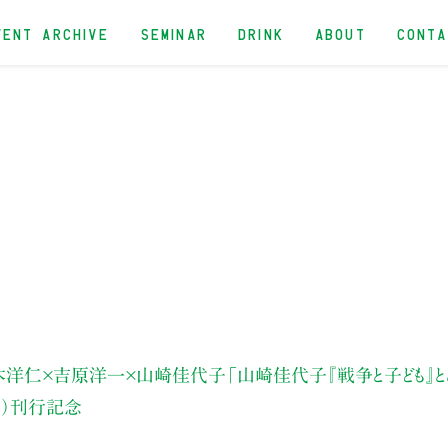
VENT ARCHIVE
SEMINAR
DRINK
ABOUT
CONT
木洋仁
×吉原洋一×山崎佳代子
「山崎佳代子
『戦争と子ども』と
）
刊行記念