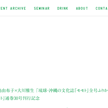
VENT ARCHIVE
SEMINAR
DRINK
ABOUT
CONT
島由布子×大川雅生
「琉球・沖縄の文化誌『モモト』全号ふりかえ
ト』通巻30号刊行記念