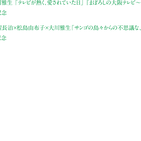
川雅生
「テレビが熱く、愛されていた日」
『まぼろしの大阪テレビ〜
記念
程長治×松島由布子×大川雅生
「サンゴの島々からの不思議な、
記念