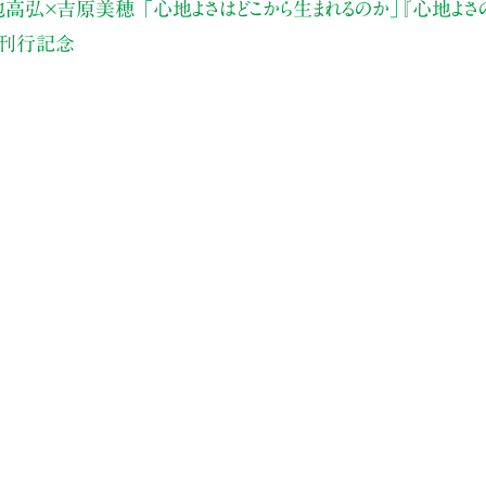
池高弘×吉原美穂
「心地よさはどこから生まれるのか」
『心地よさ
）刊行記念