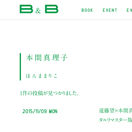
BOOK
EVENT
E
本屋 B&B
本間真理子
ほんままりこ
1件の投稿が見つかりました。
2015/11/09 Mon
遠藤望×本間
タルリマスター