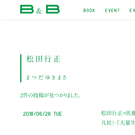
BOOK
EVENT
E
本屋 B&B
松田行正
まつだゆきまさ
2件の投稿が見つかりました。
2018/06/26 Tue
松田行正×佐
凡社）・『大量