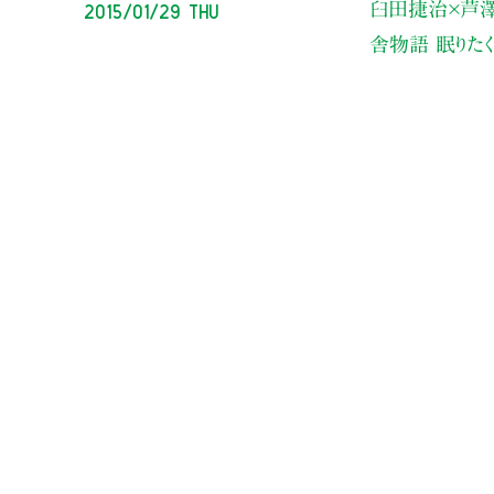
2015/01/29 Thu
臼田捷治×芦澤
舎物語 眠りた