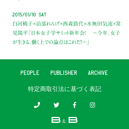
2015/01/10 Sat
白河桃子×治部れんげ×西森路代×水無田気流×常
見陽平「日本女子学サミット新年会！ 〜今年、女子
が生きる、働く上での論点はこれだ！〜」
PEOPLE
PUBLISHER
ARCHIVE
特定商取引法に基づく表記