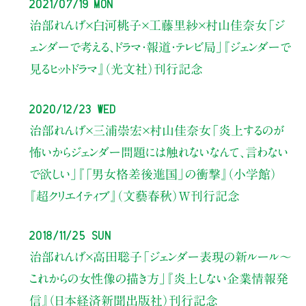
2021/07/19 Mon
治部れんげ×白河桃子×工藤里紗×村山佳奈女
「ジ
ェンダーで考える、ドラマ・報道・テレビ局」
『ジェンダーで
見るヒットドラマ』（光文社）刊行記念
2020/12/23 Wed
治部れんげ×三浦崇宏×村山佳奈女
「炎上するのが
怖いからジェンダー問題には触れないなんて、言わない
で欲しい」
『「男女格差後進国」の衝撃』（小学館）
『超クリエイティブ』（文藝春秋）W刊行記念
2018/11/25 Sun
治部れんげ×高田聡子
「ジェンダー表現の新ルール〜
これからの女性像の描き方」
『炎上しない企業情報発
信』（日本経済新聞出版社）刊行記念