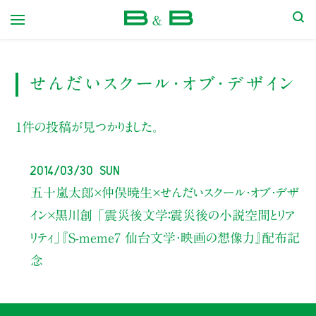
本屋 B&B
せんだいスクール・オブ・デザイン
1件の投稿が見つかりました。
2014/03/30 Sun
五十嵐太郎×仲俣暁生×せんだいスクール・オブ・デザ
イン×黒川創 「震災後文学：震災後の小説空間とリア
リティ」『S-meme7 仙台文学・映画の想像力』配布記
念