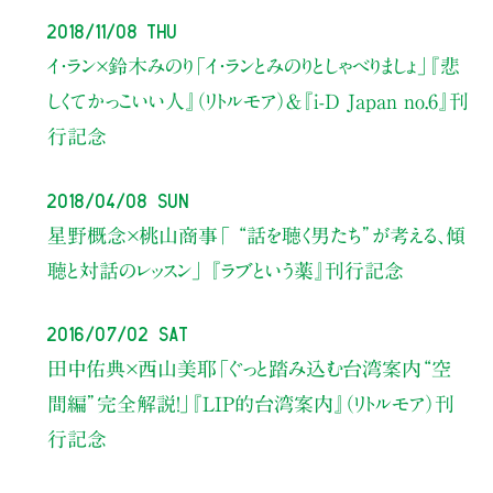
2018/11/08 Thu
イ・ラン×鈴木みのり
「イ・ランとみのりとしゃべりましょ」
『悲
しくてかっこいい人』（リトルモア）
＆『i-D Japan no.6』刊
行記念
2018/04/08 Sun
星野概念×桃山商事
「 “話を聴く男たち”が考える、傾
聴と対話のレッスン」
『ラブという薬』刊行記念
2016/07/02 Sat
田中佑典×西山美耶
「ぐっと踏み込む台湾案内
“空
間編”完全解説！」
『LIP的台湾案内』
（リトルモア）刊
行記念