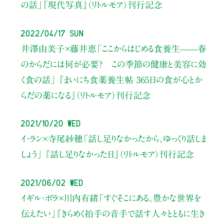
の話」
『現代写真』（リトルモア）刊行記念
2022/04/17 Sun
井澤由美子×藤井恵
「ここからはじめる食養生——春
のからだには何が必要？ この季節の健康と美容に効
く食の話」
『まいにち食薬養生帖 365日の食が心とか
らだの薬になる』（リトルモア）刊行記念
2021/10/20 Wed
イ・ラン×寺尾紗穂
「話し足りなかったから、ゆっくり話しま
しょう」 『話し足りなかった日』（リトルモア）刊行記念
2021/06/02 Wed
イギル・ボラ×川内有緒
「すぐそこにある、豊かな世界を
伝えたい」
『きらめく拍手の音
手で話す人々とともに生き