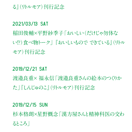
る』
（リトルモア）刊行記念
2021/03/13 Sat
稲田俊輔×平野紗季子
「おいしい（だけじゃ勿体な
い!?）
食べ物トーク」
『おいしいもので できている』
（リトル
モア）刊行記念
2019/12/21 Sat
渡邉良重× 福永信
「渡邉良重さんの絵本のつくりか
た」
『しんじゅのこ』（リトルモア）刊行記念
2019/12/15 Sun
杉本格朗×星野概念
「漢方屋さんと精神科医の交わ
るところ」