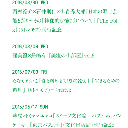
2016/03/30 Wed
西村裕介×石井則仁×小岩秀太郎
「日本の郷土芸
能と踊り～その『神秘的な怖さ』について」
『The Fol
k』（リトルモア）刊行記念
2016/03/09 Wed
窪美澄×長嶋有
『美澄の小部屋』vol.6
2015/07/03 Fri
たなかれいこ「食と料理と初夏の冷え」 『生きるための
料理』 （リトルモア）刊行記念
2015/05/17 Sun
斧屋×トミヤマユキコ「スイーツ文化論 パフェ vs. パン
ケーキ！」『東京パフェ学』（文化出版局）刊行記念