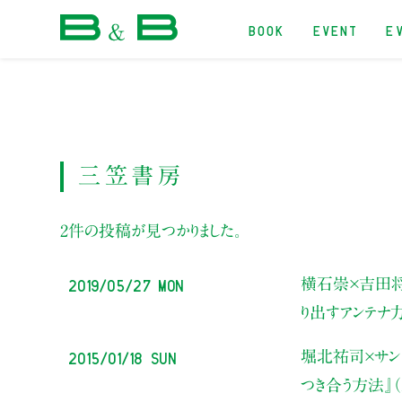
BOOK
EVENT
E
本屋 B&B
三笠書房
2件の投稿が見つかりました。
2019/05/27 Mon
横石崇×吉田
り出すアンテナ力
2015/01/18 Sun
堀北祐司×サンド
つき合う方法』