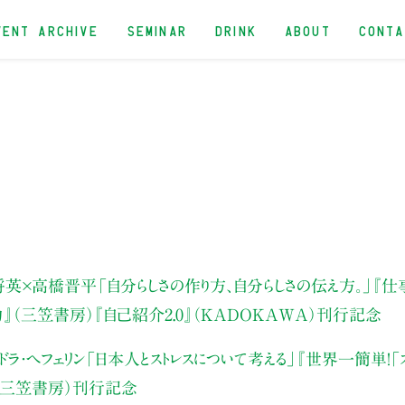
VENT ARCHIVE
SEMINAR
DRINK
ABOUT
CONT
将英×高橋晋平
「自分らしさの作り方、自分らしさの伝え方。」
『仕
』（三笠書房）『自己紹介2.0』（KADOKAWA）刊行記念
ラ・ヘフェリン「日本人とストレスについて考える」『世界一簡単！「
（三笠書房）刊行記念