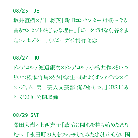
08/25 Tue
坂井直樹×吉田将英
「新旧コンセプター対談～今も
昔もコンセプトが必要な理由」
『ピークではなく、谷を歩
く。コンセプター』（スピーディ）刊行記念
08/27 Thu
ドンデコルテ渡辺銀次×ドンデコルテ小橋共作×そいつ
どいつ松本竹馬×もう中学生×あわよくばファビアン×ピ
ストジャム
「第一芸人文芸部 俺の推し本。」（BSよしも
と）
第30回公開収録
08/29 Sat
澤田大樹×上西充子
「政治に関心を持ち始めたあな
たへ」
『永田町の人をウォッチしてみた：よくわからない国