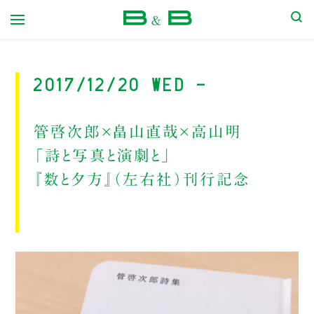
本屋 B&B
2017/12/20 Wed -
管啓次郎×畠山直哉×高山明
「詩と写真と演劇と」
『数と夕方』（左右社）刊行記念