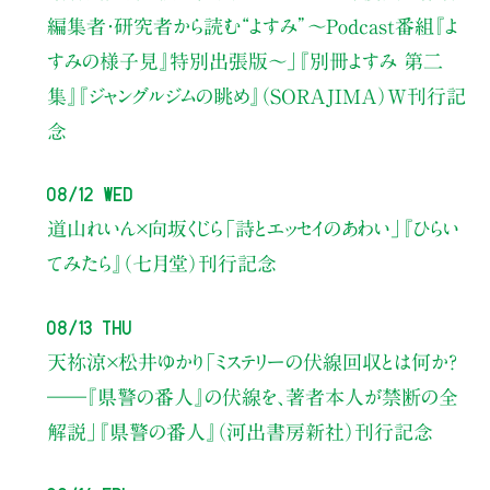
編集者・研究者から読む“よすみ”
〜Podcast番組『よ
すみの様子見』特別出張版〜」
『別冊よすみ 第二
集』『ジャングルジムの眺め』（SORAJIMA）W刊行記
念
08/12 Wed
道山れいん×向坂くじら
「詩とエッセイのあわい」
『ひらい
てみたら』（七月堂）刊行記念
08/13 Thu
天祢涼×松井ゆかり
「ミステリーの伏線回収とは何か？
――『県警の番人』の伏線を、著者本人が禁断の全
解説」
『県警の番人』（河出書房新社）刊行記念