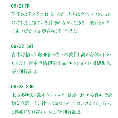
08/21 Fri
信田さよ子×松本俊彦
「わたしたちは今、アディクション
の時代を生きている」
『溺れながら生きる 依存とケア
のあいだで』（文藝春秋）刊行記念
08/22 Sat
青木淳悟×伊藤亜紗×佐々木敦
「小説の身体と私の
からだ」
『青木淳悟初期作品コレクション』（書肆侃侃
房）刊行記念
08/23 Sun
上坂あゆ美×鈴木ジェロニモ
「自分にまつわる真剣で滑
稽な会話」
『会社ではおならをしてはいけません』『もっ
と真剣になればよかった』W刊行記念