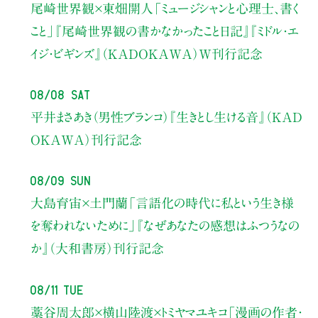
尾崎世界観×東畑開人
「ミュージシャンと心理士、書く
こと」
『尾崎世界観の書かなかったこと日記』『ミドル・エ
イジ・ビギンズ』（KADOKAWA）W刊行記念
08/08 Sat
平井まさあき（男性ブランコ）
『生きとし生ける音』（KAD
OKAWA）刊行記念
08/09 Sun
大島育宙×土門蘭
「言語化の時代に私という生き様
を奪われないために」
『なぜあなたの感想はふつうなの
か』（大和書房）刊行記念
08/11 Tue
藁谷周太郎×横山陸渡×トミヤマユキコ
「漫画の作者・