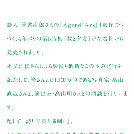
詩人・管啓次郎さんの『Agend’Ars』４部作につ
づく、４年ぶりの第５詩集『数と夕方』が左右社から
発売されました。
祖父江慎さんによる装幀も斬新なこの本の発行を
記念して、管さんとは旧知の仲である写真家・畠山
直哉さんと、演出家・高山明さんとの鼎談を行ないま
す。
題して「詩と写真と演劇と」。