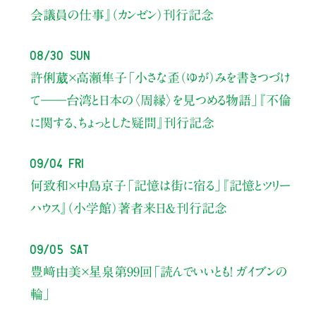
会議員の仕事』（カンゼン）刊行記念
08/30 Sun
許俐葳×高瀬隼子
「小さな歪（ゆが）みを書きつづけ
て――
台湾と日本の〈周縁〉を見つめる物語」
『不倫
に関する、ちょっとした疑問』刊行記念
09/04 Fri
何致和×中島京子
「記憶は街に宿る」
『記憶とツリー
ハウス』（小学館）著者来日＆刊行記念
09/05 Sat
豊﨑由美×星泉
第99回「読んでいいとも！ ガイブンの
輪」