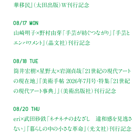
華移民』（太田出版）W刊行記念
08/17 Mon
山崎明子×野村由芽
「手芸が紡ぐつながり」
『手芸と
エンパワメント』（晶文社）刊行記念
08/18 Tue
筒井宏樹×星野太×岩渕貞哉
「21世紀の現代アート
の現在地」
『美術手帖 2026年7月号・
特集「21世紀
の現代アート事典」』（美術出版社）刊行記念
08/20 Thu
eri×武田砂鉄
「ネチネチのまなざし 違和感を見逃さ
ない」
『暮らしの中の小さな革命』（光文社）刊行記念