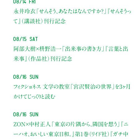
08/14 Fri
永井玲衣
「せんそう、あなたはなんですか？」
『せんそうっ
て』（講談社）刊行記念
08/15 Sat
阿部大樹×枡野浩一
「出来事の書き方」
『言葉と出
来事』（作品社）刊行記念
08/16 Sun
フィクショネス 文学の教室
「宮沢賢治の世界」を3ヶ月
かけてじっくりと読む
08/16 Sun
ZON×中村正人
「東京の片隅から、隣国を想う」
『ニ
ーハオ、おいしい東京日和。』第1巻（リイド社）
『ガチ中