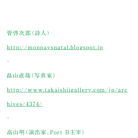
管啓次郎（詩人）
http://monpaysnatal.blogspot.jp
・
畠山直哉（写真家）
http://www.takaishiigallery.com/jp/arc
hives/4374/
・
高山明（演出家、Port B主宰）