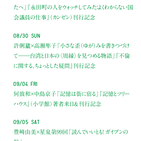
たへ」
『永田町の人をウォッチしてみた：よくわからない国
会議員の仕事』（カンゼン）刊行記念
08/30 Sun
許俐葳×高瀬隼子
「小さな歪（ゆが）みを書きつづけ
て――
台湾と日本の〈周縁〉を見つめる物語」
『不倫
に関する、ちょっとした疑問』刊行記念
09/04 Fri
何致和×中島京子
「記憶は街に宿る」
『記憶とツリー
ハウス』（小学館）著者来日＆刊行記念
09/05 Sat
豊﨑由美×星泉
第99回「読んでいいとも！ ガイブンの