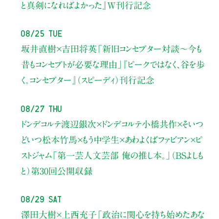
と真剣になればよかった』W刊行記念
08/25 Tue
坂井直樹×吉田将英
「新旧コンセプター対談～今も
昔もコンセプトが必要な理由」
『ピークではなく、谷を歩
く。コンセプター』（スピーディ）刊行記念
08/27 Thu
ドンデコルテ渡辺銀次×ドンデコルテ小橋共作×そいつ
どいつ松本竹馬×もう中学生×あわよくばファビアン×ピ
ストジャム
「第一芸人文芸部 俺の推し本。」（BSよしも
と）
第30回公開収録
08/29 Sat
澤田大樹×上西充子
「政治に関心を持ち始めたあな