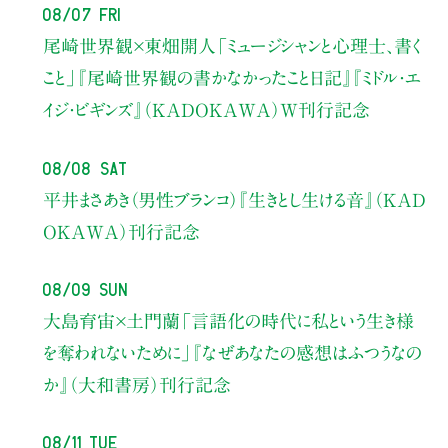
08/07 Fri
尾崎世界観×東畑開人
「ミュージシャンと心理士、書く
こと」
『尾崎世界観の書かなかったこと日記』『ミドル・エ
イジ・ビギンズ』（KADOKAWA）W刊行記念
08/08 Sat
平井まさあき（男性ブランコ）
『生きとし生ける音』（KAD
OKAWA）刊行記念
08/09 Sun
大島育宙×土門蘭
「言語化の時代に私という生き様
を奪われないために」
『なぜあなたの感想はふつうなの
か』（大和書房）刊行記念
08/11 Tue