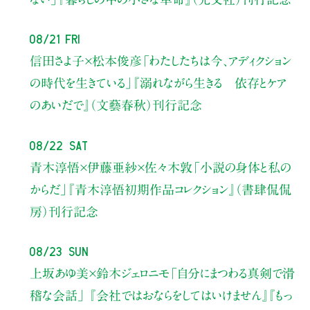
08/21 Fri
信田さよ子×松本俊彦
「わたしたちは今、アディクション
の時代を生きている」
『溺れながら生きる 依存とケア
のあいだで』（文藝春秋）刊行記念
08/22 Sat
青木淳悟×伊藤亜紗×佐々木敦
「小説の身体と私の
からだ」
『青木淳悟初期作品コレクション』（書肆侃侃
房）刊行記念
08/23 Sun
上坂あゆ美×鈴木ジェロニモ
「自分にまつわる真剣で滑
稽な会話」
『会社ではおならをしてはいけません』『もっ