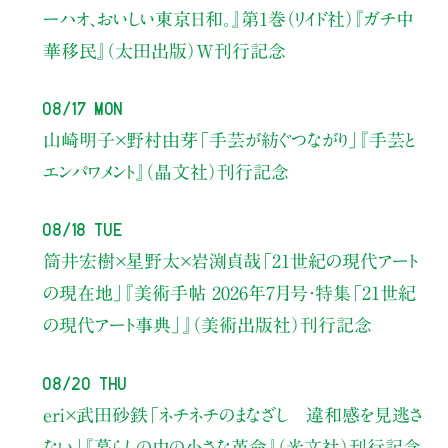
ーハオ、おいしい東京日和。』第1巻（リイド社）
『ガチ中
華移民』（太田出版）W刊行記念
08/17 Mon
山崎明子×野村由芽
「手芸が紡ぐつながり」
『手芸と
エンパワメント』（晶文社）刊行記念
08/18 Tue
筒井宏樹×星野太×岩渕貞哉
「21世紀の現代アート
の現在地」
『美術手帖 2026年7月号・
特集「21世紀
の現代アート事典」』（美術出版社）刊行記念
08/20 Thu
eri×武田砂鉄
「ネチネチのまなざし 違和感を見逃さ
ない」
『暮らしの中の小さな革命』（光文社）刊行記念