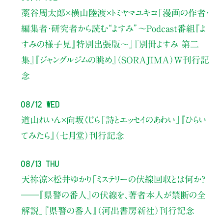
藁谷周太郎×横山陸渡×トミヤマユキコ
「漫画の作者・
編集者・研究者から読む“よすみ”
〜Podcast番組『よ
すみの様子見』特別出張版〜」
『別冊よすみ 第二
集』『ジャングルジムの眺め』（SORAJIMA）W刊行記
念
08/12 Wed
道山れいん×向坂くじら
「詩とエッセイのあわい」
『ひらい
てみたら』（七月堂）刊行記念
08/13 Thu
天祢涼×松井ゆかり
「ミステリーの伏線回収とは何か？
――『県警の番人』の伏線を、著者本人が禁断の全
解説」
『県警の番人』（河出書房新社）刊行記念