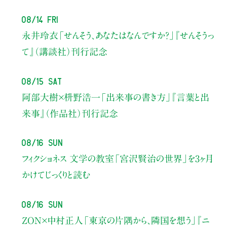
08/14 Fri
永井玲衣
「せんそう、あなたはなんですか？」
『せんそうっ
て』（講談社）刊行記念
08/15 Sat
阿部大樹×枡野浩一
「出来事の書き方」
『言葉と出
来事』（作品社）刊行記念
08/16 Sun
フィクショネス 文学の教室
「宮沢賢治の世界」を3ヶ月
かけてじっくりと読む
08/16 Sun
ZON×中村正人
「東京の片隅から、隣国を想う」
『ニ