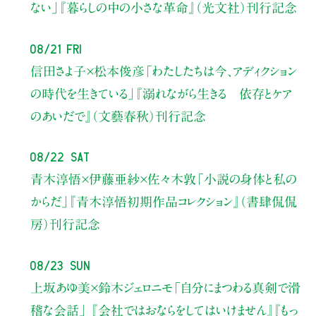
ない」
『暮らしの中の小さな革命』（光文社）刊行記念
08/21 Fri
信田さよ子×松本俊彦
「わたしたちは今、アディクション
の時代を生きている」
『溺れながら生きる 依存とケア
のあいだで』（文藝春秋）刊行記念
08/22 Sat
青木淳悟×伊藤亜紗×佐々木敦
「小説の身体と私の
からだ」
『青木淳悟初期作品コレクション』（書肆侃侃
房）刊行記念
08/23 Sun
上坂あゆ美×鈴木ジェロニモ
「自分にまつわる真剣で滑
稽な会話」
『会社ではおならをしてはいけません』『もっ