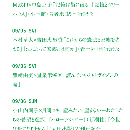
何致和×中島京子
「記憶は街に宿る」
『記憶とツリー
ハウス』（小学館）著者来日＆刊行記念
09/05 Sat
木村草太×吉田恵里香
「これからの憲法と家族を考
える」
『法にとって家族とは何か』（青土社）刊行記念
09/05 Sat
豊﨑由美×星泉
第99回「読んでいいとも！ ガイブンの
輪」
09/06 Sun
小山内園子×月岡ツキ
「産みたい、産まないーわたした
ちの希望と選択」
『ハロー、ベイビー』（新潮社）
『今世
は母になりません』（太田出版）W刊行記念