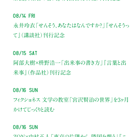
08/14 Fri
永井玲衣
「せんそう、あなたはなんですか？」
『せんそうっ
て』（講談社）刊行記念
08/15 Sat
阿部大樹×枡野浩一
「出来事の書き方」
『言葉と出
来事』（作品社）刊行記念
08/16 Sun
フィクショネス 文学の教室
「宮沢賢治の世界」を3ヶ月
かけてじっくりと読む
08/16 Sun
ZON×中村正人
「東京の片隅から、隣国を想う」
『ニ