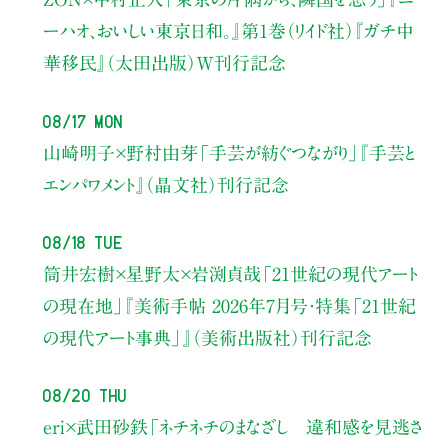
ーハオ、おいしい東京日和。』第1巻（リイド社）
『ガチ中
華移民』（太田出版）W刊行記念
08/17 Mon
山崎明子×野村由芽
「手芸が紡ぐつながり」
『手芸と
エンパワメント』（晶文社）刊行記念
08/18 Tue
筒井宏樹×星野太×岩渕貞哉
「21世紀の現代アート
の現在地」
『美術手帖 2026年7月号・
特集「21世紀
の現代アート事典」』（美術出版社）刊行記念
08/20 Thu
eri×武田砂鉄
「ネチネチのまなざし 違和感を見逃さ