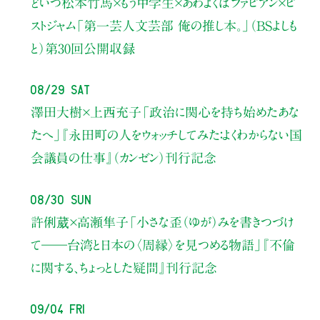
どいつ松本竹馬×もう中学生×あわよくばファビアン×ピ
ストジャム
「第一芸人文芸部 俺の推し本。」（BSよしも
と）
第30回公開収録
08/29 Sat
澤田大樹×上西充子
「政治に関心を持ち始めたあな
たへ」
『永田町の人をウォッチしてみた：よくわからない国
会議員の仕事』（カンゼン）刊行記念
08/30 Sun
許俐葳×高瀬隼子
「小さな歪（ゆが）みを書きつづけ
て――
台湾と日本の〈周縁〉を見つめる物語」
『不倫
に関する、ちょっとした疑問』刊行記念
09/04 Fri