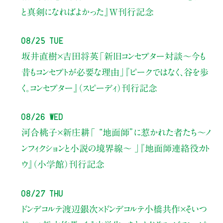
と真剣になればよかった』W刊行記念
08/25 Tue
坂井直樹×吉田将英
「新旧コンセプター対談～今も
昔もコンセプトが必要な理由」
『ピークではなく、谷を歩
く。コンセプター』（スピーディ）刊行記念
08/26 Wed
河合桃子×新庄耕
「 “地面師”に惹かれた者たち〜ノ
ンフィクションと小説の境界線〜 」
『地面師連絡役カト
ウ』（小学館）刊行記念
08/27 Thu
ドンデコルテ渡辺銀次×ドンデコルテ小橋共作×そいつ