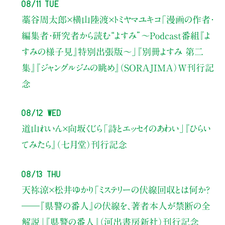
08/11 Tue
藁谷周太郎×横山陸渡×トミヤマユキコ
「漫画の作者・
編集者・研究者から読む“よすみ”
〜Podcast番組『よ
すみの様子見』特別出張版〜」
『別冊よすみ 第二
集』『ジャングルジムの眺め』（SORAJIMA）W刊行記
念
08/12 Wed
道山れいん×向坂くじら
「詩とエッセイのあわい」
『ひらい
てみたら』（七月堂）刊行記念
08/13 Thu
天祢涼×松井ゆかり
「ミステリーの伏線回収とは何か？
――『県警の番人』の伏線を、著者本人が禁断の全
解説」
『県警の番人』（河出書房新社）刊行記念