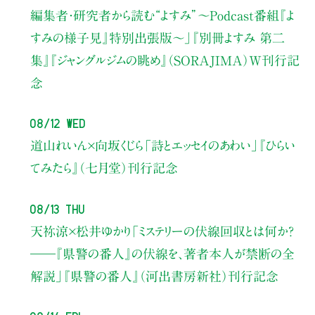
編集者・研究者から読む“よすみ”
〜Podcast番組『よ
すみの様子見』特別出張版〜」
『別冊よすみ 第二
集』『ジャングルジムの眺め』（SORAJIMA）W刊行記
念
08/12 Wed
道山れいん×向坂くじら
「詩とエッセイのあわい」
『ひらい
てみたら』（七月堂）刊行記念
08/13 Thu
天祢涼×松井ゆかり
「ミステリーの伏線回収とは何か？
――『県警の番人』の伏線を、著者本人が禁断の全
解説」
『県警の番人』（河出書房新社）刊行記念
08/14 Fri