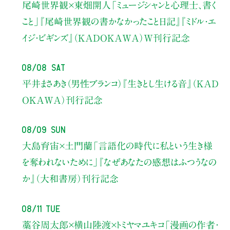
尾崎世界観×東畑開人
「ミュージシャンと心理士、書く
こと」
『尾崎世界観の書かなかったこと日記』『ミドル・エ
イジ・ビギンズ』（KADOKAWA）W刊行記念
08/08 Sat
平井まさあき（男性ブランコ）
『生きとし生ける音』（KAD
OKAWA）刊行記念
08/09 Sun
大島育宙×土門蘭
「言語化の時代に私という生き様
を奪われないために」
『なぜあなたの感想はふつうなの
か』（大和書房）刊行記念
08/11 Tue
藁谷周太郎×横山陸渡×トミヤマユキコ
「漫画の作者・