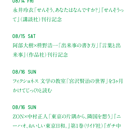
永井玲衣
「せんそう、あなたはなんですか？」
『せんそうっ
て』（講談社）刊行記念
08/15 Sat
阿部大樹×枡野浩一
「出来事の書き方」
『言葉と出
来事』（作品社）刊行記念
08/16 Sun
フィクショネス 文学の教室
「宮沢賢治の世界」を3ヶ月
かけてじっくりと読む
08/16 Sun
ZON×中村正人
「東京の片隅から、隣国を想う」
『ニ
ーハオ、おいしい東京日和。』第1巻（リイド社）
『ガチ中