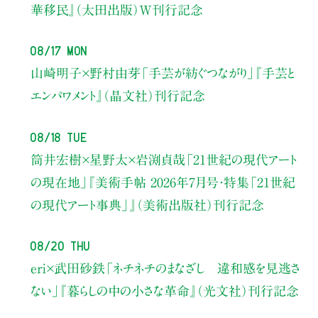
華移民』（太田出版）W刊行記念
08/17 Mon
山崎明子×野村由芽
「手芸が紡ぐつながり」
『手芸と
エンパワメント』（晶文社）刊行記念
08/18 Tue
筒井宏樹×星野太×岩渕貞哉
「21世紀の現代アート
の現在地」
『美術手帖 2026年7月号・
特集「21世紀
の現代アート事典」』（美術出版社）刊行記念
08/20 Thu
eri×武田砂鉄
「ネチネチのまなざし 違和感を見逃さ
ない」
『暮らしの中の小さな革命』（光文社）刊行記念