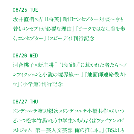
08/25 Tue
坂井直樹×吉田将英
「新旧コンセプター対談～今も
昔もコンセプトが必要な理由」
『ピークではなく、谷を歩
く。コンセプター』（スピーディ）刊行記念
08/26 Wed
河合桃子×新庄耕
「 “地面師”に惹かれた者たち〜ノ
ンフィクションと小説の境界線〜 」
『地面師連絡役カト
ウ』（小学館）刊行記念
08/27 Thu
ドンデコルテ渡辺銀次×ドンデコルテ小橋共作×そいつ
どいつ松本竹馬×もう中学生×あわよくばファビアン×ピ
ストジャム
「第一芸人文芸部 俺の推し本。」（BSよしも