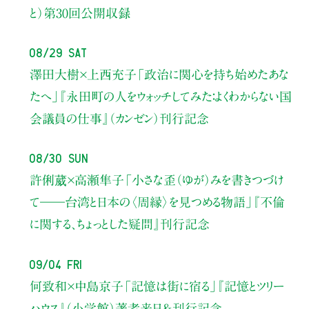
と）
第30回公開収録
08/29 Sat
澤田大樹×上西充子
「政治に関心を持ち始めたあな
たへ」
『永田町の人をウォッチしてみた：よくわからない国
会議員の仕事』（カンゼン）刊行記念
08/30 Sun
許俐葳×高瀬隼子
「小さな歪（ゆが）みを書きつづけ
て――
台湾と日本の〈周縁〉を見つめる物語」
『不倫
に関する、ちょっとした疑問』刊行記念
09/04 Fri
何致和×中島京子
「記憶は街に宿る」
『記憶とツリー
ハウス』（小学館）著者来日＆刊行記念