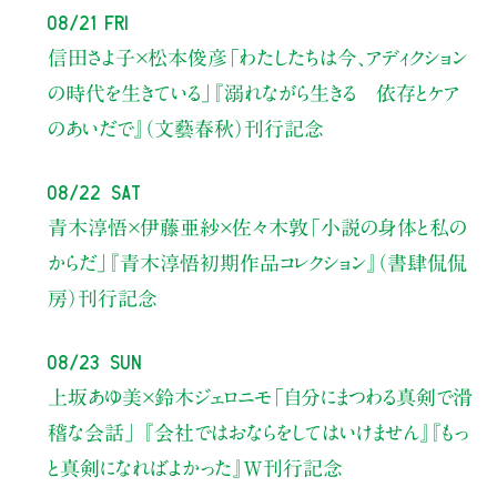
08/21 Fri
信田さよ子×松本俊彦
「わたしたちは今、アディクション
の時代を生きている」
『溺れながら生きる 依存とケア
のあいだで』（文藝春秋）刊行記念
08/22 Sat
青木淳悟×伊藤亜紗×佐々木敦
「小説の身体と私の
からだ」
『青木淳悟初期作品コレクション』（書肆侃侃
房）刊行記念
08/23 Sun
上坂あゆ美×鈴木ジェロニモ
「自分にまつわる真剣で滑
稽な会話」
『会社ではおならをしてはいけません』『もっ
と真剣になればよかった』W刊行記念