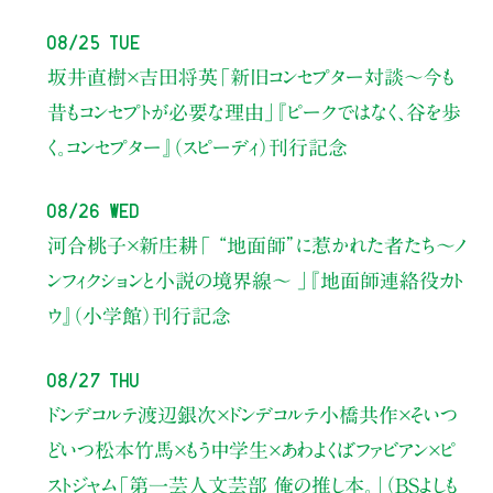
08/25 Tue
坂井直樹×吉田将英
「新旧コンセプター対談～今も
昔もコンセプトが必要な理由」
『ピークではなく、谷を歩
く。コンセプター』（スピーディ）刊行記念
08/26 Wed
河合桃子×新庄耕
「 “地面師”に惹かれた者たち〜ノ
ンフィクションと小説の境界線〜 」
『地面師連絡役カト
ウ』（小学館）刊行記念
08/27 Thu
ドンデコルテ渡辺銀次×ドンデコルテ小橋共作×そいつ
どいつ松本竹馬×もう中学生×あわよくばファビアン×ピ
ストジャム
「第一芸人文芸部 俺の推し本。」（BSよしも