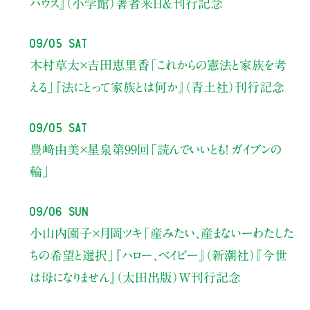
ハウス』（小学館）著者来日＆刊行記念
09/05 Sat
木村草太×吉田恵里香
「これからの憲法と家族を考
える」
『法にとって家族とは何か』（青土社）刊行記念
09/05 Sat
豊﨑由美×星泉
第99回「読んでいいとも！ ガイブンの
輪」
09/06 Sun
小山内園子×月岡ツキ
「産みたい、産まないーわたした
ちの希望と選択」
『ハロー、ベイビー』（新潮社）
『今世
は母になりません』（太田出版）W刊行記念