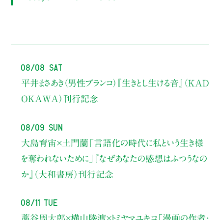
08/08 Sat
平井まさあき（男性ブランコ）
『生きとし生ける音』（KAD
OKAWA）刊行記念
08/09 Sun
大島育宙×土門蘭
「言語化の時代に私という生き様
を奪われないために」
『なぜあなたの感想はふつうなの
か』（大和書房）刊行記念
08/11 Tue
藁谷周太郎×横山陸渡×トミヤマユキコ
「漫画の作者・