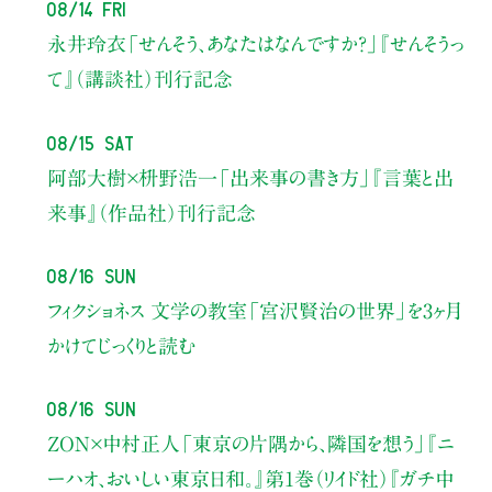
08/14 Fri
永井玲衣
「せんそう、あなたはなんですか？」
『せんそうっ
て』（講談社）刊行記念
08/15 Sat
阿部大樹×枡野浩一
「出来事の書き方」
『言葉と出
来事』（作品社）刊行記念
08/16 Sun
フィクショネス 文学の教室
「宮沢賢治の世界」を3ヶ月
かけてじっくりと読む
08/16 Sun
ZON×中村正人
「東京の片隅から、隣国を想う」
『ニ
ーハオ、おいしい東京日和。』第1巻（リイド社）
『ガチ中