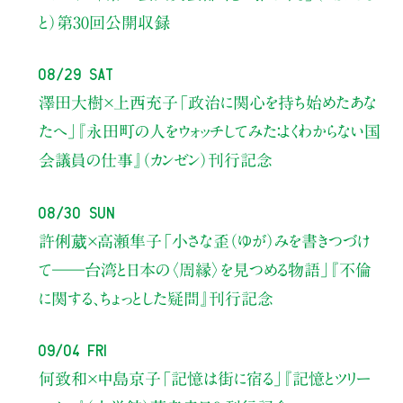
と）
第30回公開収録
08/29 Sat
澤田大樹×上西充子
「政治に関心を持ち始めたあな
たへ」
『永田町の人をウォッチしてみた：よくわからない国
会議員の仕事』（カンゼン）刊行記念
08/30 Sun
許俐葳×高瀬隼子
「小さな歪（ゆが）みを書きつづけ
て――
台湾と日本の〈周縁〉を見つめる物語」
『不倫
に関する、ちょっとした疑問』刊行記念
09/04 Fri
何致和×中島京子
「記憶は街に宿る」
『記憶とツリー