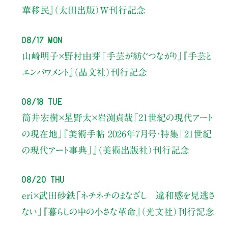
華移民』（太田出版）W刊行記念
08/17 Mon
山崎明子×野村由芽
「手芸が紡ぐつながり」
『手芸と
エンパワメント』（晶文社）刊行記念
08/18 Tue
筒井宏樹×星野太×岩渕貞哉
「21世紀の現代アート
の現在地」
『美術手帖 2026年7月号・
特集「21世紀
の現代アート事典」』（美術出版社）刊行記念
08/20 Thu
eri×武田砂鉄
「ネチネチのまなざし 違和感を見逃さ
ない」
『暮らしの中の小さな革命』（光文社）刊行記念