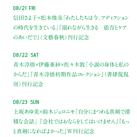
08/21 Fri
信田さよ子×松本俊彦
「わたしたちは今、アディクション
の時代を生きている」
『溺れながら生きる 依存とケア
のあいだで』（文藝春秋）刊行記念
08/22 Sat
青木淳悟×伊藤亜紗×佐々木敦
「小説の身体と私の
からだ」
『青木淳悟初期作品コレクション』（書肆侃侃
房）刊行記念
08/23 Sun
上坂あゆ美×鈴木ジェロニモ
「自分にまつわる真剣で滑
稽な会話」
『会社ではおならをしてはいけません』『もっ
と真剣になればよかった』W刊行記念