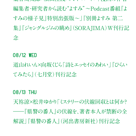
編集者・研究者から読む“よすみ”
〜Podcast番組『よ
すみの様子見』特別出張版〜」
『別冊よすみ 第二
集』『ジャングルジムの眺め』（SORAJIMA）W刊行記
念
08/12 Wed
道山れいん×向坂くじら
「詩とエッセイのあわい」
『ひらい
てみたら』（七月堂）刊行記念
08/13 Thu
天祢涼×松井ゆかり
「ミステリーの伏線回収とは何か？
――『県警の番人』の伏線を、著者本人が禁断の全
解説」
『県警の番人』（河出書房新社）刊行記念